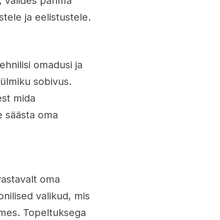
, valides parima
ele ja eelistustele.
ehnilisi omadusi ja
ülmiku sobivus.
est mida
e säästa oma
vastavalt oma
nilised valikud, mis
dmes. Topeltuksega