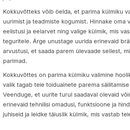
Kokkuvõtteks võib öelda, et parima külmiku v
uurimist ja teadmiste kogumist. Hinnake oma v
eelistusi ja eelarvet ning valige külmik, mis vas
teguritele. Ärge unustage uurida erinevaid brä
arvustusi, et saada parem ülevaade sellest, mi
parimad.
Kokkuvõttes on parima külmiku valimine hoolik
valik tagab teie toiduainete parema säilitamise 
Veenduge, et uurite turul saadaval olevaid või
erinevaid tehnilisi omadusi, funktsioone ja hin
juhiseid ja leidke täiuslik külmik, mis vastab te