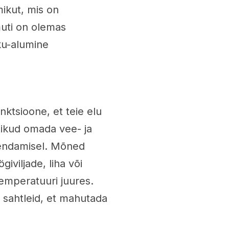
ikut, mis on
uti on olemas
ku-alumine
ktsioone, et teie elu
ikud omada vee- ja
ühendamisel. Mõned
iviljade, liha või
temperatuuri juures.
ja sahtleid, et mahutada