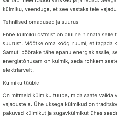
säilitab meie toidud värsked ja jahedad. Seega
külmiku, veenduge, et see vastaks teie vajadust
Tehnilised omadused ja suurus
Enne külmiku ostmist on oluline hinnata selle t
suurust. Mõõtke oma köögi ruumi, et tagada k
Samuti pöörake tähelepanu energiaklassile, s
energiatõhusam on külmik, seda rohkem saat
elektriarvelt.
Külmiku tüübid
On mitmeid külmiku tüüpe, mida saate valida 
vajadustele. Ühe uksega külmikud on traditsioo
pakuvad külmikut ja sügavkülmikut ühes sea