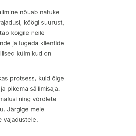
alimine nõuab natuke
ajadusi, köögi suurust,
tab kõigile neile
nde ja lugeda klientide
llised külmikud on
as protsess, kuid õige
ja pikema säilimisaja.
malusi ning võrdlete
du. Järgige meie
ie vajadustele.