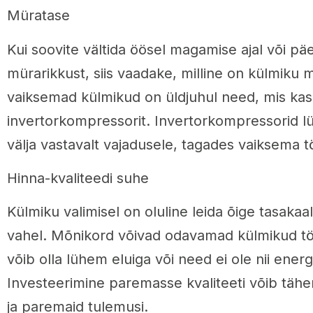
Müratase
Kui soovite vältida öösel magamise ajal või pä
mürarikkust, siis vaadake, milline on külmiku 
vaiksemad külmikud on üldjuhul need, mis ka
invertorkompressorit. Invertorkompressorid lül
välja vastavalt vajadusele, tagades vaiksema t
Hinna-kvaliteedi suhe
Külmiku valimisel on oluline leida õige tasakaal
vahel. Mõnikord võivad odavamad külmikud töö
võib olla lühem eluiga või need ei ole nii ener
Investeerimine paremasse kvaliteeti võib täh
ja paremaid tulemusi.