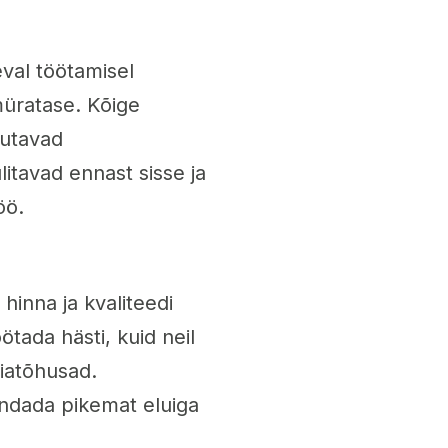
eval töötamisel
müratase. Kõige
sutavad
itavad ennast sisse ja
öö.
 hinna ja kvaliteedi
tada hästi, kuid neil
giatõhusad.
endada pikemat eluiga