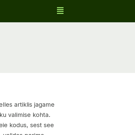
elles artiklis jagame
ku valimise kohta.
ie kodus, sest see