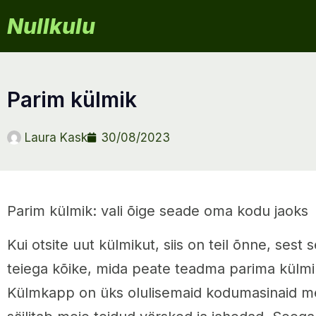
Nullkulu
parim külmik
Laura Kask
30/08/2023
Parim külmik: vali õige seade oma kodu jaoks
Kui otsite uut külmikut, siis on teil õnne, sest s
teiega kõike, mida peate teadma parima külmi
Külmkapp on üks olulisemaid kodumasinaid me