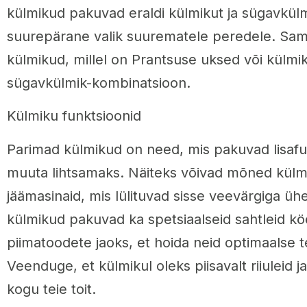
külmikud pakuvad eraldi külmikut ja sügavkülm
suurepärane valik suurematele peredele. Sam
külmikud, millel on Prantsuse uksed või külmi
sügavkülmik-kombinatsioon.
Külmiku funktsioonid
Parimad külmikud on need, mis pakuvad lisafun
muuta lihtsamaks. Näiteks võivad mõned külm
jäämasinaid, mis lülituvad sisse veevärgiga 
külmikud pakuvad ka spetsiaalseid sahtleid köög
piimatoodete jaoks, et hoida neid optimaalse 
Veenduge, et külmikul oleks piisavalt riiuleid 
kogu teie toit.