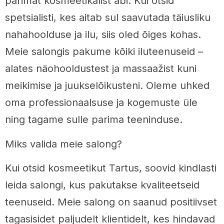
parimat kosmeetikalist abi. Kui otsid
spetsialisti, kes aitab sul saavutada täiusliku
nahahoolduse ja ilu, siis oled õiges kohas.
Meie salongis pakume kõiki iluteenuseid –
alates näohooldustest ja massaažist kuni
meikimise ja juukselõikusteni. Oleme uhked
oma professionaalsuse ja kogemuste üle
ning tagame sulle parima teeninduse.
Miks valida meie salong?
Kui otsid kosmeetikut Tartus, soovid kindlasti
leida salongi, kus pakutakse kvaliteetseid
teenuseid. Meie salong on saanud positiivset
tagasisidet paljudelt klientidelt, kes hindavad