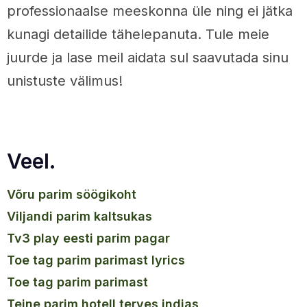
professionaalse meeskonna üle ning ei jätka
kunagi detailide tähelepanuta. Tule meie
juurde ja lase meil aidata sul saavutada sinu
unistuste välimus!
Veel.
võru parim söögikoht
viljandi parim kaltsukas
tv3 play eesti parim pagar
toe tag parim parimast lyrics
toe tag parim parimast
teine parim hotell terves indias