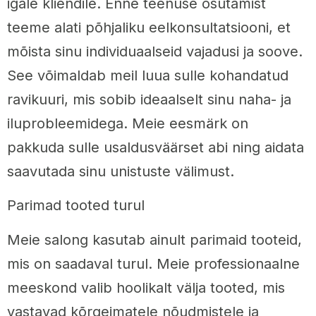
igale kliendile. Enne teenuse osutamist
teeme alati põhjaliku eelkonsultatsiooni, et
mõista sinu individuaalseid vajadusi ja soove.
See võimaldab meil luua sulle kohandatud
ravikuuri, mis sobib ideaalselt sinu naha- ja
iluprobleemidega. Meie eesmärk on
pakkuda sulle usaldusväärset abi ning aidata
saavutada sinu unistuste välimust.
Parimad tooted turul
Meie salong kasutab ainult parimaid tooteid,
mis on saadaval turul. Meie professionaalne
meeskond valib hoolikalt välja tooted, mis
vastavad kõrgeimatele nõudmistele ja