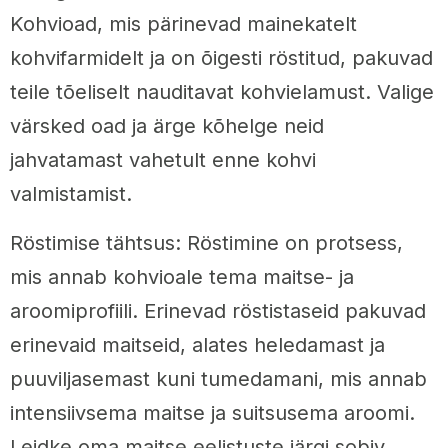
Kohvioad, mis pärinevad mainekatelt
kohvifarmidelt ja on õigesti röstitud, pakuvad
teile tõeliselt nauditavat kohvielamust. Valige
värsked oad ja ärge kõhelge neid
jahvatamast vahetult enne kohvi
valmistamist.
Röstimise tähtsus: Röstimine on protsess,
mis annab kohvioale tema maitse- ja
aroomiprofiili. Erinevad röstistaseid pakuvad
erinevaid maitseid, alates heledamast ja
puuviljasemast kuni tumedamani, mis annab
intensiivsema maitse ja suitsusema aroomi.
Leidke oma maitse eelistuste järgi sobiv