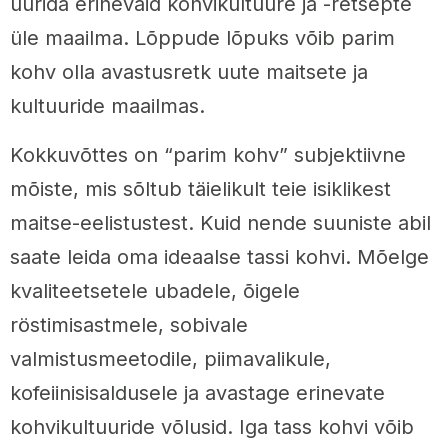
uurida erinevaid kohvikultuure ja -retsepte
üle maailma. Lõppude lõpuks võib parim
kohv olla avastusretk uute maitsete ja
kultuuride maailmas.
Kokkuvõttes on “parim kohv” subjektiivne
mõiste, mis sõltub täielikult teie isiklikest
maitse-eelistustest. Kuid nende suuniste abil
saate leida oma ideaalse tassi kohvi. Mõelge
kvaliteetsetele ubadele, õigele
röstimisastmele, sobivale
valmistusmeetodile, piimavalikule,
kofeiinisisaldusele ja avastage erinevate
kohvikultuuride võlusid. Iga tass kohvi võib