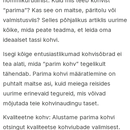
hommikurutiinist. Kuid mis teeb kohvist
“parima”? Kas see on maitse, päritolu või
valmistusviis? Selles põhjalikus artiklis uurime
kõike, mida peate teadma, et leida oma
ideaalset tassi kohvi.
Isegi kõige entusiastlikumad kohvisõbrad ei
tea alati, mida “parim kohv” tegelikult
tähendab. Parima kohvi määratlemine on
puhtalt maitse asi, kuid meiega reisides
uurime erinevaid tegureid, mis võivad
mõjutada teie kohvinaudingu taset.
Kvaliteetne kohv: Alustame parima kohvi
otsingut kvaliteetse kohviubade valimisest.