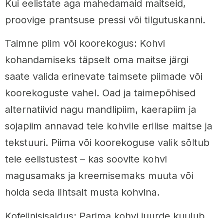
Kui eelistate aga mahedamaid maitseid,
proovige prantsuse pressi või tilgutuskanni.
Taimne piim või koorekogus: Kohvi
kohandamiseks täpselt oma maitse järgi
saate valida erinevate taimsete piimade või
koorekoguste vahel. Oad ja taimepõhised
alternatiivid nagu mandlipiim, kaerapiim ja
sojapiim annavad teie kohvile erilise maitse ja
tekstuuri. Piima või koorekoguse valik sõltub
teie eelistustest – kas soovite kohvi
magusamaks ja kreemisemaks muuta või
hoida seda lihtsalt musta kohvina.
Kofeiinisisaldus: Parima kohvi juurde kuulub