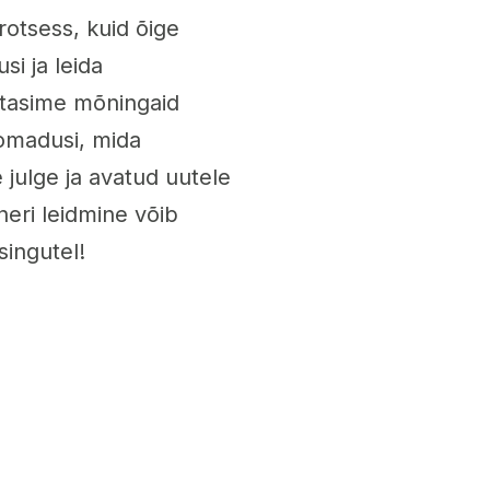
rotsess, kuid õige
si ja leida
ustasime mõningaid
 omadusi, mida
 julge ja avatud uutele
eri leidmine võib
singutel!