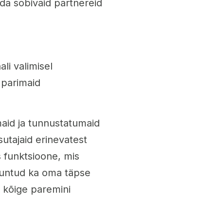
da sobivaid partnereid
li valimisel
 parimaid
maid ja tunnustatumaid
sutajaid erinevatest
 funktsioone, mis
 tuntud ka oma täpse
da kõige paremini