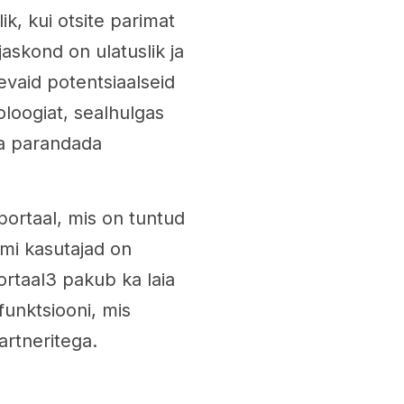
k, kui otsite parimat
jaskond on ulatuslik ja
evaid potentsiaalseid
loogiat, sealhulgas
 ja parandada
ortaal, mis on tuntud
rmi kasutajad on
ortaal3 pakub ka laia
 funktsiooni, mis
artneritega.