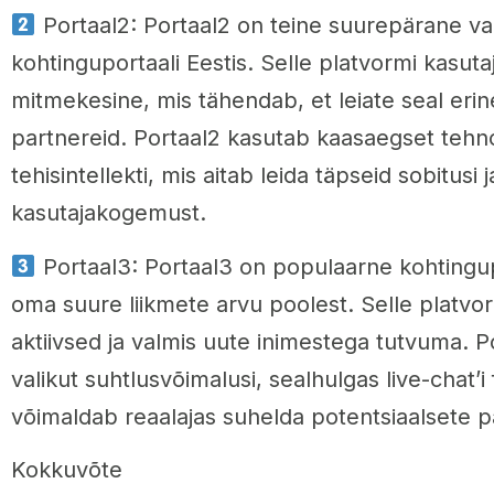
Portaal2: Portaal2 on teine suurepärane vali
kohtinguportaali Eestis. Selle platvormi kasuta
mitmekesine, mis tähendab, et leiate seal erin
partnereid. Portaal2 kasutab kaasaegset tehno
tehisintellekti, mis aitab leida täpseid sobitusi
kasutajakogemust.
Portaal3: Portaal3 on populaarne kohtingup
oma suure liikmete arvu poolest. Selle platvo
aktiivsed ja valmis uute inimestega tutvuma. P
valikut suhtlusvõimalusi, sealhulgas live-chat’i
võimaldab reaalajas suhelda potentsiaalsete p
Kokkuvõte