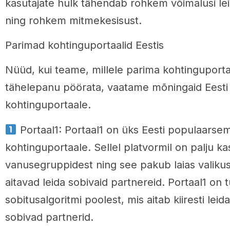
kasutajate hulk tähendab rohkem võimalusi lei
ning rohkem mitmekesisust.
Parimad kohtinguportaalid Eestis
Nüüd, kui teame, millele parima kohtinguportaa
tähelepanu pöörata, vaatame mõningaid Eesti
kohtinguportaale.
Portaal1: Portaal1 on üks Eesti populaarse
kohtinguportaale. Sellel platvormil on palju ka
vanusegruppidest ning see pakub laias valikus
aitavad leida sobivaid partnereid. Portaal1 on
sobitusalgoritmi poolest, mis aitab kiiresti lei
sobivad partnerid.