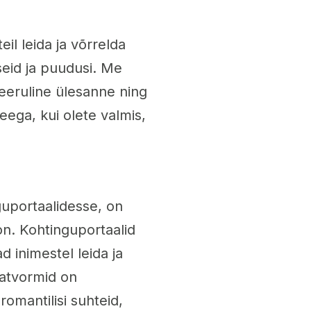
il leida ja võrrelda
seid ja puudusi. Me
keeruline ülesanne ning
Seega, kui olete valmis,
uportaalidesse, on
on. Kohtinguportaalid
 inimestel leida ja
latvormid on
omantilisi suhteid,