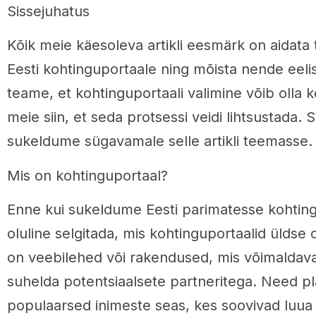
Sissejuhatus
Kõik meie käesoleva artikli eesmärk on aidata te
Eesti kohtinguportaale ning mõista nende eeli
teame, et kohtinguportaali valimine võib olla 
meie siin, et seda protsessi veidi lihtsustada. 
sukeldume sügavamale selle artikli teemasse.
Mis on kohtinguportaal?
Enne kui sukeldume Eesti parimatesse kohting
oluline selgitada, mis kohtinguportaalid üldse 
on veebilehed või rakendused, mis võimaldavad
suhelda potentsiaalsete partneritega. Need p
populaarsed inimeste seas, kes soovivad luua r