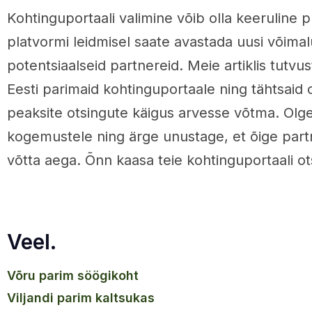
Kohtinguportaali valimine võib olla keeruline p
platvormi leidmisel saate avastada uusi võimalu
potentsiaalseid partnereid. Meie artiklis tutv
Eesti parimaid kohtinguportaale ning tähtsaid
peaksite otsingute käigus arvesse võtma. Olge
kogemustele ning ärge unustage, et õige partn
võtta aega. Õnn kaasa teie kohtinguportaali ot
Veel.
võru parim söögikoht
viljandi parim kaltsukas