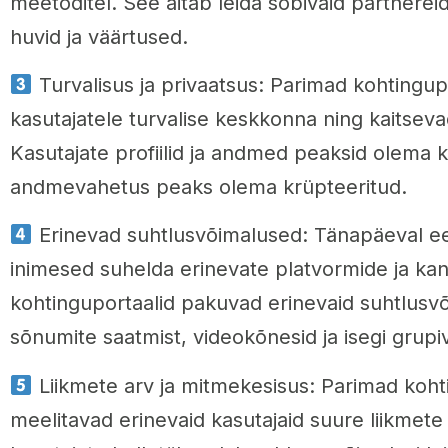
meetoditel. See aitab leida sobivaid partnereid
huvid ja väärtused.
Turvalisus ja privaatsus: Parimad kohtingu
kasutajatele turvalise keskkonna ning kaitsev
Kasutajate profiilid ja andmed peaksid olema k
andmevahetus peaks olema krüpteeritud.
Erinevad suhtlusvõimalused: Tänapäeval ee
inimesed suhelda erinevate platvormide ja kan
kohtinguportaalid pakuvad erinevaid suhtlusvõ
sõnumite saatmist, videokõnesid ja isegi grupiv
Liikmete arv ja mitmekesisus: Parimad koht
meelitavad erinevaid kasutajaid suure liikmet