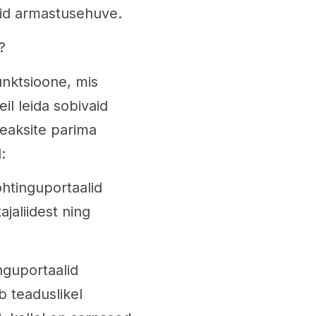
eid armastusehuve.
?
nktsioone, mis
il leida sobivaid
eaksite parima
:
tinguportaalid
ajaliidest ning
nguportaalid
b teaduslikel