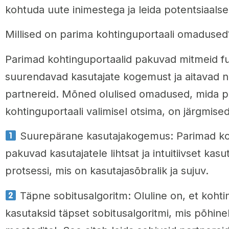
kohtuda uute inimestega ja leida potentsiaals
Millised on parima kohtinguportaali omadused
Parimad kohtinguportaalid pakuvad mitmeid fu
suurendavad kasutajate kogemust ja aitavad ne
partnereid. Mõned olulised omadused, mida p
kohtinguportaali valimisel otsima, on järgmised
Suurepärane kasutajakogemus: Parimad koh
pakuvad kasutajatele lihtsat ja intuitiivset kasut
protsessi, mis on kasutajasõbralik ja sujuv.
Täpne sobitusalgoritm: Oluline on, et kohti
kasutaksid täpset sobitusalgoritmi, mis põhine