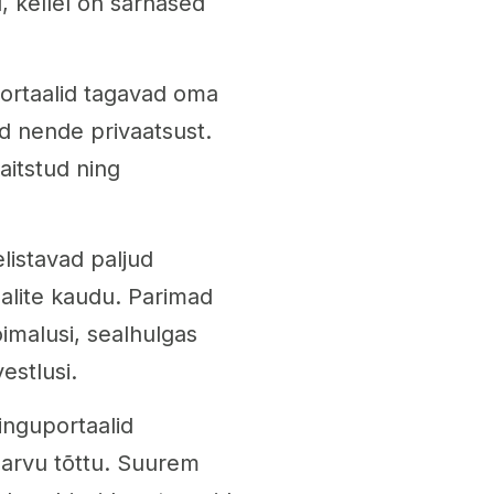
, kellel on sarnased
portaalid tagavad oma
ad nende privaatsust.
aitstud ning
listavad paljud
alite kaudu. Parimad
imalusi, sealhulgas
estlusi.
inguportaalid
e arvu tõttu. Suurem