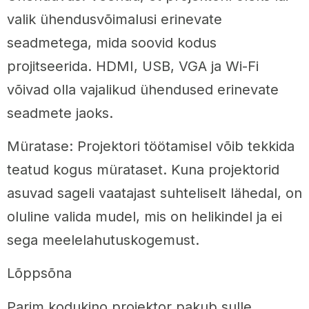
valik ühendusvõimalusi erinevate
seadmetega, mida soovid kodus
projitseerida. HDMI, USB, VGA ja Wi-Fi
võivad olla vajalikud ühendused erinevate
seadmete jaoks.
Müratase: Projektori töötamisel võib tekkida
teatud kogus mürataset. Kuna projektorid
asuvad sageli vaatajast suhteliselt lähedal, on
oluline valida mudel, mis on helikindel ja ei
sega meelelahutuskogemust.
Lõppsõna
Parim kodukino projektor pakub sulle