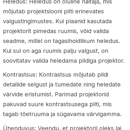
Heledus: Heledus on oluline näitaja, mis
mõjutab projektsiooni pilti erinevates
valgustingimustes. Kui plaanid kasutada
projektorit pimedas ruumis, võid valida
seadme, millel on tagasihoidlikum heledus.
Kui sul on aga ruumis palju valgust, on
soovitatav valida heledama pildiga projektor.
Kontrastsus: Kontrastsus mõjutab pildi
detailide selgust ja tumedate ning heledate
värvide eristumist. Parimad projektorid
pakuvad suure kontrastsusega pilti, mis
tagab tõetruuma ja sügavama värvigamma.
Ühenduvus: Veendu, et projektoril oleks lai