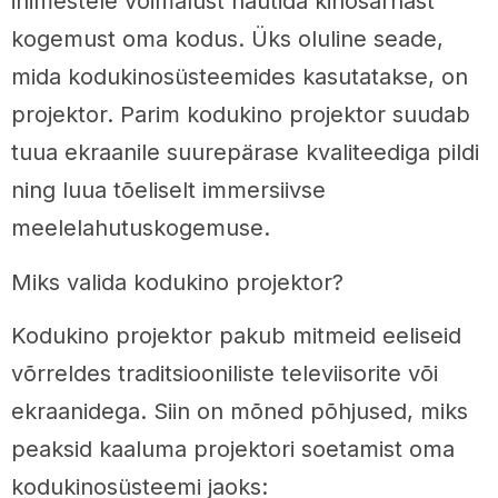
inimestele võimalust nautida kinosarnast
kogemust oma kodus. Üks oluline seade,
mida kodukinosüsteemides kasutatakse, on
projektor. Parim kodukino projektor suudab
tuua ekraanile suurepärase kvaliteediga pildi
ning luua tõeliselt immersiivse
meelelahutuskogemuse.
Miks valida kodukino projektor?
Kodukino projektor pakub mitmeid eeliseid
võrreldes traditsiooniliste televiisorite või
ekraanidega. Siin on mõned põhjused, miks
peaksid kaaluma projektori soetamist oma
kodukinosüsteemi jaoks: