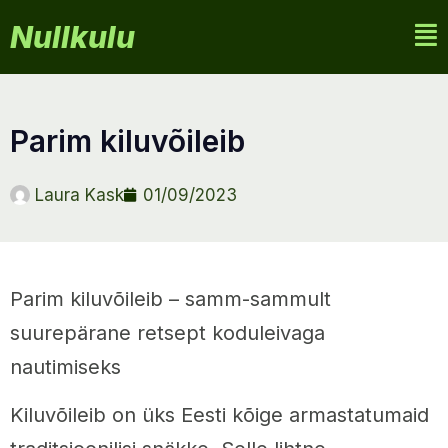
Nullkulu
parim kiluvõileib
Laura Kask
01/09/2023
Parim kiluvõileib – samm-sammult
suurepärane retsept koduleivaga
nautimiseks
Kiluvõileib on üks Eesti kõige armastatumaid