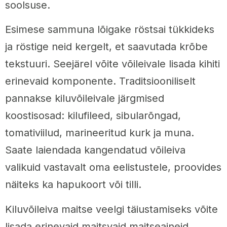
soolsuse.
Esimese sammuna lõigake röstsai tükkideks
ja röstige neid kergelt, et saavutada krõbe
tekstuuri. Seejärel võite võileivale lisada kihiti
erinevaid komponente. Traditsiooniliselt
pannakse kiluvõileivale järgmised
koostisosad: kilufileed, sibularõngad,
tomativiilud, marineeritud kurk ja muna.
Saate laiendada kangendatud võileiva
valikuid vastavalt oma eelistustele, proovides
näiteks ka hapukoort või tilli.
Kiluvõileiva maitse veelgi täiustamiseks võite
lisada erinevaid maitsvaid maitseaineid.