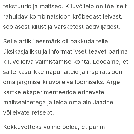
tekstuurid ja maitsed. Kiluvõileib on tõeliselt
rahuldav kombinatsioon krõbedast leivast,
soolasest kilust ja värsketest aedviljadest.
Selle artikli eesmärk oli pakkuda teile
üksikasjalikku ja informatiivset teavet parima
kiluvõileiva valmistamise kohta. Loodame, et
saite kasulikke näpunäiteid ja inspiratsiooni
oma järgmise kiluvõileiva loomiseks. Ärge
kartke eksperimenteerida erinevate
maitseainetega ja leida oma ainulaadne
võileivate retsept.
Kokkuvõtteks võime öelda, et parim