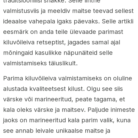
traditsioonilisi snäkke. Selle lihtne
valmistusviis ja meeldiv maitse teevad sellest
ideaalse vahepala igaks päevaks. Selle artikli
eesmärk on anda teile ülevaade parimast
kiluvõileiva retseptist, jagades samal ajal
mõningaid kasulikke näpunäiteid selle
valmistamiseks täiuslikult.
Parima kiluvõileiva valmistamiseks on oluline
alustada kvaliteetsest kilust. Olgu see siis
värske või marineeritud, peate tagama, et
kala oleks värske ja maitsev. Paljude inimeste
jaoks on marineeritud kala parim valik, kuna
see annab leivale unikaalse maitse ja