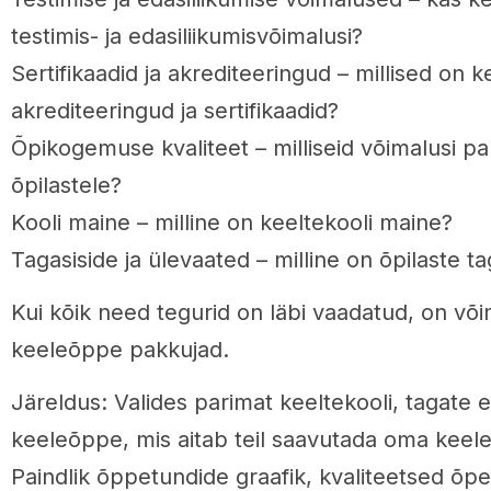
testimis- ja edasiliikumisvõimalusi?
Sertifikaadid ja akrediteeringud – millised on k
akrediteeringud ja sertifikaadid?
Õpikogemuse kvaliteet – milliseid võimalusi p
õpilastele?
Kooli maine – milline on keeltekooli maine?
Tagasiside ja ülevaated – milline on õpilaste t
Kui kõik need tegurid on läbi vaadatud, on või
keeleõppe pakkujad.
Järeldus: Valides parimat keeltekooli, tagate 
keeleõppe, mis aitab teil saavutada oma keel
Paindlik õppetundide graafik, kvaliteetsed õp