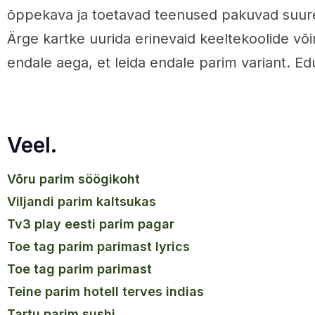
õppekava ja toetavad teenused pakuvad suur
Ärge kartke uurida erinevaid keeltekoolide võ
endale aega, et leida endale parim variant. 
Veel.
võru parim söögikoht
viljandi parim kaltsukas
tv3 play eesti parim pagar
toe tag parim parimast lyrics
toe tag parim parimast
teine parim hotell terves indias
tartu parim sushi