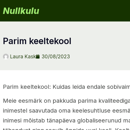
Nullkulu
parim keeltekool
Laura Kask
30/08/2023
Parim keeltekool: Kuidas leida endale sobivai
Meie eesmärk on pakkuda parima kvaliteediga 
inimestel saavutada oma keelesuhtluse eesm
inimesi mõistab tänapäeva globaliseerunud m