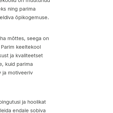
ltekoolid on muutunud
eks ning parima
eeldiva õpikogemuse.
raha mõttes, seega on
. Parim keeltekool
st ja kvaliteetset
e, kuid parima
 ja motiveeriv
ingutusi ja hoolikat
leida endale sobiva