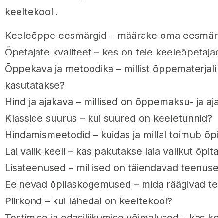
keeltekooli.
Keeleõppe eesmärgid – määrake oma eesmär
Õpetajate kvaliteet – kes on teie keeleõpetaja
Õppekava ja metoodika – millist õppematerjali
kasutatakse?
Hind ja ajakava – millised on õppemaksu- ja a
Klasside suurus – kui suured on keeletunnid?
Hindamismeetodid – kuidas ja millal toimub õp
Lai valik keeli – kas pakutakse laia valikut õpit
Lisateenused – millised on täiendavad teenuse
Eelnevad õpilaskogemused – mida räägivad te
Piirkond – kui lähedal on keeltekool?
Testimise ja edasiliikumise võimalused – kas 