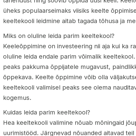
tähendust ning soovib õppida uusi keeli. Kee
üheks populaarseimaks viisiks keelte õppimis
keeltekooli leidmine aitab tagada tõhusa ja m
Miks on oluline leida parim keeltekool?
Keeleõppimine on investeering nii aja kui ka 
oluline leida endale parim võimalik keeltekool
peaks pakkuma õppijatele mugavust, paindlikku
õppekava. Keelte õppimine võib olla väljakuts
keeltekooli valimisel peaks see olema nauditav
kogemus.
Kuidas leida parim keeltekool?
Hea keeltekooli valimine nõuab mõningaid jõup
uurimistööd. Järgnevad nõuanded aitavad teil 