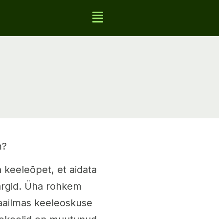
m?
keeleõpet, et aidata
ärgid. Üha rohkem
aailmas keeleoskuse