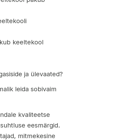
eeltekooli
akub keeltekool
agasiside ja ülevaated?
malik leida sobivaim
endale kvaliteetse
esuhtluse eesmärgid.
etajad, mitmekesine