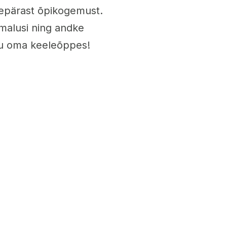
epärast õpikogemust.
imalusi ning andke
Edu oma keeleõppes!