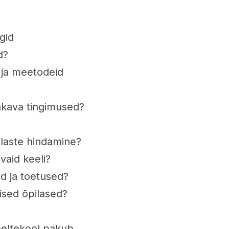
gid
d?
 ja meetodeid
jakava tingimused?
ilaste hindamine?
avaid keeli?
d ja toetused?
ised õpilased?
keeltekool pakub