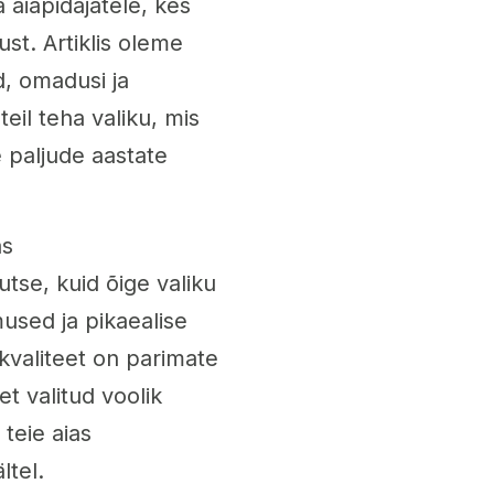
 aiapidajatele, kes
st. Artiklis oleme
d, omadusi ja
eil teha valiku, mis
e paljude aastate
as
utse, kuid õige valiku
used ja pikaealise
kvaliteet on parimate
t valitud voolik
 teie aias
ltel.