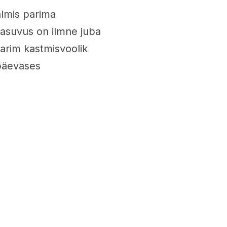
lmis parima
tasuvus on ilmne juba
parim kastmisvoolik
apäevases