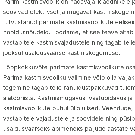
Parim kastmisvoolik on hädavajalik aednikele ja
soovivad efektiivset ja mugavat kastmiskogemu
tutvustanud parimate kastmisvoolikute eelisei
hooldusnõudeid. Loodame, et see teave aitab t
vastab teie kastmisvajadustele ning tagab teil
jooksul usaldusväärse kastmiskogemuse.
Lõppkokkuvõte parimate kastmisvoolikute os
Parima kastmisvooliku valimine võib olla väljak
tegemine tagab teile rahuldustpakkuvad tulem
aiatööriista. Kastmismugavus, vastupidavus ja 
kastmisvoolikute puhul üliolulised. Veenduge, e
vastab teie vajadustele ja soovidele ning püsib
usaldusväärseks abimeheks paljude aastate vä