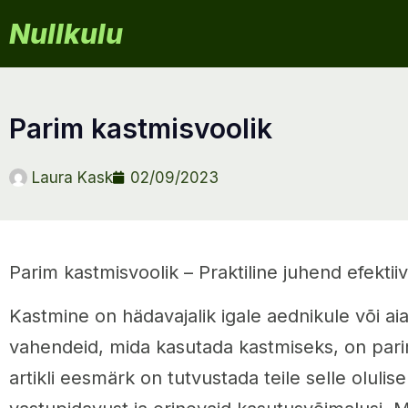
Nullkulu
parim kastmisvoolik
Laura Kask
02/09/2023
Parim kastmisvoolik – Praktiline juhend efekti
Kastmine on hädavajalik igale aednikule või ai
vahendeid, mida kasutada kastmiseks, on pari
artikli eesmärk on tutvustada teile selle olulise 