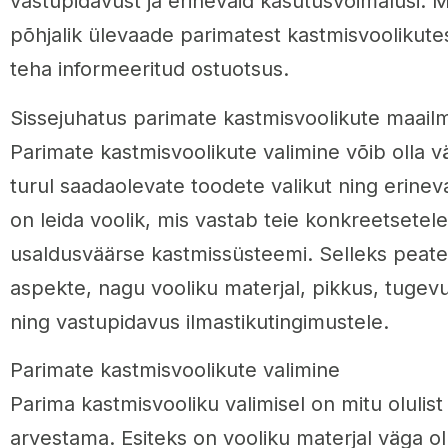
vastupidavust ja erinevaid kasutusvõimalusi. 
põhjalik ülevaade parimatest kastmisvoolikutest
teha informeeritud ostuotsus.
Sissejuhatus parimate kastmisvoolikute maail
Parimate kastmisvoolikute valimine võib olla v
turul saadaolevate toodete valikut ning erinev
on leida voolik, mis vastab teie konkreetsetele
usaldusväärse kastmissüsteemi. Selleks peate
aspekte, nagu vooliku materjal, pikkus, tugevu
ning vastupidavus ilmastikutingimustele.
Parimate kastmisvoolikute valimine
Parima kastmisvooliku valimisel on mitu olulist
arvestama. Esiteks on vooliku materjal väga ol