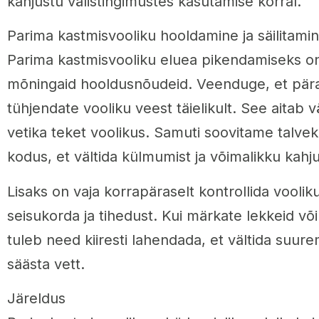
kahjustu välistingimustes kasutamise korral.
Parima kastmisvooliku hooldamine ja säilitami
Parima kastmisvooliku eluea pikendamiseks on 
mõningaid hooldusnõudeid. Veenduge, et päras
tühjendate vooliku veest täielikult. See aitab vä
vetika teket voolikus. Samuti soovitame talvek
kodus, et vältida külmumist ja võimalikku kahj
Lisaks on vaja korrapäraselt kontrollida vooli
seisukorda ja tihedust. Kui märkate lekkeid v
tuleb need kiiresti lahendada, et vältida suure
säästa vett.
Järeldus