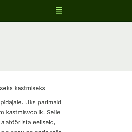
ivseks kastmiseks
apidajale. Üks parimaid
m kastmisvoolik. Selle
aiatööriista eeliseid,