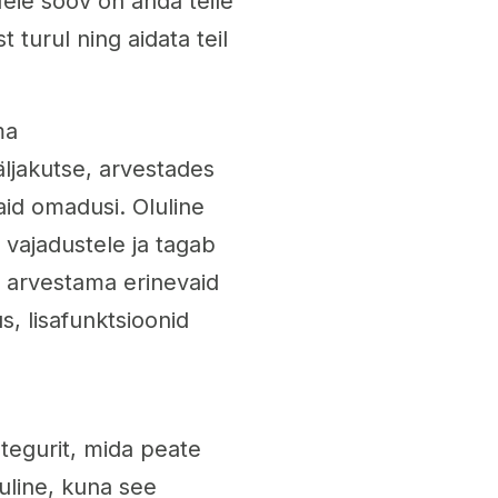
Meie soov on anda teile
 turul ning aidata teil
ma
äljakutse, arvestades
aid omadusi. Oluline
 vajadustele ja tagab
 arvestama erinevaid
s, lisafunktsioonid
 tegurit, mida peate
uline, kuna see