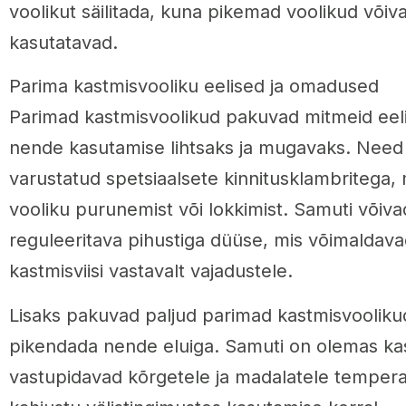
voolikut säilitada, kuna pikemad voolikud võiva
kasutatavad.
Parima kastmisvooliku eelised ja omadused
Parimad kastmisvoolikud pakuvad mitmeid eel
nende kasutamise lihtsaks ja mugavaks. Need 
varustatud spetsiaalsete kinnitusklambritega, m
vooliku purunemist või lokkimist. Samuti või
reguleeritava pihustiga düüse, mis võimalda
kastmisviisi vastavalt vajadustele.
Lisaks pakuvad paljud parimad kastmisvoolikud
pikendada nende eluiga. Samuti on olemas kas
vastupidavad kõrgetele ja madalatele temperat