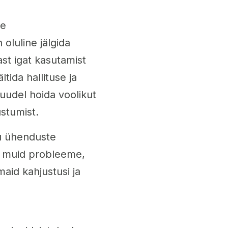
ne
oluline jälgida
t igat kasutamist
ltida hallituse ja
uudel hoida voolikut
ustumist.
ku ühenduste
õi muid probleeme,
maid kahjustusi ja