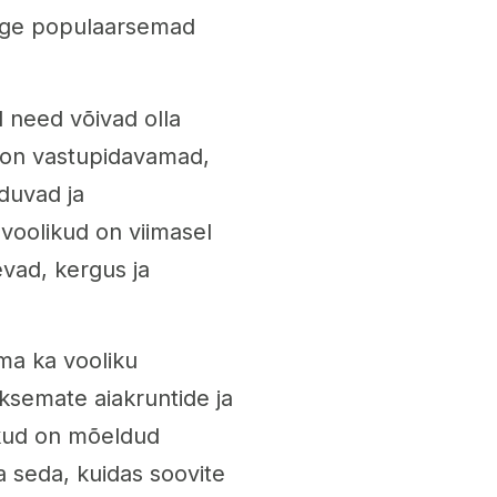
õige populaarsemad
d need võivad olla
d on vastupidavamad,
duvad ja
t voolikud on viimasel
vad, kergus ja
ma ka vooliku
ksemate aiakruntide ja
ikud on mõeldud
 seda, kuidas soovite