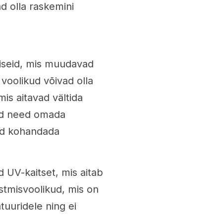
d olla raskemini
iseid, mis muudavad
voolikud võivad olla
is aitavad vältida
vad need omada
vad kohandada
 UV-kaitset, mis aitab
tmisvoolikud, mis on
uuridele ning ei