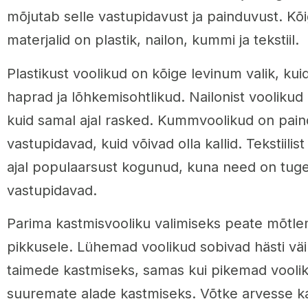
mõjutab selle vastupidavust ja painduvust. K
materjalid on plastik, nailon, kummi ja tekstiil.
Plastikust voolikud on kõige levinum valik, kui
haprad ja lõhkemisohtlikud. Nailonist vooliku
kuid samal ajal rasked. Kummvoolikud on pain
vastupidavad, kuid võivad olla kallid. Tekstiilis
ajal populaarsust kogunud, kuna need on tuge
vastupidavad.
Parima kastmisvooliku valimiseks peate mõtle
pikkusele. Lühemad voolikud sobivad hästi väi
taimede kastmiseks, samas kui pikemad vool
suuremate alade kastmiseks. Võtke arvesse ka