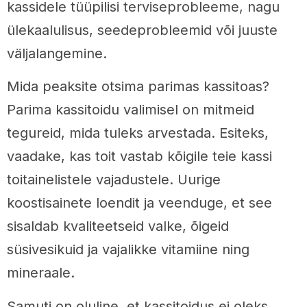
kassidele tüüpilisi terviseprobleeme, nagu
ülekaalulisus, seedeprobleemid või juuste
väljalangemine.
Mida peaksite otsima parimas kassitoas?
Parima kassitoidu valimisel on mitmeid
tegureid, mida tuleks arvestada. Esiteks,
vaadake, kas toit vastab kõigile teie kassi
toitainelistele vajadustele. Uurige
koostisainete loendit ja veenduge, et see
sisaldab kvaliteetseid valke, õigeid
süsivesikuid ja vajalikke vitamiine ning
mineraale.
Samuti on oluline, et kassitoidus ei oleks