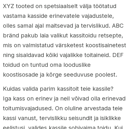
XYZ tooted on spetsiaalselt välja töötatud
vastama kasside erinevatele vajadustele,
olles samal ajal maitsevad ja tervislikud. ABC
bränd pakub laia valikut kassitoidu retsepte,
mis on valmistatud värsketest koostisainetest
ning sisaldavad kõiki vajalikke toitaineid. DEF
toidud on tuntud oma looduslike
koostisosade ja kõrge seeduvuse poolest.
Kuidas valida parim kassitoit teie kassile?
Iga kass on erinev ja neil võivad olla erinevad
toitumisvajadused. On oluline arvestada teie
kassi vanust, tervislikku seisundit ja isiklikke
eelistusi, valides kassile sobivaima toidu. Kui