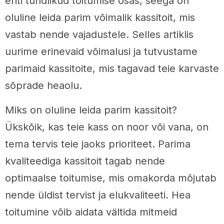
eriti tundlikud toitumise osas, seega on
oluline leida parim võimalik kassitoit, mis
vastab nende vajadustele. Selles artiklis
uurime erinevaid võimalusi ja tutvustame
parimaid kassitoite, mis tagavad teie karvaste
sõprade heaolu.
Miks on oluline leida parim kassitoit?
Ükskõik, kas teie kass on noor või vana, on
tema tervis teie jaoks prioriteet. Parima
kvaliteediga kassitoit tagab nende
optimaalse toitumise, mis omakorda mõjutab
nende üldist tervist ja elukvaliteeti. Hea
toitumine võib aidata vältida mitmeid