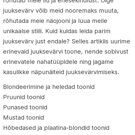
rõhutab meie ilu ja enesekindlust. Õige
juuksevärv võib meid nooremaks muuta,
rõhutada meie näojooni ja luua meile
unikaalse stiili. Kuid kuidas leida parim
juuksevärv just endale? Selles artiklis uurime
erinevaid juuksevärvi toone, nende sobivust
erinevatele nahatüüpidele ning jagame
kasulikke näpunäiteid juuksevärvimiseks.
Blondeerimine ja heledad toonid
Pruunid toonid
Punased toonid
Mustad toonid
Hõbedased ja plaatina-blondid toonid