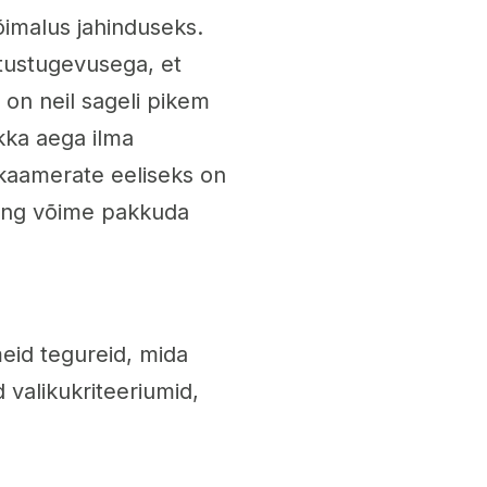
õimalus jahinduseks.
tustugevusega, et
s on neil sageli pikem
kka aega ilma
 kaamerate eeliseks on
ning võime pakkuda
meid tegureid, mida
 valikukriteeriumid,