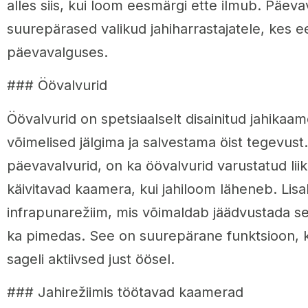
alles siis, kui loom eesmärgi ette ilmub. Päeva
suurepärased valikud jahiharrastajatele, kes ee
päevavalguses.
### Öövalvurid
Öövalvurid on spetsiaalselt disainitud jahikaa
võimelised jälgima ja salvestama öist tegevust.
päevavalvurid, on ka öövalvurid varustatud lii
käivitavad kaamera, kui jahiloom läheneb. Lisa
infrapunarežiim, mis võimaldab jäädvustada sel
ka pimedas. See on suurepärane funktsioon, 
sageli aktiivsed just öösel.
### Jahirežiimis töötavad kaamerad