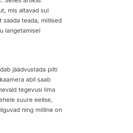
 Selles artiklis
t, mis aitavad sul
t saada teada, millised
u langetamisel
ab jäädvustada pilti
ikaamera abil saab
nevaid tegevusi ilma
mehele suure eelise,
liiguvad ning milline on