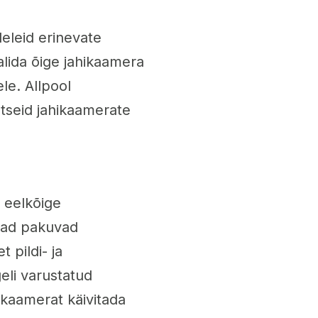
eleid erinevate
alida õige jahikaamera
le. Allpool
tseid jahikaamerate
 eelkõige
rad pakuvad
 pildi- ja
eli varustatud
 kaamerat käivitada