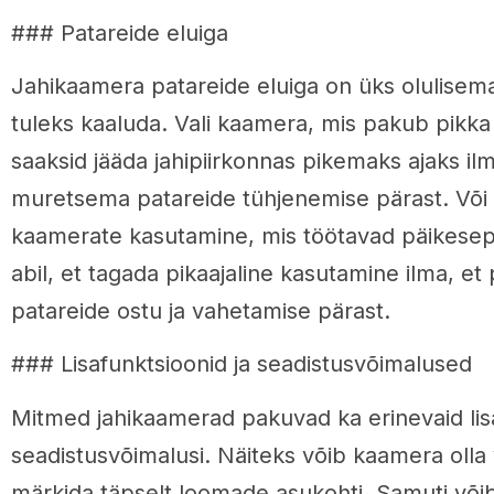
### Patareide eluiga
Jahikaamera patareide eluiga on üks olulisema
tuleks kaaluda. Vali kaamera, mis pakub pikka 
saaksid jääda jahipiirkonnas pikemaks ajaks il
muretsema patareide tühjenemise pärast. Või o
kaamerate kasutamine, mis töötavad päikesep
abil, et tagada pikaajaline kasutamine ilma, 
patareide ostu ja vahetamise pärast.
### Lisafunktsioonid ja seadistusvõimalused
Mitmed jahikaamerad pakuvad ka erinevaid lis
seadistusvõimalusi. Näiteks võib kaamera olla
märkida täpselt loomade asukohti. Samuti võib