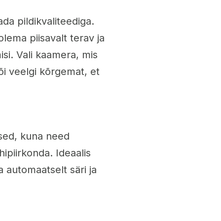
da pildikvaliteediga.
lema piisavalt terav ja
isi. Vali kaamera, mis
i veelgi kõrgemat, et
ised, kuna need
hipiirkonda. Ideaalis
a automaatselt säri ja