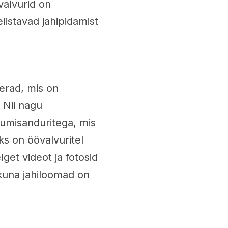
valvurid on
listavad jahipidamist
merad, mis on
 Nii nagu
kumisanduritega, mis
ks on öövalvuritel
get videot ja fotosid
kuna jahiloomad on