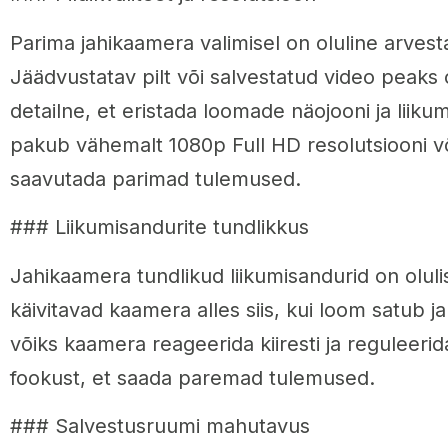
Parima jahikaamera valimisel on oluline arvesta
Jäädvustatav pilt või salvestatud video peaks o
detailne, et eristada loomade näojooni ja liikum
pakub vähemalt 1080p Full HD resolutsiooni võ
saavutada parimad tulemused.
### Liikumisandurite tundlikkus
Jahikaamera tundlikud liikumisandurid on olul
käivitavad kaamera alles siis, kui loom satub ja
võiks kaamera reageerida kiiresti ja reguleerid
fookust, et saada paremad tulemused.
### Salvestusruumi mahutavus