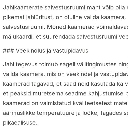
Jahikaamerate salvestusruumi maht võib olla e
pikemat jahiüritust, on oluline valida kaamera,
salvestusruumi. Mõned kaamerad võimaldavad 
mälukaardi, et suurendada salvestusruumi vee
### Veekindlus ja vastupidavus
Jahi tegevus toimub sageli välitingimustes nin
valida kaamera, mis on veekindel ja vastupida
kaamerad tagavad, et saad neid kasutada ka v
et peaksid muretsema seadme kahjustumise p
kaamerad on valmistatud kvaliteetsetest materj
äärmuslikke temperatuure ja lööke, tagades s
pikaealisuse.