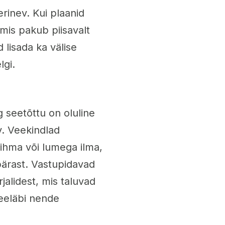
rinev. Kui plaanid
 mis pakub piisavalt
lisada ka välise
lgi.
g seetõttu on oluline
v. Veekindlad
ihma või lumega ilma,
ärast. Vastupidavad
alidest, mis taluvad
eeläbi nende