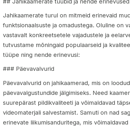
## Jahikaamerate tüübid ja nende erinevused
Jahikaamerate turul on mitmeid erinevaid mud
funktsionaalsuste ja omadustega. Oluline on v
vastavalt konkreetsetele vajadustele ja eelarve
tutvustame mõningaid populaarseid ja kvalitee
tüüpe ning nende erinevusi:
### Päevavalvurid
Päevavalvurid on jahikaamerad, mis on loodud
päevavalgustundide jälgimiseks. Need kaame
suurepärast pildikvaliteeti ja võimaldavad täpset
videomaterjali salvestamist. Samuti on nad sag
erinevate liikumisanduritega, mis võimaldavad