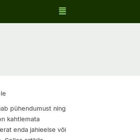
le
õuab pühendumust ning
 on kahtlemata
erat enda jahieelse või