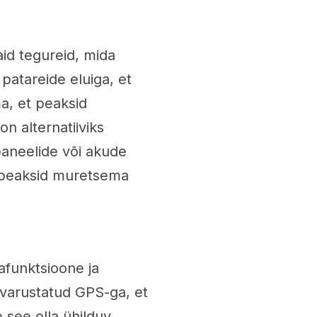
id tegureid, mida
patareide eluiga, et
ma, et peaksid
n alternatiiviks
aneelide või akude
et peaksid muretsema
afunktsioone ja
 varustatud GPS-ga, et
 see olla ühilduv