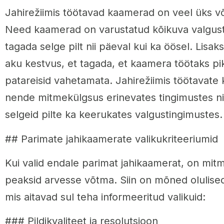
Jahirežiimis töötavad kaamerad on veel üks v
Need kaamerad on varustatud kõikuva valgus
tagada selge pilt nii päeval kui ka öösel. Lisak
aku kestvus, et tagada, et kaamera töötaks pi
patareisid vahetamata. Jahirežiimis töötavate
nende mitmekülgsus erinevates tingimustes 
selgeid pilte ka keerukates valgustingimustes.
## Parimate jahikaamerate valikukriteeriumid
Kui valid endale parimat jahikaamerat, on mit
peaksid arvesse võtma. Siin on mõned olulised
mis aitavad sul teha informeeritud valikuid:
### Pildikvaliteet ja resolutsioon