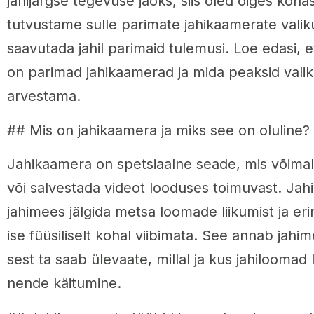
jahijärgse tegevuse jaoks, siis oled õiges kohas.
tutvustame sulle parimate jahikaamerate valiku
saavutada jahil parimaid tulemusi. Loe edasi, e
on parimad jahikaamerad ja mida peaksid valik
arvestama.
## Mis on jahikaamera ja miks see on oluline?
Jahikaamera on spetsiaalne seade, mis võimald
või salvestada videot looduses toimuvast. Jah
jahimees jälgida metsa loomade liikumist ja eri
ise füüsiliselt kohal viibimata. See annab jahi
sest ta saab ülevaate, millal ja kus jahiloomad 
nende käitumine.