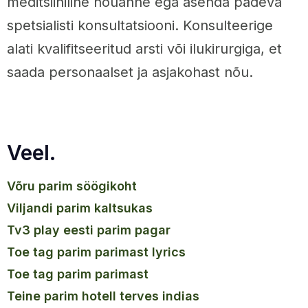
meditsiiniline nõuanne ega asenda pädeva
spetsialisti konsultatsiooni. Konsulteerige
alati kvalifitseeritud arsti või ilukirurgiga, et
saada personaalset ja asjakohast nõu.
Veel.
võru parim söögikoht
viljandi parim kaltsukas
tv3 play eesti parim pagar
toe tag parim parimast lyrics
toe tag parim parimast
teine parim hotell terves indias