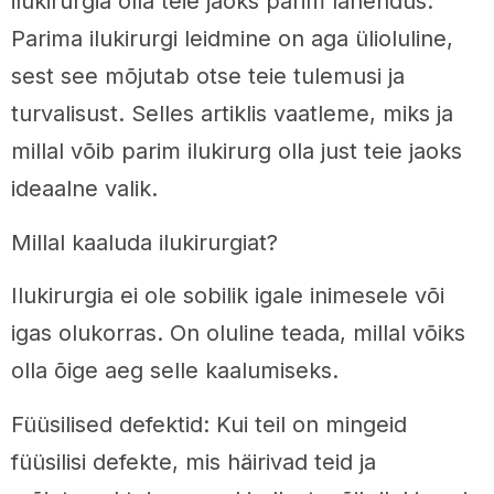
ilukirurgia olla teie jaoks parim lahendus.
Parima ilukirurgi leidmine on aga ülioluline,
sest see mõjutab otse teie tulemusi ja
turvalisust. Selles artiklis vaatleme, miks ja
millal võib parim ilukirurg olla just teie jaoks
ideaalne valik.
Millal kaaluda ilukirurgiat?
Ilukirurgia ei ole sobilik igale inimesele või
igas olukorras. On oluline teada, millal võiks
olla õige aeg selle kaalumiseks.
Füüsilised defektid: Kui teil on mingeid
füüsilisi defekte, mis häirivad teid ja