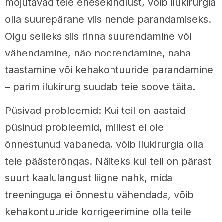
mõjutavad teie enesekindlust, võib ilukirurgia
olla suurepärane viis nende parandamiseks.
Olgu selleks siis rinna suurendamine või
vähendamine, näo noorendamine, naha
taastamine või kehakontuuride parandamine
– parim ilukirurg suudab teie soove täita.
Püsivad probleemid: Kui teil on aastaid
püsinud probleemid, millest ei ole
õnnestunud vabaneda, võib ilukirurgia olla
teie päästerõngas. Näiteks kui teil on pärast
suurt kaalulangust liigne nahk, mida
treeninguga ei õnnestu vähendada, võib
kehakontuuride korrigeerimine olla teile