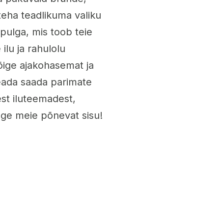
 teha teadlikuma valiku
pulga, mis toob teie
ilu ja rahulolu
kõige ajakohasemat ja
teada saada parimate
st iluteemadest,
ege meie põnevat sisu!