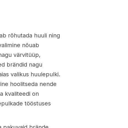
ab rõhutada huuli ning
 valimine nõuab
nagu värvitüüp,
sed brändid nagu
as valikus huulepulki.
luline hoolitseda nende
a kvaliteedi on
epulkade tööstuses
ka pakuvaid brände,