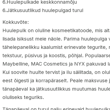
6.Huulepulkade keskkonnamõju
6.Jätkusuutlikud huulepulgad turul
Kokkuvõte:
Huulepulk on oluline kosmeetikatoode, mis ait
lisada isiksust meie näole. Parima huulepulga
tähelepanelikku kaalumist erinevate tegurite, 
tekstuur, püsivus ja koostis, põhjal. Populaar
Maybelline, MAC Cosmetics ja NYX pakuvad lai
Kui soovite huulte tervist ja ilu säilitada, on o
eest õigesti ja korrapäraselt. Peale maksvuse j
tänapäeval ka jätkusuutlikkus muutumas huul
oluliseks teguriks.
Tänapäeval on turul palju erinevaid huulepul