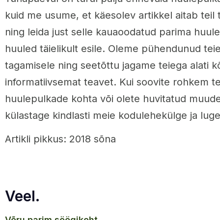
kuid me usume, et käesolev artikkel aitab teil
ning leida just selle kauaoodatud parima huule
huuled täielikult esile. Oleme pühendunud teie 
tagamisele ning seetõttu jagame teiega alati 
informatiivsemat teavet. Kui soovite rohkem 
huulepulkade kohta või olete huvitatud muude
külastage kindlasti meie kodulehekülge ja lug
Artikli pikkus: 2018 sõna
Veel.
võru parim söögikoht