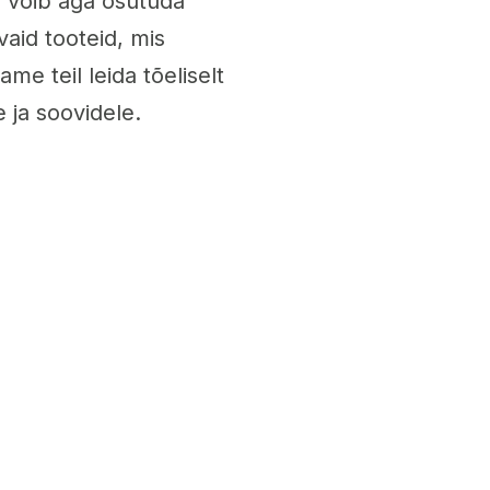
 võib aga osutuda
vaid tooteid, mis
me teil leida tõeliselt
 ja soovidele.