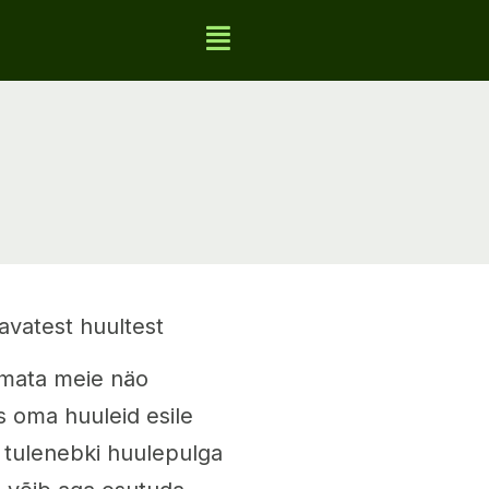
avatest huultest
emata meie näo
s oma huuleid esile
t tulenebki huulepulga