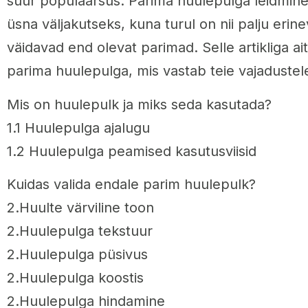
suur populaarsus. Parima huulepulga leidmine
üsna väljakutseks, kuna turul on nii palju erine
väidavad end olevat parimad. Selle artikliga aita
parima huulepulga, mis vastab teie vajadustele
Mis on huulepulk ja miks seda kasutada?
1.1 Huulepulga ajalugu
1.2 Huulepulga peamised kasutusviisid
Kuidas valida endale parim huulepulk?
2.Huulte värviline toon
2.Huulepulga tekstuur
2.Huulepulga püsivus
2.Huulepulga koostis
2.Huulepulga hindamine