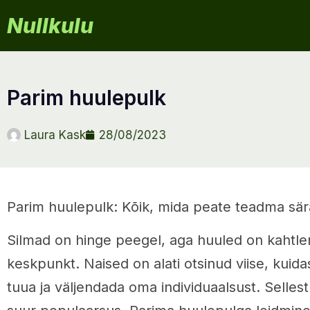
Nullkulu
parim huulepulk
Laura Kask
28/08/2023
Parim huulepulk: Kõik, mida peate teadma sär
Silmad on hinge peegel, aga huuled on kahtl
keskpunkt. Naised on alati otsinud viise, kuida
tuua ja väljendada oma individuaalsust. Selles