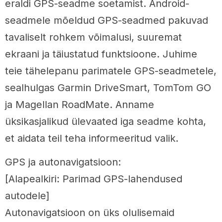
eraldi GPS-seadme soetamist. Android-
seadmele mõeldud GPS-seadmed pakuvad
tavaliselt rohkem võimalusi, suuremat
ekraani ja täiustatud funktsioone. Juhime
teie tähelepanu parimatele GPS-seadmetele,
sealhulgas Garmin DriveSmart, TomTom GO
ja Magellan RoadMate. Anname
üksikasjalikud ülevaated iga seadme kohta,
et aidata teil teha informeeritud valik.
GPS ja autonavigatsioon:
[Alapealkiri: Parimad GPS-lahendused
autodele]
Autonavigatsioon on üks olulisemaid