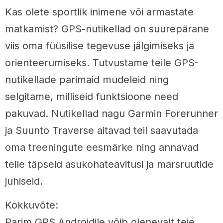
Kas olete sportlik inimene või armastate
matkamist? GPS-nutikellad on suurepärane
viis oma füüsilise tegevuse jälgimiseks ja
orienteerumiseks. Tutvustame teile GPS-
nutikellade parimaid mudeleid ning
selgitame, milliseid funktsioone need
pakuvad. Nutikellad nagu Garmin Forerunner
ja Suunto Traverse aitavad teil saavutada
oma treeningute eesmärke ning annavad
teile täpseid asukohateavitusi ja marsruutide
juhiseid.
Kokkuvõte:
Parim GPS Androidile võib olenevalt teie