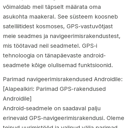
võimaldab meil täpselt määrata oma
asukohta maakeral. See süsteem koosneb
satelliitidest kosmoses, GPS-vastuvõtjast
meie seadmes ja navigeerimisrakendustest,
mis töötavad neil seadmetel. GPS-i
tehnoloogia on tänapäevaste android-
seadmete kõige olulisemad funktsioonid.
Parimad navigeerimisrakendused Androidile:
[Alapealkiri: Parimad GPS-rakendused
Androidile]
Android-seadmele on saadaval palju
erinevaid GPS-navigeerimisrakendusi. Oleme
teinud uurimistööd ja valinud välja parimad