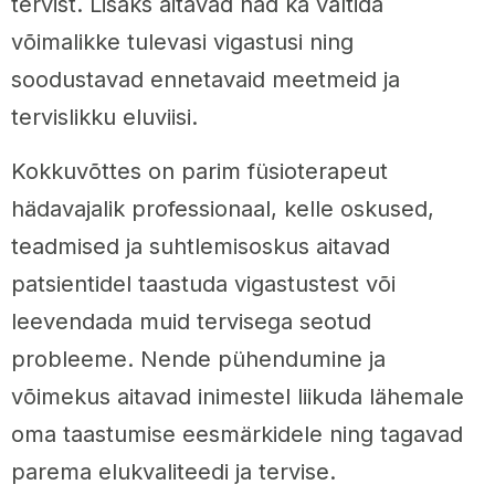
tervist. Lisaks aitavad nad ka vältida
võimalikke tulevasi vigastusi ning
soodustavad ennetavaid meetmeid ja
tervislikku eluviisi.
Kokkuvõttes on parim füsioterapeut
hädavajalik professionaal, kelle oskused,
teadmised ja suhtlemisoskus aitavad
patsientidel taastuda vigastustest või
leevendada muid tervisega seotud
probleeme. Nende pühendumine ja
võimekus aitavad inimestel liikuda lähemale
oma taastumise eesmärkidele ning tagavad
parema elukvaliteedi ja tervise.