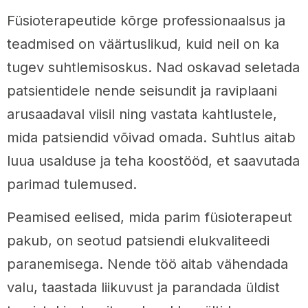
Füsioterapeutide kõrge professionaalsus ja
teadmised on väärtuslikud, kuid neil on ka
tugev suhtlemisoskus. Nad oskavad seletada
patsientidele nende seisundit ja raviplaani
arusaadaval viisil ning vastata kahtlustele,
mida patsiendid võivad omada. Suhtlus aitab
luua usalduse ja teha koostööd, et saavutada
parimad tulemused.
Peamised eelised, mida parim füsioterapeut
pakub, on seotud patsiendi elukvaliteedi
paranemisega. Nende töö aitab vähendada
valu, taastada liikuvust ja parandada üldist