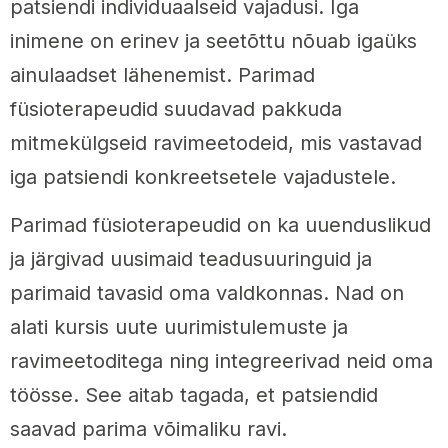
patsiendi individuaalseid vajadusi. Iga
inimene on erinev ja seetõttu nõuab igaüks
ainulaadset lähenemist. Parimad
füsioterapeudid suudavad pakkuda
mitmekülgseid ravimeetodeid, mis vastavad
iga patsiendi konkreetsetele vajadustele.
Parimad füsioterapeudid on ka uuenduslikud
ja järgivad uusimaid teadusuuringuid ja
parimaid tavasid oma valdkonnas. Nad on
alati kursis uute uurimistulemuste ja
ravimeetoditega ning integreerivad neid oma
töösse. See aitab tagada, et patsiendid
saavad parima võimaliku ravi.