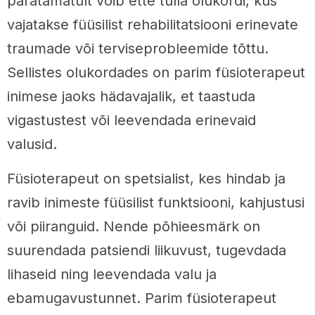
paratamatult võib ette tulla olukordi, kus
vajatakse füüsilist rehabilitatsiooni erinevate
traumade või terviseprobleemide tõttu.
Sellistes olukordades on parim füsioterapeut
inimese jaoks hädavajalik, et taastuda
vigastustest või leevendada erinevaid
valusid.
Füsioterapeut on spetsialist, kes hindab ja
ravib inimeste füüsilist funktsiooni, kahjustusi
või piiranguid. Nende põhieesmärk on
suurendada patsiendi liikuvust, tugevdada
lihaseid ning leevendada valu ja
ebamugavustunnet. Parim füsioterapeut