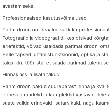
avastamiseks.
Professionaalsed kasutusvõimalused
Parim droon on ideaalne valik ka professionaal
Fotograafid ja videograafid, kes otsivad kõrgt
eriefektid, võivad usaldada parimat drooni oma
Selle täpsed juhtimisfunktsioonid, optika ja st
täiuslikku tööriista, et saada parimad tulemuse
Hinnaklass ja lisatarvikud
Parim droon pakub suurepärast hinna ja kvalite
erinevad mudelid ja komplektid vastavalt teie 
saate valida erinevaid lisatarvikuid, nagu kaamer