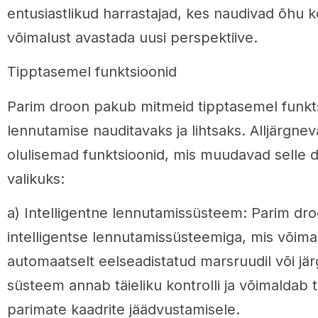
entusiastlikud harrastajad, kes naudivad õhu k
võimalust avastada uusi perspektiive.
Tipptasemel funktsioonid
Parim droon pakub mitmeid tipptasemel funk
lennutamise nauditavaks ja lihtsaks. Alljärgne
olulisemad funktsioonid, mis muudavad selle 
valikuks:
a) Intelligentne lennutamissüsteem: Parim dr
intelligentse lennutamissüsteemiga, mis võim
automaatselt eelseadistatud marsruudil või jär
süsteem annab täieliku kontrolli ja võimaldab 
parimate kaadrite jäädvustamisele.