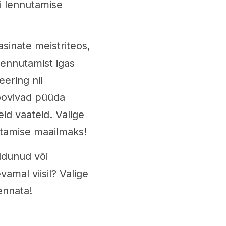
i lennutamise
sinate meistriteos,
lennutamist igas
ering nii
soovivad püüda
id vaateid. Valige
utamise maailmaks!
ldunud või
mal viisil? Valige
ennata!