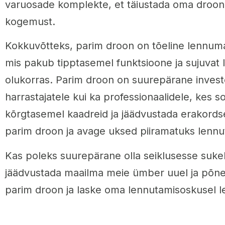
varuosade komplekte, et täiustada oma droon
kogemust.
Kokkuvõtteks, parim droon on tõeline lennuma
mis pakub tipptasemel funktsioone ja sujuvat 
olukorras. Parim droon on suurepärane investe
harrastajatele kui ka professionaalidele, kes 
kõrgtasemel kaadreid ja jäädvustada erakordse
parim droon ja avage uksed piiramatuks lenn
Kas poleks suurepärane olla seiklusesse suke
jäädvustada maailma meie ümber uuel ja põneva
parim droon ja laske oma lennutamisoskusel l