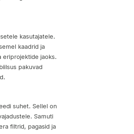
setele kasutajatele.
asemel kaadrid ja
 eriprojektide jaoks.
abiilsus pakuvad
d.
edi suhet. Sellel on
vajadustele. Samuti
a filtrid, pagasid ja