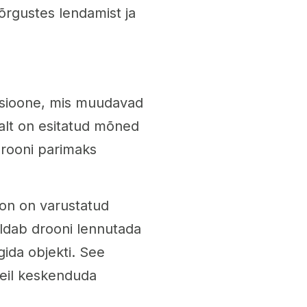
õrgustes lendamist ja
tsioone, mis muudavad
valt on esitatud mõned
drooni parimaks
oon on varustatud
aldab drooni lennutada
gida objekti. See
teil keskenduda