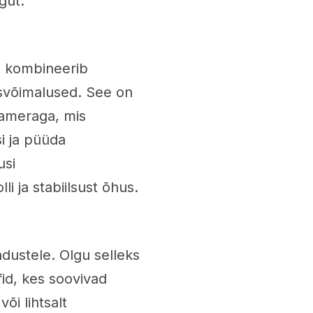
gut.
s kombineerib
isvõimalused. See on
aameraga, mis
i ja püüda
usi
i ja stabiilsust õhus.
ndustele. Olgu selleks
fid, kes soovivad
õi lihtsalt