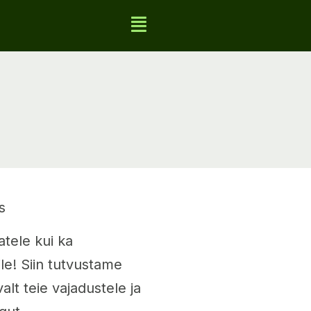
s
atele kui ka
ile! Siin tutvustame
lt teie vajadustele ja