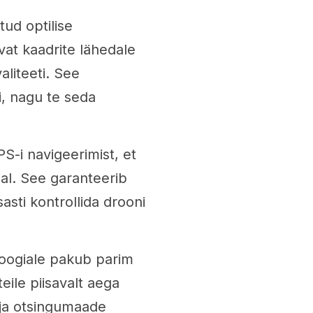
ud optilise
at kaadrite lähedale
liteeti. See
ii, nagu te seda
S-i navigeerimist, et
al. See garanteerib
asti kontrollida drooni
loogiale pakub parim
ile piisavalt aega
 ja otsingumaade