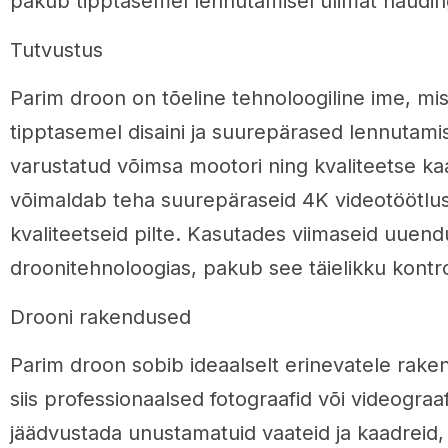
pakub tipptasemel lennutamisel ülimat naudin
Tutvustus
Parim droon on tõeline tehnoloogiline ime, mi
tipptasemel disaini ja suurepärased lennutam
varustatud võimsa mootori ning kvaliteetse k
võimaldab teha suurepäraseid 4K videotöötlus
kvaliteetseid pilte. Kasutades viimaseid uuend
droonitehnoloogias, pakub see täielikku kontroll
Drooni rakendused
Parim droon sobib ideaalselt erinevatele rake
siis professionaalsed fotograafid või videograa
jäädvustada unustamatuid vaateid ja kaadreid, v