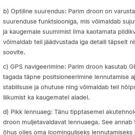
b) Optiline suurendus: Parim droon on varustat
suurenduse funktsiooniga, mis võimaldab sujuv
ja kaugemale suumimist ilma kaotamata pildikva
võimaldab teil jäädvustada iga detaili täpselt n
soovite.
c) GPS navigeerimine: Parim droon kasutab GP
tagada täpne positsioneerimine lennutamise aj
stabiilsuse ja ohutuse ning võimaldab teil hõlps
liikumist ka kaugematel aladel.
d) Pikk lennuaeg: Tänu tipptasemel akutehno
droon muljetavaldavat lennuaega. See annab te
õhus olles oma loominguliseks lennutamiseks