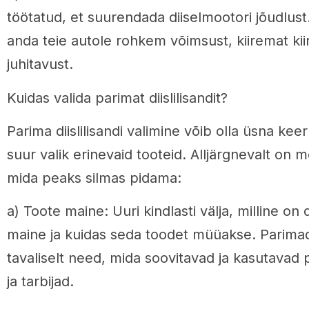
töötatud, et suurendada diiselmootori jõudlust
anda teie autole rohkem võimsust, kiiremat ki
juhitavust.
Kuidas valida parimat diislilisandit?
Parima diislilisandi valimine võib olla üsna kee
suur valik erinevaid tooteid. Alljärgnevalt on 
mida peaks silmas pidama:
a) Toote maine: Uuri kindlasti välja, milline on d
maine ja kuidas seda toodet müüakse. Parimad d
tavaliselt need, mida soovitavad ja kasutavad p
ja tarbijad.