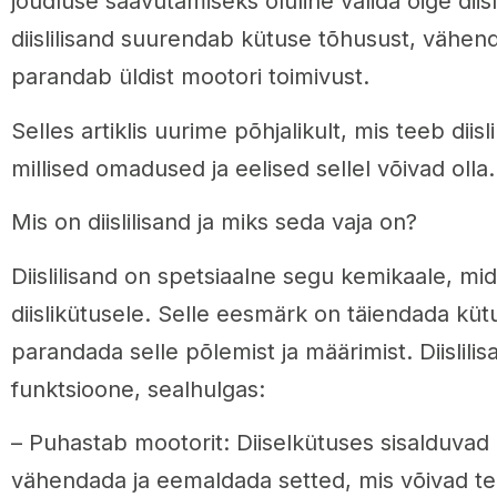
jõudluse saavutamiseks oluline valida õige diisl
diislilisand suurendab kütuse tõhusust, vähen
parandab üldist mootori toimivust.
Selles artiklis uurime põhjalikult, mis teeb diisl
millised omadused ja eelised sellel võivad olla.
Mis on diislilisand ja miks seda vaja on?
Diislilisand on spetsiaalne segu kemikaale, mid
diislikütusele. Selle eesmärk on täiendada kü
parandada selle põlemist ja määrimist. Diislilisa
funktsioone, sealhulgas:
– Puhastab mootorit: Diiselkütuses sisalduvad 
vähendada ja eemaldada setted, mis võivad te