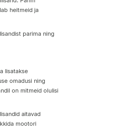
ilisand. Parim
dab heitmeid ja
ilisandist parima ning
a lisatakse
tuse omadusi ning
ndil on mitmeid olulisi
lisandid aitavad
kkida mootori