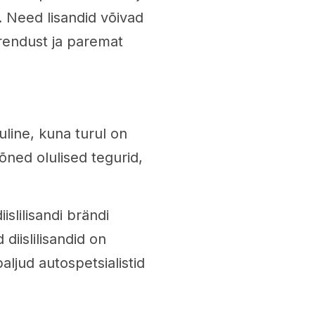
. Need lisandid võivad
irendust ja paremat
ruline, kuna turul on
mõned olulised tegurid,
iislilisandi brändi
iislilisandid on
aljud autospetsialistid