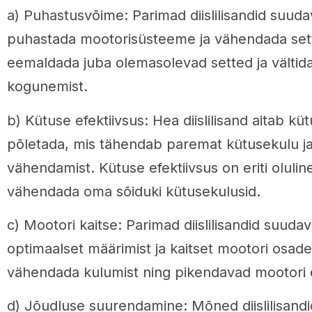
a) Puhastusvõime: Parimad diislilisandid suuda
puhastada mootorisüsteeme ja vähendada sett
eemaldada juba olemasolevad setted ja vältid
kogunemist.
b) Kütuse efektiivsus: Hea diislilisand aitab küt
põletada, mis tähendab paremat kütusekulu j
vähendamist. Kütuse efektiivsus on eriti oluline
vähendada oma sõiduki kütusekulusid.
c) Mootori kaitse: Parimad diislilisandid suud
optimaalset määrimist ja kaitset mootori osad
vähendada kulumist ning pikendavad mootori el
d) Jõudluse suurendamine: Mõned diislilisandid