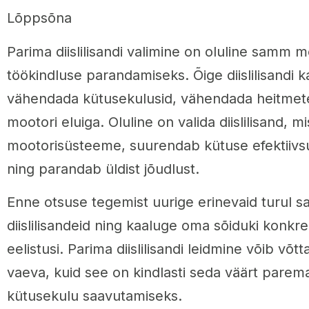
Lõppsõna
Parima diislilisandi valimine on oluline samm m
töökindluse parandamiseks. Õige diislilisandi 
vähendada kütusekulusid, vähendada heitmete
mootori eluiga. Oluline on valida diislilisand, 
mootorisüsteeme, suurendab kütuse efektiivsu
ning parandab üldist jõudlust.
Enne otsuse tegemist uurige erinevaid turul s
diislilisandeid ning kaaluge oma sõiduki konkre
eelistusi. Parima diislilisandi leidmine võib võt
vaeva, kuid see on kindlasti seda väärt parem
kütusekulu saavutamiseks.