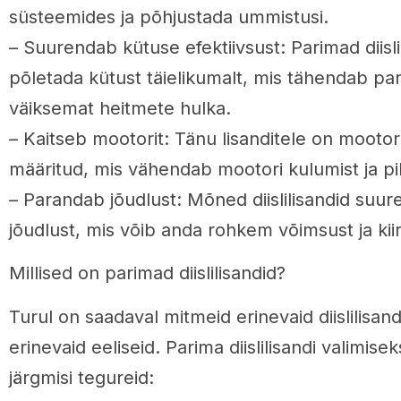
süsteemides ja põhjustada ummistusi.
– Suurendab kütuse efektiivsust: Parimad diisli
põletada kütust täielikumalt, mis tähendab pa
väiksemat heitmete hulka.
– Kaitseb mootorit: Tänu lisanditele on mootor
määritud, mis vähendab mootori kulumist ja pi
– Parandab jõudlust: Mõned diislilisandid suur
jõudlust, mis võib anda rohkem võimsust ja kii
Millised on parimad diislilisandid?
Turul on saadaval mitmeid erinevaid diislilisa
erinevaid eeliseid. Parima diislilisandi valimise
järgmisi tegureid: