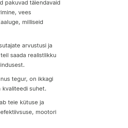
did pakuvad täiendavaid
rimine, vees
aaluge, milliseid
sutajate arvustusi ja
teil saada realistlikku
nindusest.
inus tegur, on ikkagi
a kvaliteedi suhet.
ab teie kütuse ja
efektiivsuse, mootori