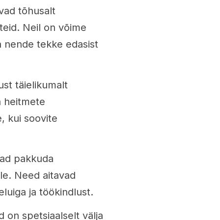
vad tõhusalt
eid. Neil on võime
a nende tekke edasist
ust täielikumalt
a heitmete
, kui soovite
avad pakkuda
ele. Need aitavad
uiga ja töökindlust.
 on spetsiaalselt välja