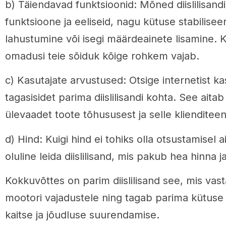
b) Täiendavad funktsioonid: Mõned diislilisan
funktsioone ja eeliseid, nagu kütuse stabilisee
lahustumine või isegi määrdeainete lisamine. K
omadusi teie sõiduk kõige rohkem vajab.
c) Kasutajate arvustused: Otsige internetist ka
tagasisidet parima diislilisandi kohta. See aitab 
ülevaadet toote tõhususest ja selle klienditee
d) Hind: Kuigi hind ei tohiks olla otsustamisel a
oluline leida diislilisand, mis pakub hea hinna j
Kokkuvõttes on parim diislilisand see, mis vast
mootori vajadustele ning tagab parima kütuse 
kaitse ja jõudluse suurendamise.