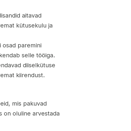
lisandid aitavad
remat kütusekulu ja
i osad paremini
kendab selle tööiga.
endavad diiselkütuse
remat kiirendust.
ndeid, mis pakuvad
ks on oluline arvestada