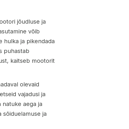
ootori jõudluse ja
kasutamine võib
 hulka ja pikendada
mis puhastab
st, kaitseb mootorit
aadaval olevaid
etseid vajadusi ja
ta natuke aega ja
a sõiduelamuse ja