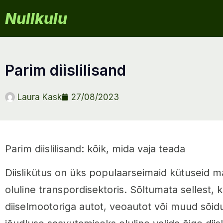
Nullkulu
parim diislilisand
Laura Kask
27/08/2023
Parim diislilisand: kõik, mida vaja teada
Diislikütus on üks populaarseimaid kütuseid ma
oluline transpordisektoris. Sõltumata sellest, 
diiselmootoriga autot, veoautot või muud sõid