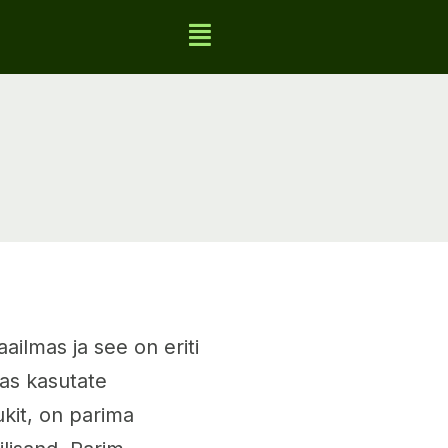
ailmas ja see on eriti
kas kasutate
ukit, on parima