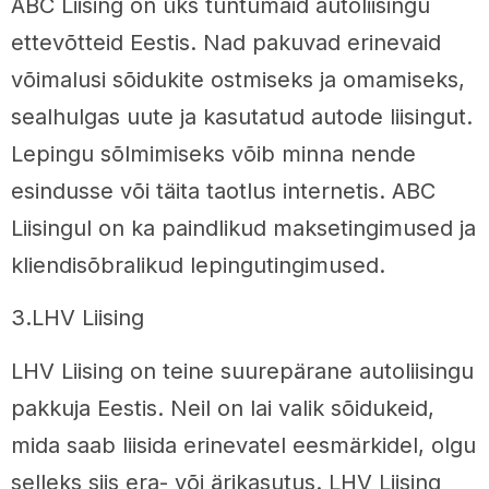
ABC Liising on üks tuntumaid autoliisingu
ettevõtteid Eestis. Nad pakuvad erinevaid
võimalusi sõidukite ostmiseks ja omamiseks,
sealhulgas uute ja kasutatud autode liisingut.
Lepingu sõlmimiseks võib minna nende
esindusse või täita taotlus internetis. ABC
Liisingul on ka paindlikud maksetingimused ja
kliendisõbralikud lepingutingimused.
3.LHV Liising
LHV Liising on teine suurepärane autoliisingu
pakkuja Eestis. Neil on lai valik sõidukeid,
mida saab liisida erinevatel eesmärkidel, olgu
selleks siis era- või ärikasutus. LHV Liising