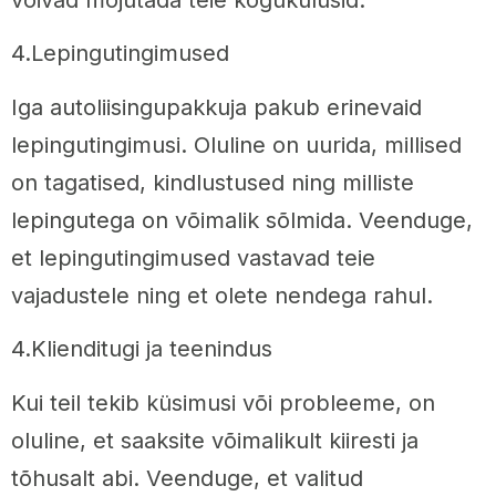
võivad mõjutada teie kogukulusid.
4.Lepingutingimused
Iga autoliisingupakkuja pakub erinevaid
lepingutingimusi. Oluline on uurida, millised
on tagatised, kindlustused ning milliste
lepingutega on võimalik sõlmida. Veenduge,
et lepingutingimused vastavad teie
vajadustele ning et olete nendega rahul.
4.Klienditugi ja teenindus
Kui teil tekib küsimusi või probleeme, on
oluline, et saaksite võimalikult kiiresti ja
tõhusalt abi. Veenduge, et valitud