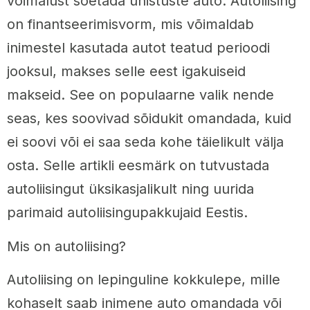
võimalust soetada unistuste auto. Autoliising
on finantseerimisvorm, mis võimaldab
inimestel kasutada autot teatud perioodi
jooksul, makses selle eest igakuiseid
makseid. See on populaarne valik nende
seas, kes soovivad sõidukit omandada, kuid
ei soovi või ei saa seda kohe täielikult välja
osta. Selle artikli eesmärk on tutvustada
autoliisingut üksikasjalikult ning uurida
parimaid autoliisingupakkujaid Eestis.
Mis on autoliising?
Autoliising on lepinguline kokkulepe, mille
kohaselt saab inimene auto omandada või