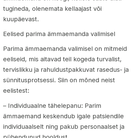
tugineda, olenemata kellaajast või
kuupäevast.
Eelised parima ämmaemanda valimisel
Parima ämmaemanda valimisel on mitmeid
eeliseid, mis aitavad teil kogeda turvalist,
tervislikku ja rahuldustpakkuvat rasedus- ja
sünnitusprotsessi. Siin on mõned neist
eelistest:
– Individuaalne tähelepanu: Parim
ämmaemand keskendub igale patsiendile
individuaalselt ning pakub personaalset ja
pühendunud hooldust.