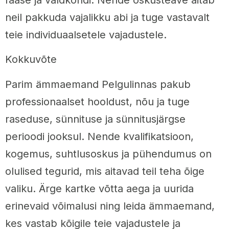
faase ja valdkondi. Nende oskusteave aitab
neil pakkuda vajalikku abi ja tuge vastavalt
teie individuaalsetele vajadustele.
Kokkuvõte
Parim ämmaemand Pelgulinnas pakub
professionaalset hooldust, nõu ja tuge
raseduse, sünnituse ja sünnitusjärgse
perioodi jooksul. Nende kvalifikatsioon,
kogemus, suhtlusoskus ja pühendumus on
olulised tegurid, mis aitavad teil teha õige
valiku. Ärge kartke võtta aega ja uurida
erinevaid võimalusi ning leida ämmaemand,
kes vastab kõigile teie vajadustele ja