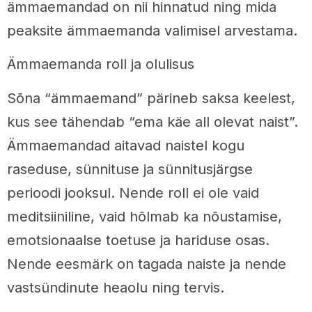
ämmaemandad on nii hinnatud ning mida
peaksite ämmaemanda valimisel arvestama.
Ämmaemanda roll ja olulisus
Sõna “ämmaemand” pärineb saksa keelest,
kus see tähendab “ema käe all olevat naist”.
Ämmaemandad aitavad naistel kogu
raseduse, sünnituse ja sünnitusjärgse
perioodi jooksul. Nende roll ei ole vaid
meditsiiniline, vaid hõlmab ka nõustamise,
emotsionaalse toetuse ja hariduse osas.
Nende eesmärk on tagada naiste ja nende
vastsündinute heaolu ning tervis.