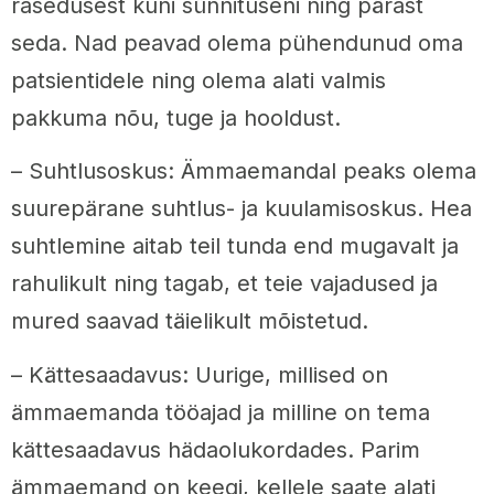
rasedusest kuni sünnituseni ning pärast
seda. Nad peavad olema pühendunud oma
patsientidele ning olema alati valmis
pakkuma nõu, tuge ja hooldust.
– Suhtlusoskus: Ämmaemandal peaks olema
suurepärane suhtlus- ja kuulamisoskus. Hea
suhtlemine aitab teil tunda end mugavalt ja
rahulikult ning tagab, et teie vajadused ja
mured saavad täielikult mõistetud.
– Kättesaadavus: Uurige, millised on
ämmaemanda tööajad ja milline on tema
kättesaadavus hädaolukordades. Parim
ämmaemand on keegi, kellele saate alati