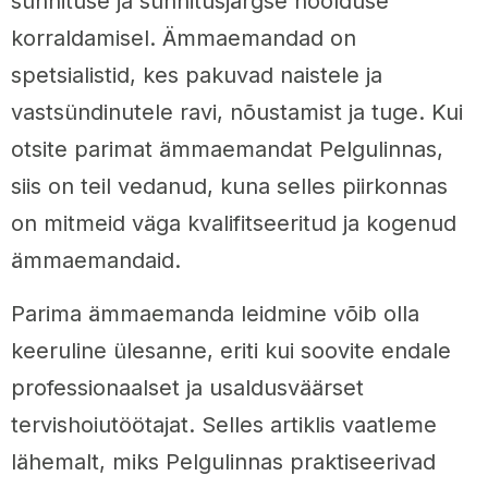
sünnituse ja sünnitusjärgse hoolduse
korraldamisel. Ämmaemandad on
spetsialistid, kes pakuvad naistele ja
vastsündinutele ravi, nõustamist ja tuge. Kui
otsite parimat ämmaemandat Pelgulinnas,
siis on teil vedanud, kuna selles piirkonnas
on mitmeid väga kvalifitseeritud ja kogenud
ämmaemandaid.
Parima ämmaemanda leidmine võib olla
keeruline ülesanne, eriti kui soovite endale
professionaalset ja usaldusväärset
tervishoiutöötajat. Selles artiklis vaatleme
lähemalt, miks Pelgulinnas praktiseerivad