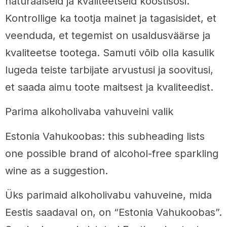
naturaalseid ja kvaliteetseid koostisosi.
Kontrollige ka tootja mainet ja tagasisidet, et
veenduda, et tegemist on usaldusväärse ja
kvaliteetse tootega. Samuti võib olla kasulik
lugeda teiste tarbijate arvustusi ja soovitusi,
et saada aimu toote maitsest ja kvaliteedist.
Parima alkoholivaba vahuveini valik
Estonia Vahukoobas: this subheading lists
one possible brand of alcohol-free sparkling
wine as a suggestion.
Üks parimaid alkoholivabu vahuveine, mida
Eestis saadaval on, on “Estonia Vahukoobas”.