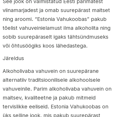
See jook on valmistatud Eesti parimatest
viinamarjadest ja omab suurepärast maitset
ning aroomi. “Estonia Vahukoobas” pakub
tõelist vahuveinielamust ilma alkoholita ning
sobib suurepäraselt igaks tähtsündmuseks
või õhtusöögiks koos lähedastega.
Järeldus
Alkoholivaba vahuvein on suurepärane
alternatiiv traditsioonilisele alkohoolsele
vahuveinile. Parim alkoholivaba vahuvein on
maitsev, kvaliteetne ja pakub mitmeid
tervislikke eeliseid. Estonia Vahukoobas on
üks selline jook, mis pakub suurepärast