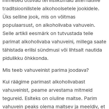
inimesed otsivad tervislikumaid alternatiive
traditsioonilistele alkohoolsetele jookidele.
Üks selline jook, mis on võitmas
populaarsust, on alkoholivaba vahuvein.
Selle artikli eesmärk on tutvustada teile
parimat alkoholivaba vahuveini, millega saate
tähistada erilisi sündmusi või lihtsalt nautida
pidulikku õhkkonda.
Mis teeb vahuveinist parima joodava?
Kui räägime parimast alkoholivabast
vahuveinist, peame arvestama mitmeid
tegureid. Esiteks on oluline maitse. Parim
vahuvein peaks olema maitsev ja meeldiv, et