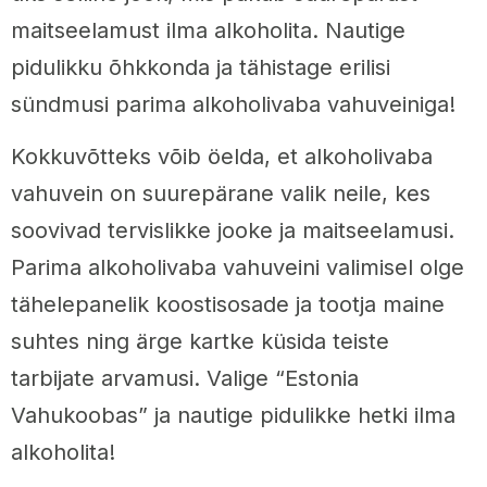
maitseelamust ilma alkoholita. Nautige
pidulikku õhkkonda ja tähistage erilisi
sündmusi parima alkoholivaba vahuveiniga!
Kokkuvõtteks võib öelda, et alkoholivaba
vahuvein on suurepärane valik neile, kes
soovivad tervislikke jooke ja maitseelamusi.
Parima alkoholivaba vahuveini valimisel olge
tähelepanelik koostisosade ja tootja maine
suhtes ning ärge kartke küsida teiste
tarbijate arvamusi. Valige “Estonia
Vahukoobas” ja nautige pidulikke hetki ilma
alkoholita!