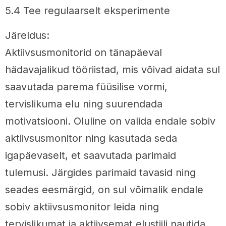
5.4 Tee regulaarselt eksperimente
Järeldus:
Aktiivsusmonitorid on tänapäeval
hädavajalikud tööriistad, mis võivad aidata sul
saavutada parema füüsilise vormi,
tervislikuma elu ning suurendada
motivatsiooni. Oluline on valida endale sobiv
aktiivsusmonitor ning kasutada seda
igapäevaselt, et saavutada parimaid
tulemusi. Järgides parimaid tavasid ning
seades eesmärgid, on sul võimalik endale
sobiv aktiivsusmonitor leida ning
tervislikumat ja aktiivsemat elustiili nautida.