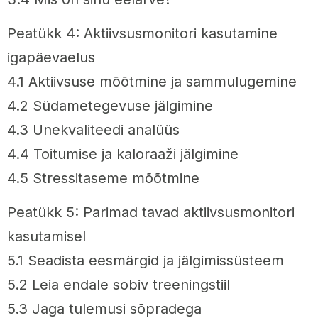
Peatükk 4: Aktiivsusmonitori kasutamine
igapäevaelus
4.1 Aktiivsuse mõõtmine ja sammulugemine
4.2 Südametegevuse jälgimine
4.3 Unekvaliteedi analüüs
4.4 Toitumise ja kaloraaži jälgimine
4.5 Stressitaseme mõõtmine
Peatükk 5: Parimad tavad aktiivsusmonitori
kasutamisel
5.1 Seadista eesmärgid ja jälgimissüsteem
5.2 Leia endale sobiv treeningstiil
5.3 Jaga tulemusi sõpradega