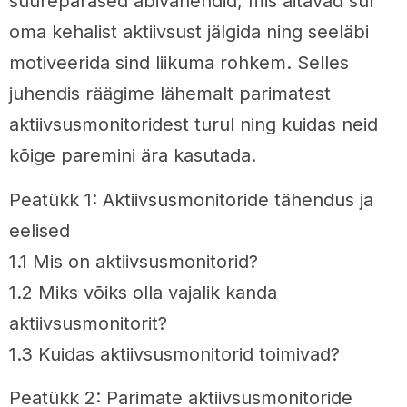
suurepärased abivahendid, mis aitavad sul
oma kehalist aktiivsust jälgida ning seeläbi
motiveerida sind liikuma rohkem. Selles
juhendis räägime lähemalt parimatest
aktiivsusmonitoridest turul ning kuidas neid
kõige paremini ära kasutada.
Peatükk 1: Aktiivsusmonitoride tähendus ja
eelised
1.1 Mis on aktiivsusmonitorid?
1.2 Miks võiks olla vajalik kanda
aktiivsusmonitorit?
1.3 Kuidas aktiivsusmonitorid toimivad?
Peatükk 2: Parimate aktiivsusmonitoride