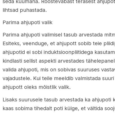
seda kuumana. Roostevabast terasest ahjupoti
lihtsad puhastada.
Parima ahjupoti valik
Parima ahjupoti valimisel tasub arvestada mit
Esiteks, veenduge, et ahjupott sobib teie plii
ahjupotid ei sobi induktsioonpliitidega kasuta
kindlasti sellist aspekti arvestades tähelepanel
valida ahjupoti, mis on sobivas suuruses vasta
vajadustele. Kui teile meeldib valmistada suuri 
ahjupott oleks mõistlik valik.
Lisaks suurusele tasub arvestada ka ahjupoti k
kaas sobima tihedalt poti külge, et vältida so