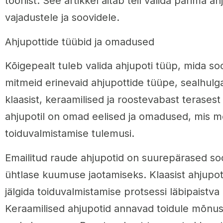
tööriist. See artikkel aitab teil valida parima a
vajadustele ja soovidele.
Ahjupottide tüübid ja omadused
Kõigepealt tuleb valida ahjupoti tüüp, mida so
mitmeid erinevaid ahjupottide tüüpe, sealhulga
klaasist, keraamilised ja roostevabast terasest 
ahjupotil on omad eelised ja omadused, mis m
toiduvalmistamise tulemusi.
Emailitud raude ahjupotid on suurepärased sooj
ühtlase kuumuse jaotamiseks. Klaasist ahjupot
jälgida toiduvalmistamise protsessi läbipaistv
Keraamilised ahjupotid annavad toidule mõnus