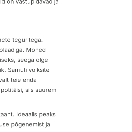
d on vastupidavad ja
mete teguritega.
diplaadiga. Mõned
miseks, seega olge
ik. Samuti võiksite
valt teie enda
potitäisi, siis suurem
aant. Ideaalis peaks
ojuse põgenemist ja