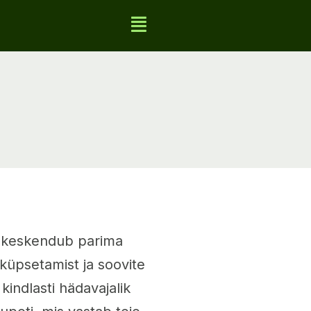
is keskendub parima
küpsetamist ja soovite
kindlasti hädavajalik