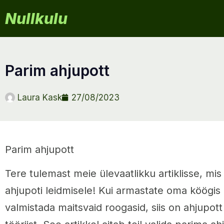
Nullkulu
parim ahjupott
Laura Kask
27/08/2023
Parim ahjupott
Tere tulemast meie ülevaatlikku artiklisse, m
ahjupoti leidmisele! Kui armastate oma köögis 
valmistada maitsvaid roogasid, siis on ahjupott 