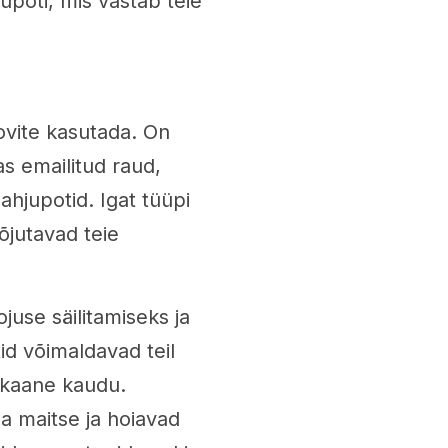
hjupoti, mis vastab teie
ovite kasutada. On
s emailitud raud,
ahjupotid. Igat tüüpi
õjutavad teie
use säilitamiseks ja
id võimaldavad teil
a kaane kaudu.
a maitse ja hoiavad