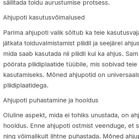
säilitada toidu aurustumise protsess.
Ahjupoti kasutusvõimalused
Parima ahjupoti valik sõltub ka teie kasutusvaj
jätkata toiduvalmistamist pliidil ja seejärel ahjus
mida saab kasutada nii pliidil kui ka ahjus. Sa
pöörata pliidiplaatide tüübile, mis sobivad teie
kasutamiseks. Mõned ahjupotid on universaalsed
pliidiplaatidega.
Ahjupoti puhastamine ja hooldus
Oluline aspekt, mida ei tohiks unustada, on ah
hooldus. Enne ahjupoti ostmist veenduge, et s
ning võimalikult lihtne puhastada. Mõned ahjup