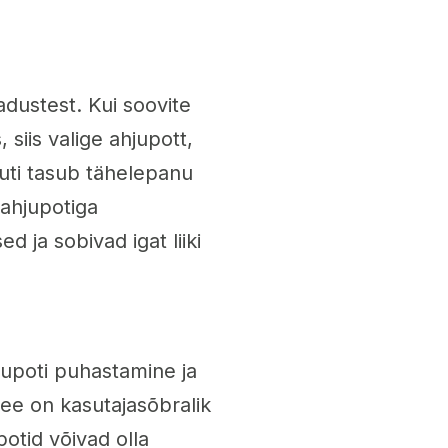
adustest. Kui soovite
, siis valige ahjupott,
muti tasub tähelepanu
 ahjupotiga
 ja sobivad igat liiki
jupoti puhastamine ja
ee on kasutajasõbralik
otid võivad olla