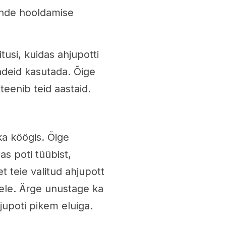
nde hooldamise
usi, kuidas ahjupotti
ndeid kasutada. Õige
teenib teid aastaid.
ka köögis. Õige
as poti tüübist,
 teie valitud ahjupott
stele. Ärge unustage ka
jupoti pikem eluiga.