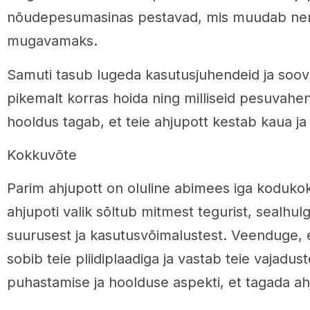
nõudepesumasinas pestavad, mis muudab ne
mugavamaks.
Samuti tasub lugeda kasutusjuhendeid ja soovit
pikemalt korras hoida ning milliseid pesuvahe
hooldus tagab, et teie ahjupott kestab kaua ja 
Kokkuvõte
Parim ahjupott on oluline abimees iga koduko
ahjupoti valik sõltub mitmest tegurist, sealhulg
suurusest ja kasutusvõimalustest. Veenduge, et
sobib teie pliidiplaadiga ja vastab teie vajadu
puhastamise ja hoolduse aspekti, et tagada ah