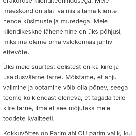
erakordse klienditeenindusega. Meie
meeskond on alati valmis aitama kliente
nende küsimuste ja muredega. Meie
kliendikeskne lähenemine on üks põhjusi,
miks me oleme oma valdkonnas juhtiv
ettevõte.
Üks meie suurtest eelistest on ka kiire ja
usaldusväärne tarne. Mõistame, et ahju
valimine ja ootamine võib olla põnev, seega
teeme kõik endast oleneva, et tagada teile
kiire tarne, ilma et see mõjutaks meie
toodete kvaliteeti.
Kokkuvõttes on Parim ahi OÜ parim valik, kui