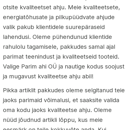
otsite kvaliteetset ahju. Meie kvaliteetsete,
energiatõhusate ja pilkupüüdvate ahjude
valik pakub klientidele suurepäraseid
lahendusi. Oleme pühendunud klientide
rahulolu tagamisele, pakkudes samal ajal
parimat teenindust ja kvaliteetseid tooteid.
Valige Parim ahi OÜ ja nautige kodus soojust
ja mugavust kvaliteetse ahju abil!
Pikka artiklit pakkudes oleme selgitanud teie
jaoks parimaid võimalusi, et saaksite valida
oma kodu jaoks kvaliteetse ahju. Oleme
nüüd jõudnud artikli lõppu, kus meie
eesmärk on teile kokkuvõte anda. Kui