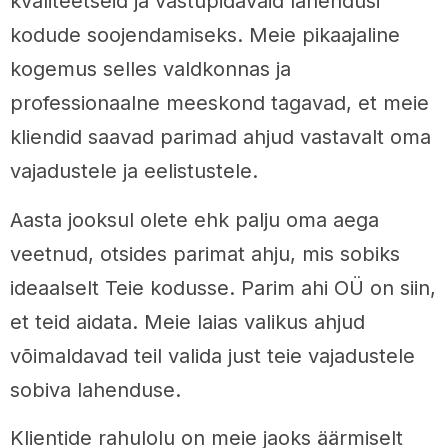
kvaliteetseid ja vastupidavaid lahendusi
kodude soojendamiseks. Meie pikaajaline
kogemus selles valdkonnas ja
professionaalne meeskond tagavad, et meie
kliendid saavad parimad ahjud vastavalt oma
vajadustele ja eelistustele.
Aasta jooksul olete ehk palju oma aega
veetnud, otsides parimat ahju, mis sobiks
ideaalselt Teie kodusse. Parim ahi OÜ on siin,
et teid aidata. Meie laias valikus ahjud
võimaldavad teil valida just teie vajadustele
sobiva lahenduse.
Klientide rahulolu on meie jaoks äärmiselt