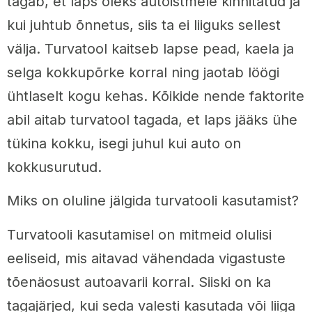
tagab, et laps oleks autoistmele kinnitatud ja
kui juhtub õnnetus, siis ta ei liiguks sellest
välja. Turvatool kaitseb lapse pead, kaela ja
selga kokkupõrke korral ning jaotab löögi
ühtlaselt kogu kehas. Kõikide nende faktorite
abil aitab turvatool tagada, et laps jääks ühe
tükina kokku, isegi juhul kui auto on
kokkusurutud.
Miks on oluline jälgida turvatooli kasutamist?
Turvatooli kasutamisel on mitmeid olulisi
eeliseid, mis aitavad vähendada vigastuste
tõenäosust autoavarii korral. Siiski on ka
tagajärjed, kui seda valesti kasutada või liiga