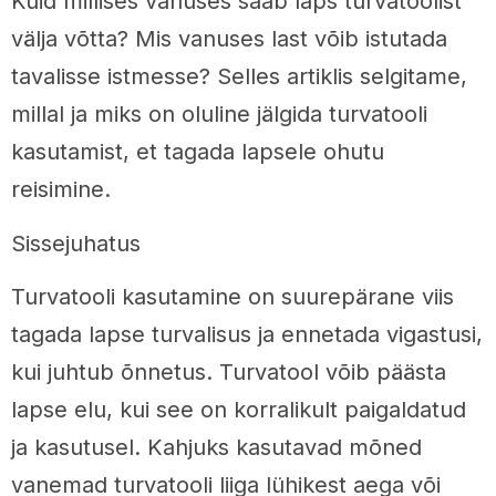
Kuid millises vanuses saab laps turvatoolist
välja võtta? Mis vanuses last võib istutada
tavalisse istmesse? Selles artiklis selgitame,
millal ja miks on oluline jälgida turvatooli
kasutamist, et tagada lapsele ohutu
reisimine.
Sissejuhatus
Turvatooli kasutamine on suurepärane viis
tagada lapse turvalisus ja ennetada vigastusi,
kui juhtub õnnetus. Turvatool võib päästa
lapse elu, kui see on korralikult paigaldatud
ja kasutusel. Kahjuks kasutavad mõned
vanemad turvatooli liiga lühikest aega või