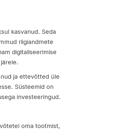
ksul kasvanud. Seda
sammud riigiandmete
am digitaliseerimise
järele.
nud ja ettevõtted üle
esse. Süsteemid on
uvusega investeeringud.
evõtetel oma tootmist,