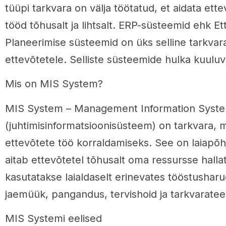
tüüpi tarkvara on välja töötatud, et aidata ett
tööd tõhusalt ja lihtsalt. ERP-süsteemid ehk Et
Planeerimise süsteemid on üks selline tarkvar
ettevõtetele. Selliste süsteemide hulka kuul
Mis on MIS System?
MIS System – Management Information Syst
(juhtimisinformatsioonisüsteem) on tarkvara, 
ettevõtete töö korraldamiseks. See on laiapõhj
aitab ettevõtetel tõhusalt oma ressursse hall
kasutatakse laialdaselt erinevates tööstushar
jaemüük, pangandus, tervishoid ja tarkvarate
MIS Systemi eelised