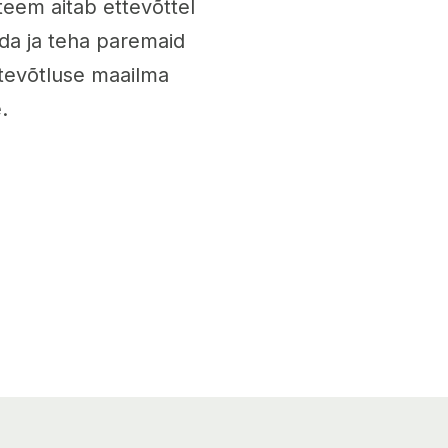
teem aitab ettevõttel
da ja teha paremaid
tevõtluse maailma
.