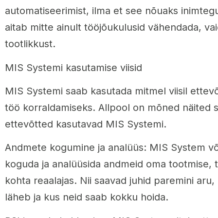
automatiseerimist, ilma et see nõuaks inimteg
aitab mitte ainult tööjõukulusid vähendada, vai
tootlikkust.
MIS Systemi kasutamise viisid
MIS Systemi saab kasutada mitmel viisil ette
töö korraldamiseks. Allpool on mõned näited s
ettevõtted kasutavad MIS Systemi.
Andmete kogumine ja analüüs: MIS System võ
koguda ja analüüsida andmeid oma tootmise, t
kohta reaalajas. Nii saavad juhid paremini aru,
läheb ja kus neid saab kokku hoida.