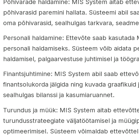
Põhivarade haldamine: MIS System aitab ette
põhivarasid paremini hallata. Süsteemi abil saa
oma põhivarasid, sealhulgas tarkvara, seadmeid
Personali haldamine: Ettevõte saab kasutada
personali haldamiseks. Süsteem võib aidata p
haldamisel, palgaarvestuse juhtimisel ja töögra
Finantsjuhtimine: MIS System abil saab ettev
finantsolukorda jälgida ning kuvada graafikuid 
sealhulgas bilanssi ja kasumiaruannet.
Turundus ja müük: MIS System aitab ettevõtt
turundusstrateegiate väljatöötamisel ja müügi
optimeerimisel. Süsteem võimaldab ettevõttel