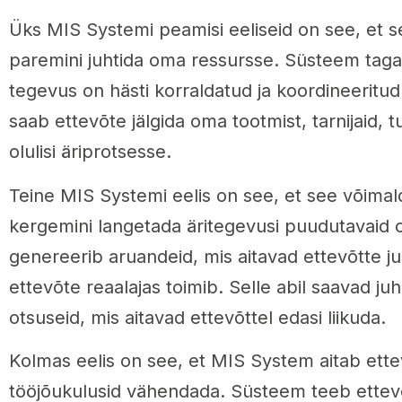
Üks MIS Systemi peamisi eeliseid on see, et s
paremini juhtida oma ressursse. Süsteem taga
tegevus on hästi korraldatud ja koordineeritud
saab ettevõte jälgida oma tootmist, tarnijaid, tu
olulisi äriprotsesse.
Teine MIS Systemi eelis on see, et see võimald
kergemini langetada äritegevusi puudutavaid 
genereerib aruandeid, mis aitavad ettevõtte ju
ettevõte reaalajas toimib. Selle abil saavad ju
otsuseid, mis aitavad ettevõttel edasi liikuda.
Kolmas eelis on see, et MIS System aitab ett
tööjõukulusid vähendada. Süsteem teeb ettevõ