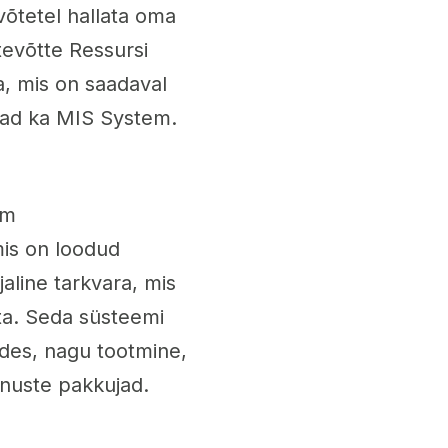
evõtetel hallata oma
tevõtte Ressursi
a, mis on saadaval
uvad ka MIS System.
em
mis on loodud
aline tarkvara, mis
ata. Seda süsteemi
udes, nagu tootmine,
enuste pakkujad.