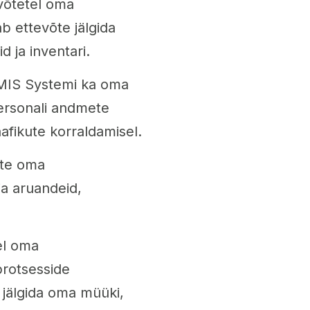
võtetel oma
b ettevõte jälgida
 ja inventari.
 MIS Systemi ka oma
ersonali andmete
afikute korraldamisel.
õte oma
ja aruandeid,
el oma
protsesside
 jälgida oma müüki,