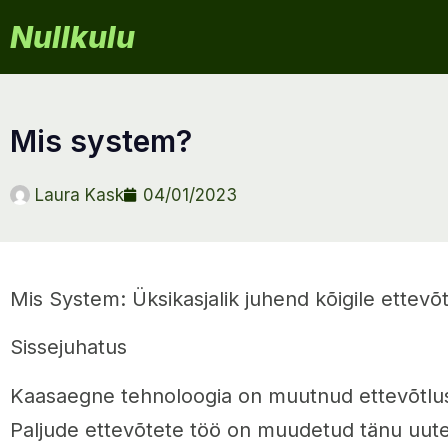
Nullkulu
mis system?
Laura Kask
04/01/2023
Mis System: Üksikasjalik juhend kõigile ettevõ
Sissejuhatus
Kaasaegne tehnoloogia on muutnud ettevõtlu
Paljude ettevõtete töö on muudetud tänu uutel