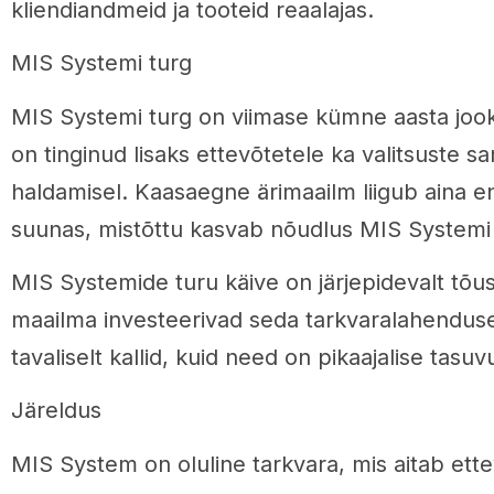
kliendiandmeid ja tooteid reaalajas.
MIS Systemi turg
MIS Systemi turg on viimase kümne aasta joo
on tinginud lisaks ettevõtetele ka valitsuste 
haldamisel. Kaasaegne ärimaailm liigub aina en
suunas, mistõttu kasvab nõudlus MIS Systemi 
MIS Systemide turu käive on järjepidevalt tõus
maailma investeerivad seda tarkvaralahendus
tavaliselt kallid, kuid need on pikaajalise tas
Järeldus
MIS System on oluline tarkvara, mis aitab ett