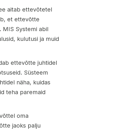
ee aitab ettevõtetel
b, et ettevõtte
. MIS Systemi abil
lusid, kulutusi ja muid
ab ettevõtte juhtidel
otsuseid. Süsteem
htidel näha, kuidas
hid teha paremaid
evõttel oma
tte jaoks palju