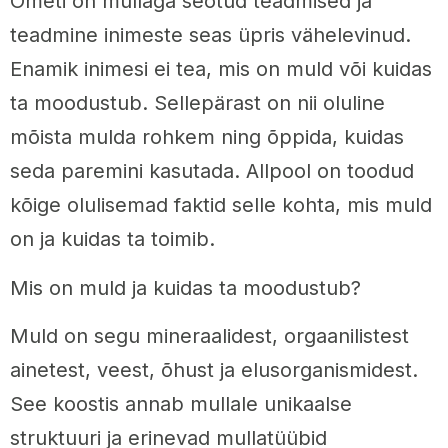
Ometi on mullaga seotud teadmised ja
teadmine inimeste seas üpris vähelevinud.
Enamik inimesi ei tea, mis on muld või kuidas
ta moodustub. Sellepärast on nii oluline
mõista mulda rohkem ning õppida, kuidas
seda paremini kasutada. Allpool on toodud
kõige olulisemad faktid selle kohta, mis muld
on ja kuidas ta toimib.
Mis on muld ja kuidas ta moodustub?
Muld on segu mineraalidest, orgaanilistest
ainetest, veest, õhust ja elusorganismidest.
See koostis annab mullale unikaalse
struktuuri ja erinevad mullatüübid