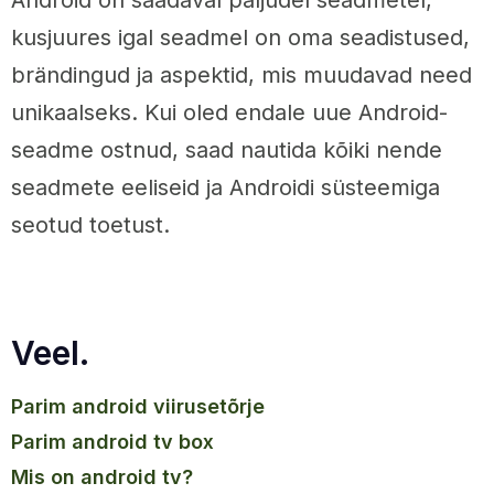
Android on saadaval paljudel seadmetel,
kusjuures igal seadmel on oma seadistused,
brändingud ja aspektid, mis muudavad need
unikaalseks. Kui oled endale uue Android-
seadme ostnud, saad nautida kõiki nende
seadmete eeliseid ja Androidi süsteemiga
seotud toetust.
Veel.
parim android viirusetõrje
parim android tv box
mis on android tv?