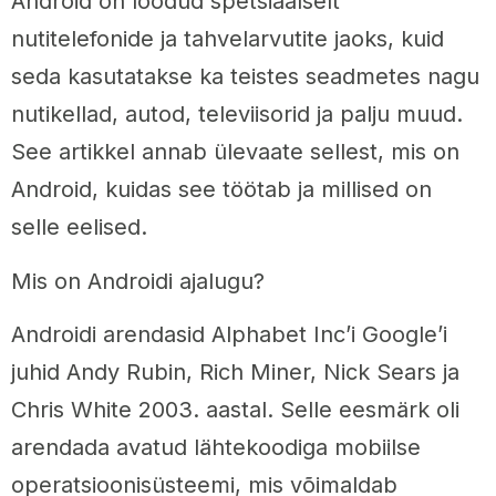
Android on loodud spetsiaalselt
nutitelefonide ja tahvelarvutite jaoks, kuid
seda kasutatakse ka teistes seadmetes nagu
nutikellad, autod, televiisorid ja palju muud.
See artikkel annab ülevaate sellest, mis on
Android, kuidas see töötab ja millised on
selle eelised.
Mis on Androidi ajalugu?
Androidi arendasid ​​Alphabet Inc’i Google’i
juhid Andy Rubin, Rich Miner, Nick Sears ja
Chris White 2003. aastal. Selle eesmärk oli
arendada avatud lähtekoodiga mobiilse
operatsioonisüsteemi, mis võimaldab