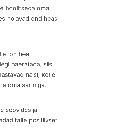
ine hoolitseda oma
kes hoiavad end heas
lel on hea
egi naeratada, siis
stavad naisi, kellel
uda oma sarmiga.
e soovides ja
adad talle positiivset