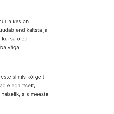
ul ja kes on
uudab end kaitsta ja
 kui sa oled
uba väga
este silmis kõrgelt
ad elegantselt,
 naiselik, siis meeste