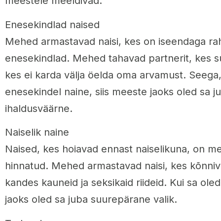
meestele meeldivad.
Enesekindlad naised
Mehed armastavad naisi, kes on iseendaga rah
enesekindlad. Mehed tahavad partnerit, kes s
kes ei karda välja öelda oma arvamust. Seega,
enesekindel naine, siis meeste jaoks oled sa j
ihaldusväärne.
Naiselik naine
Naised, kes hoiavad ennast naiselikuna, on me
hinnatud. Mehed armastavad naisi, kes kõnniv
kandes kauneid ja seksikaid riideid. Kui sa oled
jaoks oled sa juba suurepärane valik.