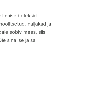
t naised oleksid
hoolitsetud, naljakad ja
ale sobiv mees, siis
le sina ise ja sa