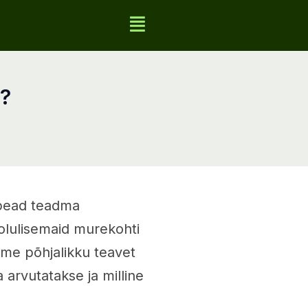
k?
 pead teadma
 olulisemaid murekohti
name põhjalikku teavet
 arvutatakse ja milline