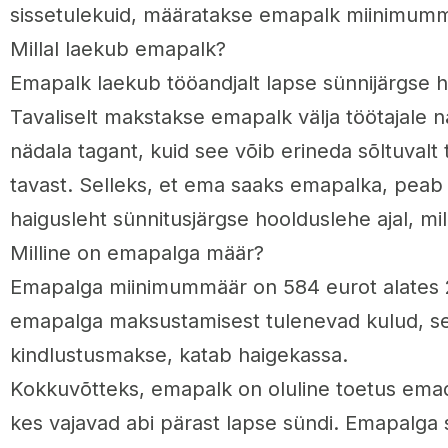
sissetulekuid, määratakse emapalk miinimummä
Millal laekub emapalk?
Emapalk laekub tööandjalt lapse sünnijärgse ha
Tavaliselt makstakse emapalk välja töötajale n
nädala tagant, kuid see võib erineda sõltuvalt 
tavast. Selleks, et ema saaks emapalka, peab 
haigusleht sünnitusjärgse hoolduslehe ajal, mi
Milline on emapalga määr?
Emapalga miinimummäär on 584 eurot alates 2
emapalga maksustamisest tulenevad kulud, se
kindlustusmakse, katab haigekassa.
Kokkuvõtteks, emapalk on oluline toetus emad
kes vajavad abi pärast lapse sündi. Emapalga 