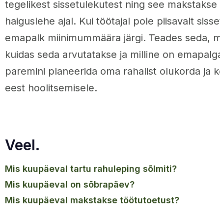
tegelikest sissetulekutest ning see makstakse
haiguslehe ajal. Kui töötajal pole piisavalt sis
emapalk miinimummäära järgi. Teades seda, mi
kuidas seda arvutatakse ja milline on emapal
paremini planeerida oma rahalist olukorda ja
eest hoolitsemisele.
Veel.
mis kuupäeval tartu rahuleping sõlmiti?
mis kuupäeval on sõbrapäev?
mis kuupäeval makstakse töötutoetust?