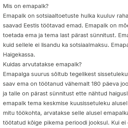
Mis on emapalk?
Emapalk on sotsiaaltoetuste hulka kuuluv raha
saavad Eestis töötavad emad. Emapalk on mõe
toetada ema ja tema last pärast sünnitust. Em
kuid sellele ei lisandu ka sotsiaalmaksu. Emap
Haigekassa.
Kuidas arvutatakse emapalk?
Emapalga suurus sõltub tegelikest sissetuleku
saav ema on töötanud vähemalt 180 päeva joo
ja talle on pärast sünnitust ette nähtud haigu
emapalk tema keskmise kuusissetuleku alusel. 
mitu töökohta, arvatakse selle alusel emapalk
töötatud kõige pikema perioodi jooksul. Kui ei o