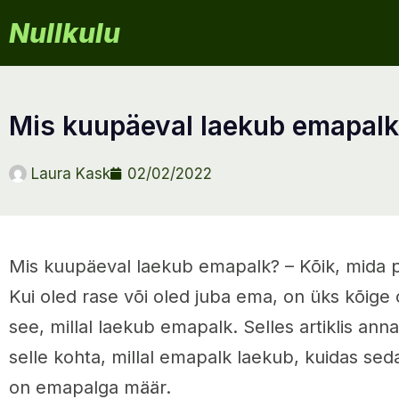
Nullkulu
mis kuupäeval laekub emapal
Laura Kask
02/02/2022
Mis kuupäeval laekub emapalk? – Kõik, mida
Kui oled rase või oled juba ema, on üks kõige
see, millal laekub emapalk. Selles artiklis an
selle kohta, millal emapalk laekub, kuidas seda
on emapalga määr.