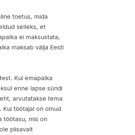
line toetus, mida
ldud selleks, et
apalka ei maksustata,
alka maksab välja Eesti
test. Kui emapalka
ksul enne lapse sündi
sleht, arvutatakse tema
Kui töötajal on olnud
a töötasu, mis on
le piisavalt