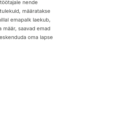
 töötajale nende
setulekuid, määratakse
llal emapalk laekub,
ga määr, saavad emad
 keskenduda oma lapse