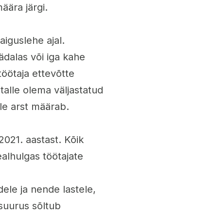
ära järgi.
iguslehe ajal.
ädalas või iga kahe
töötaja ettevõtte
talle olema väljastatud
lle arst määrab.
021. aastast. Kõik
alhulgas töötajate
ele ja nende lastele,
suurus sõltub