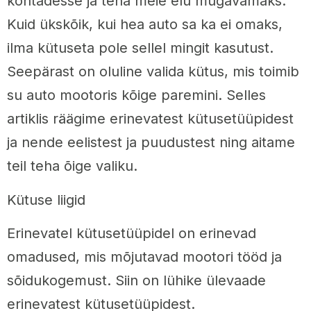
kohtadesse ja teha meie elu mugavamaks.
Kuid ükskõik, kui hea auto sa ka ei omaks,
ilma kütuseta pole sellel mingit kasutust.
Seepärast on oluline valida kütus, mis toimib
su auto mootoris kõige paremini. Selles
artiklis räägime erinevatest kütusetüüpidest
ja nende eelistest ja puudustest ning aitame
teil teha õige valiku.
Kütuse liigid
Erinevatel kütusetüüpidel on erinevad
omadused, mis mõjutavad mootori tööd ja
sõidukogemust. Siin on lühike ülevaade
erinevatest kütusetüüpidest.