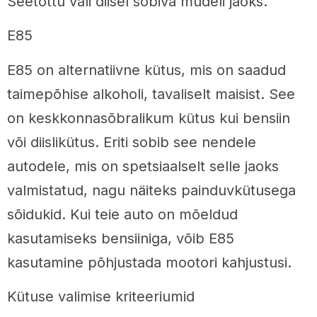
Seetõttu vali diisel sobiva mudeli jaoks.
E85
E85 on alternatiivne kütus, mis on saadud
taimepõhise alkoholi, tavaliselt maisist. See
on keskkonnasõbralikum kütus kui bensiin
või diislikütus. Eriti sobib see nendele
autodele, mis on spetsiaalselt selle jaoks
valmistatud, nagu näiteks painduvkütusega
sõidukid. Kui teie auto on mõeldud
kasutamiseks bensiiniga, võib E85
kasutamine põhjustada mootori kahjustusi.
Kütuse valimise kriteeriumid