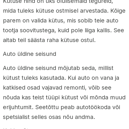
Kütuse hind on üks olulisemaid tegureid,
mida tuleks kütuse ostmisel arvestada. Kõige
parem on valida kütus, mis sobib teie auto
tootja soovitustega, kuid pole liiga kallis. See
aitab teil säästa raha kütuse ostul.
Auto üldine seisund
Auto üldine seisund mõjutab seda, millist
kütust tuleks kasutada. Kui auto on vana ja
katkised osad vajavad remonti, võib see
nõuda kas teist tüüpi kütust või mõnda muud
erijuhtumit. Seetõttu peab autotöökoda või
spetsialist selles osas nõu andma.