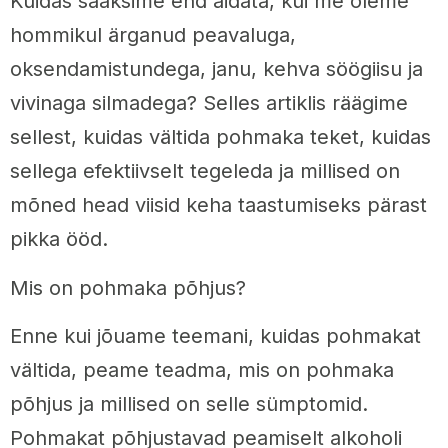
Kuidas saaksime end aidata, kui me oleme
hommikul ärganud peavaluga,
oksendamistundega, janu, kehva söögiisu ja
vivinaga silmadega? Selles artiklis räägime
sellest, kuidas vältida pohmaka teket, kuidas
sellega efektiivselt tegeleda ja millised on
mõned head viisid keha taastumiseks pärast
pikka ööd.
Mis on pohmaka põhjus?
Enne kui jõuame teemani, kuidas pohmakat
vältida, peame teadma, mis on pohmaka
põhjus ja millised on selle sümptomid.
Pohmakat põhjustavad peamiselt alkoholi