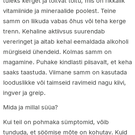
tuleks kerget ja toitvat toitu, mis on rikkalik
vitamiinide ja mineraalide poolest. Teine
samm on liikuda vabas õhus või teha kerge
trenn. Kehaline aktiivsus suurendab
vereringet ja aitab kehal eemaldada alkoholi
mürgiseid ühendeid. Kolmas samm on
magamine. Puhake kindlasti piisavalt, et keha
saaks taastuda. Viimane samm on kasutada
looduslikke või taimseid ravimeid nagu kiivi,
ingver ja greip.
Mida ja millal süüa?
Kui teil on pohmaka sümptomid, võib
tunduda, et söömise mõte on kohutav. Kuid