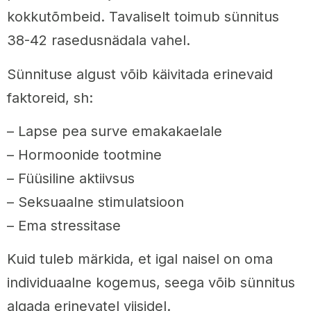
kokkutõmbeid. Tavaliselt toimub sünnitus
38-42 rasedusnädala vahel.
Sünnituse algust võib käivitada erinevaid
faktoreid, sh:
– Lapse pea surve emakakaelale
– Hormoonide tootmine
– Füüsiline aktiivsus
– Seksuaalne stimulatsioon
– Ema stressitase
Kuid tuleb märkida, et igal naisel on oma
individuaalne kogemus, seega võib sünnitus
algada erinevatel viisidel.