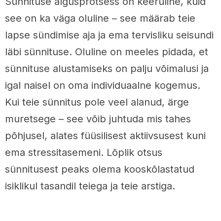
Sünnituse algusprotsess on keeruline, kuid
see on ka väga oluline – see määrab teie
lapse sündimise aja ja ema tervisliku seisundi
läbi sünnituse. Oluline on meeles pidada, et
sünnituse alustamiseks on palju võimalusi ja
igal naisel on oma individuaalne kogemus.
Kui teie sünnitus pole veel alanud, ärge
muretsege – see võib juhtuda mis tahes
põhjusel, alates füüsilisest aktiivsusest kuni
ema stressitasemeni. Lõplik otsus
sünnitusest peaks olema kooskõlastatud
isiklikul tasandil teiega ja teie arstiga.