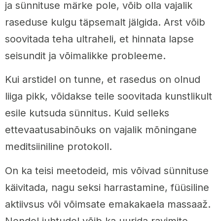
ja sünnituse märke pole, võib olla vajalik
raseduse kulgu täpsemalt jälgida. Arst võib
soovitada teha ultraheli, et hinnata lapse
seisundit ja võimalikke probleeme.
Kui arstidel on tunne, et rasedus on olnud
liiga pikk, võidakse teile soovitada kunstlikult
esile kutsuda sünnitus. Kuid selleks
ettevaatusabinõuks on vajalik mõningane
meditsiiniline protokoll.
On ka teisi meetodeid, mis võivad sünnituse
käivitada, nagu seksi harrastamine, füüsiline
aktiivsus või võimsate emakakaela massaaž.
Nendel juhtudel võib ka uurida ravimite