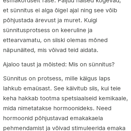
esmakordselt rase. Paljud naised kogevad,
et sünnitus ei alga õigel ajal ning see võib
põhjustada ärevust ja muret. Kuigi
sünnitusprotsess on keeruline ja
ettearvamatu, on siiski olemas mõned
näpunäited, mis võivad teid aidata.
Ajaloo taust ja mõisted: Mis on sünnitus?
Sünnitus on protsess, mille käigus laps
lahkub emaüsast. See käivitub siis, kui teie
keha hakkab tootma spetsiaalseid kemikaale,
mida nimetatakse hormoonideks. Need
hormoonid põhjustavad emakakaela
pehmendamist ja võivad stimuleerida emaka