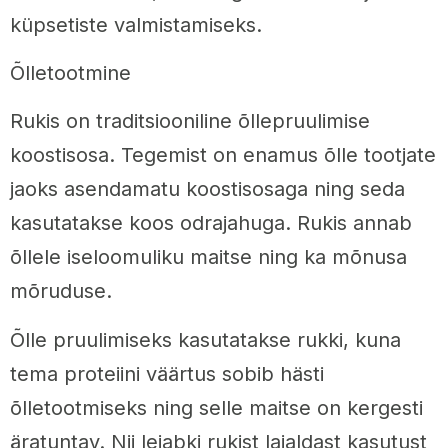
küpsetiste valmistamiseks.
Õlletootmine
Rukis on traditsiooniline õllepruulimise
koostisosa. Tegemist on enamus õlle tootjate
jaoks asendamatu koostisosaga ning seda
kasutatakse koos odrajahuga. Rukis annab
õllele iseloomuliku maitse ning ka mõnusa
mõruduse.
Õlle pruulimiseks kasutatakse rukki, kuna
tema proteiini väärtus sobib hästi
õlletootmiseks ning selle maitse on kergesti
äratuntav. Nii leiabki rukist laialdast kasutust