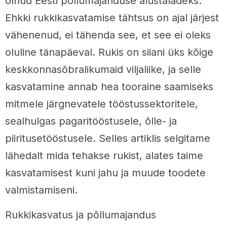
olnud Eesti põllumajanduse alustaladeks.
Ehkki rukkikasvatamise tähtsus on ajal järjest
vähenenud, ei tähenda see, et see ei oleks
oluline tänapäeval. Rukis on siiani üks kõige
keskkonnasõbralikumaid viljaliike, ja selle
kasvatamine annab hea tooraine saamiseks
mitmele järgnevatele tööstussektoritele,
sealhulgas pagaritööstusele, õlle- ja
piiritusetööstusele. Selles artiklis selgitame
lähedalt mida tehakse rukist, alates taime
kasvatamisest kuni jahu ja muude toodete
valmistamiseni.
Rukkikasvatus ja põllumajandus