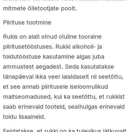
mitmete õlletootjate poolt.
Piirituse tootmine
Rukis on alati olnud oluline tooraine
piiritusetööstuses. Rukki alkoholi- ja
toidutööstuse kasutamine algas juba
ammustest aegadest. Seda kasutatakse
tänapäeval ikka veel laialdaselt nii seetõttu,
et see annab piiritusele iseloomulikud
maitseomadused, kui ka seetõttu, et rukkist
saab erinevaid tooteid, sealhulgas erinevaid
toidu lisaaineid.
Eeldatakse, et rukki on ka tulevikus jätkuvalt