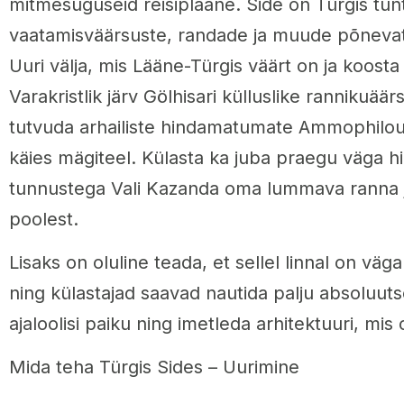
mitmesuguseid reisiplaane. Side on Türgis tun
vaatamisväärsuste, randade ja muude põnevat
Uuri välja, mis Lääne-Türgis väärt on ja koost
Varakristlik järv Gölhisari külluslike rannikuä
tutvuda arhailiste hindamatumate Ammophilous
käies mägiteel. Külasta ka juba praegu väga 
tunnustega Vali Kazanda oma lummava ranna ja
poolest.
Lisaks on oluline teada, et sellel linnal on väga
ning külastajad saavad nautida palju absoluuts
ajaloolisi paiku ning imetleda arhitektuuri, mis 
Mida teha Türgis Sides – Uurimine