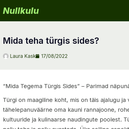
Nullkulu
mida teha türgis sides?
Laura Kask
17/08/2022
“Mida Tegema Türgis Sides” – Parimad näpunä
Türgi on maagiline koht, mis on täis ajalugu ja 
tähelepanuväärne oma kauni rannajoone, rohe
kultuuride ja kulinaarse naudingute poolest. Tü