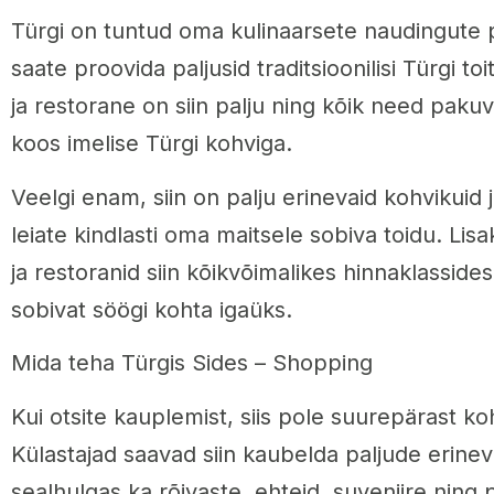
Türgi on tuntud oma kulinaarsete naudingute p
saate proovida paljusid traditsioonilisi Türgi to
ja restorane on siin palju ning kõik need pakuv
koos imelise Türgi kohviga.
Veelgi enam, siin on palju erinevaid kohvikuid 
leiate kindlasti oma maitsele sobiva toidu. Lis
ja restoranid siin kõikvõimalikes hinnaklassides
sobivat söögi kohta igaüks.
Mida teha Türgis Sides – Shopping
Kui otsite kauplemist, siis pole suurepärast koh
Külastajad saavad siin kaubelda paljude erine
sealhulgas ka rõivaste, ehteid, suveniire ning