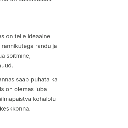
es on teile ideaalne
i rannikutega randu ja
ua sõitmine,
muud.
rannas saab puhata ka
mis on olemas juba
ilmapaistva kohalolu
e keskkonna.