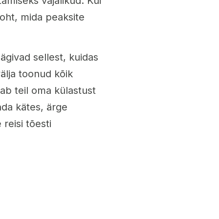
amiseks vajalikud. Kui
koht, mida peaksite
äägivad sellest, kuidas
lja toonud kõik
tab teil oma külastust
nda kätes, ärge
reisi tõesti