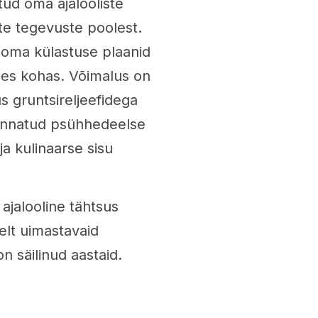
tud oma ajalooliste
e tegevuste poolest.
a oma külastuse plaanid
ärses kohas. Võimalus on
 gruntsireljeefidega
hinnatud psühhedeelse
 kulinaarse sisu
 ajalooline tähtsus
elt uimastavaid
on säilinud aastaid.