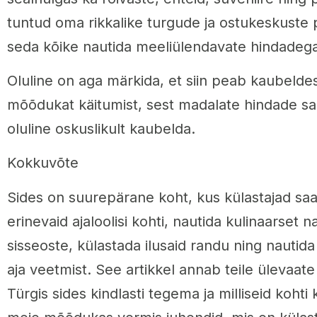
tuntud oma rikkalike turgude ja ostukeskuste 
seda kõike nautida meeliülendavate hindadeg
Oluline on aga märkida, et siin peab kaubelde
mõõdukat käitumist, sest madalate hindade s
oluline oskuslikult kaubelda.
Kokkuvõte
Sides on suurepärane koht, kus külastajad saa
erinevaid ajaloolisi kohti, nautida kulinaarset 
sisseoste, külastada ilusaid randu ning nautida
aja veetmist. See artikkel annab teile ülevaate
Türgis sides kindlasti tegema ja milliseid koht