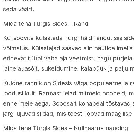
seda väärt.
Mida teha Türgis Sides – Rand
Kui soovite külastada Türgi häid randu, siis sid
võimalus. Külastajad saavad siin nautida imelis
erinevat tüüpi vaba aja veetmist, nagu purjela
lainelauasõit, sukeldumine, kalapüük ja palju 
Kuldne rannik on Sidesis väga populaarne ja 
looduslikult. Rannast leiad mitmeid hooneid, 
enne meie aega. Soodsalt kohapeal tõstavad s
järgi ujuvad sildad, mis tõesti loovad maagilis
Mida teha Türgis Sides – Kulinaarne nauding