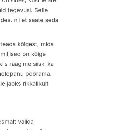
 on sides, kust leiate
id tegevusi. Selle
ides, nii et saate seda
t teada kõigest, mida
 millised on kõige
is räägime siiski ka
tähelepanu pöörama.
e jaoks rikkalikult
esmalt valida