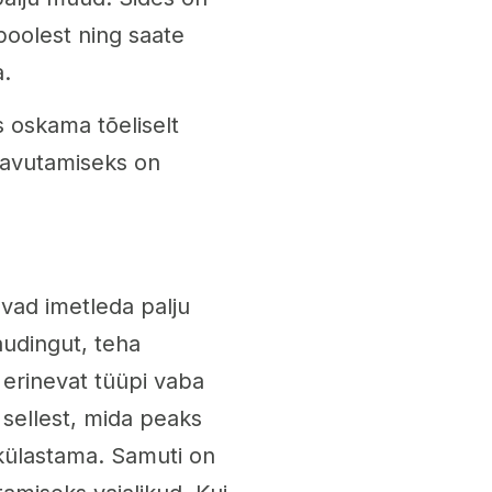
poolest ning saate
a.
s oskama tõeliselt
aavutamiseks on
vad imetleda palju
naudingut, teha
 erinevat tüüpi vaba
 sellest, mida peaks
i külastama. Samuti on