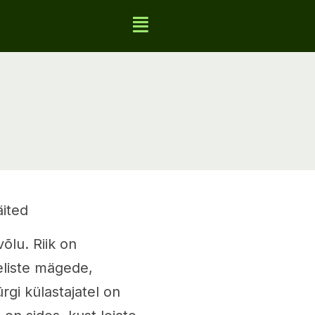
ited
võlu. Riik on
liste mägede,
rgi külastajatel on