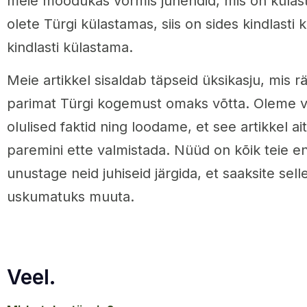
meie mõõdukas vormis juhendid, mis on külast
olete Türgi külastamas, siis on sides kindlasti 
kindlasti külastama.
Meie artikkel sisaldab täpseid üksikasju, mis r
parimat Türgi kogemust omaks võtta. Oleme vä
olulised faktid ning loodame, et see artikkel ai
paremini ette valmistada. Nüüd on kõik teie e
unustage neid juhiseid järgida, et saaksite selle 
uskumatuks muuta.
Veel.