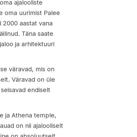
oma ajalooliste
ge oma uurimist Palee
ui 2000 aastat vana
äilinud. Täna saate
aloo ja arhitektuuri
use väravad, mis on
iselt. Väravad on üle
g seisavad endiselt
le ja Athena temple,
ad on nii ajalooliselt
mine on absoluutselt