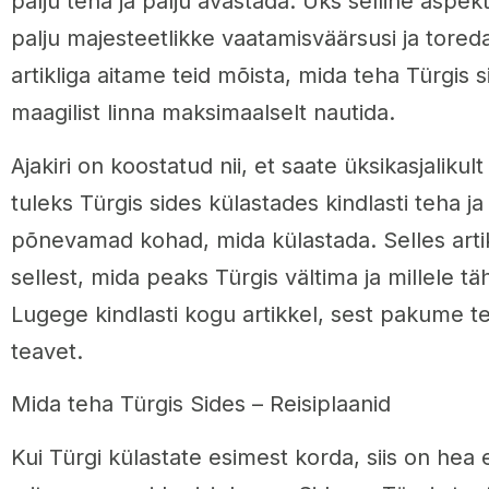
palju teha ja palju avastada. Üks selline aspekt
palju majesteetlikke vaatamisväärsusi ja toreda
artikliga aitame teid mõista, mida teha Türgis s
maagilist linna maksimaalselt nautida.
Ajakiri on koostatud nii, et saate üksikasjalikul
tuleks Türgis sides külastades kindlasti teha ja
põnevamad kohad, mida külastada. Selles artikl
sellest, mida peaks Türgis vältima ja millele 
Lugege kindlasti kogu artikkel, sest pakume tei
teavet.
Mida teha Türgis Sides – Reisiplaanid
Kui Türgi külastate esimest korda, siis on hea 