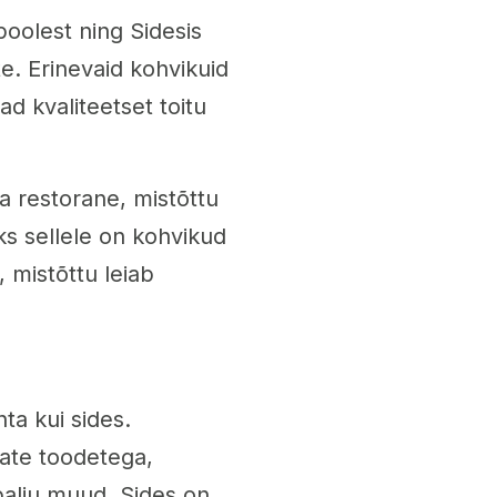
oolest ning Sidesis
ite. Erinevaid kohvikuid
ad kvaliteetset toitu
ja restorane, mistõttu
aks sellele on kohvikud
, mistõttu leiab
ta kui sides.
vate toodetega,
 palju muud. Sides on