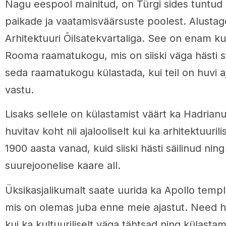
Nagu eespool mainitud, on Türgi sides tuntud 
paikade ja vaatamisväärsuste poolest. Alusta
Arhitektuuri Õilsatekvartaliga. See on enam k
Rooma raamatukogu, mis on siiski väga hästi s
seda raamatukogu külastada, kui teil on huvi aj
vastu.
Lisaks sellele on külastamist väärt ka Hadrian
huvitav koht nii ajalooliselt kui ka arhitektuuril
1900 aasta vanad, kuid siiski hästi säilinud nin
suurejoonelise kaare all.
Üksikasjalikumalt saate uurida ka Apollo temp
mis on olemas juba enne meie ajastut. Need hau
kui ka kultuuriliselt väga tähtsad ning külasta