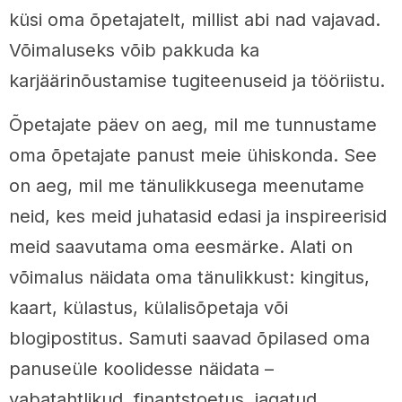
küsi oma õpetajatelt, millist abi nad vajavad.
Võimaluseks võib pakkuda ka
karjäärinõustamise tugiteenuseid ja tööriistu.
Õpetajate päev on aeg, mil me tunnustame
oma õpetajate panust meie ühiskonda. See
on aeg, mil me tänulikkusega meenutame
neid, kes meid juhatasid edasi ja inspireerisid
meid saavutama oma eesmärke. Alati on
võimalus näidata oma tänulikkust: kingitus,
kaart, külastus, külalisõpetaja või
blogipostitus. Samuti saavad õpilased oma
panuseüle koolidesse näidata –
vabatahtlikud, finantstoetus, jagatud