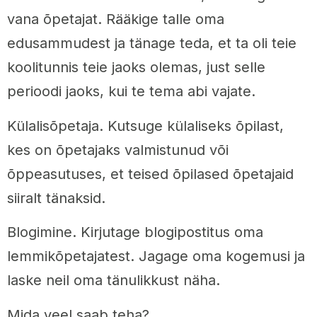
vana õpetajat. Rääkige talle oma
edusammudest ja tänage teda, et ta oli teie
koolitunnis teie jaoks olemas, just selle
perioodi jaoks, kui te tema abi vajate.
Külalisõpetaja. Kutsuge külaliseks õpilast,
kes on õpetajaks valmistunud või
õppeasutuses, et teised õpilased õpetajaid
siiralt tänaksid.
Blogimine. Kirjutage blogipostitus oma
lemmikõpetajatest. Jagage oma kogemusi ja
laske neil oma tänulikkust näha.
Mida veel saab teha?