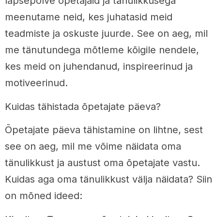
lapsepõlve õpetajaid ja tänulikkusega
meenutame neid, kes juhatasid meid
teadmiste ja oskuste juurde. See on aeg, mil
me tänutundega mõtleme kõigile nendele,
kes meid on juhendanud, inspireerinud ja
motiveerinud.
Kuidas tähistada õpetajate päeva?
Õpetajate päeva tähistamine on lihtne, sest
see on aeg, mil me võime näidata oma
tänulikkust ja austust oma õpetajate vastu.
Kuidas aga oma tänulikkust välja näidata? Siin
on mõned ideed: