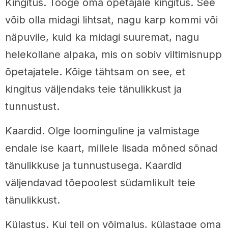
Kingitus. Tooge oma õpetajale kingitus. See
võib olla midagi lihtsat, nagu karp kommi või
näpuvile, kuid ka midagi suuremat, nagu
helekollane alpaka, mis on sobiv viltimisnupp
õpetajatele. Kõige tähtsam on see, et
kingitus väljendaks teie tänulikkust ja
tunnustust.
Kaardid. Olge loominguline ja valmistage
endale ise kaart, millele lisada mõned sõnad
tänulikkuse ja tunnustusega. Kaardid
väljendavad tõepoolest südamlikult teie
tänulikkust.
Külastus. Kui teil on võimalus, külastage oma