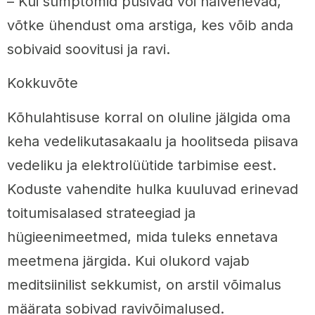
– Kui sümptomid püsivad või halvenevad,
võtke ühendust oma arstiga, kes võib anda
sobivaid soovitusi ja ravi.
Kokkuvõte
Kõhulahtisuse korral on oluline jälgida oma
keha vedelikutasakaalu ja hoolitseda piisava
vedeliku ja elektrolüütide tarbimise eest.
Koduste vahendite hulka kuuluvad erinevad
toitumisalased strateegiad ja
hügieenimeetmed, mida tuleks ennetava
meetmena järgida. Kui olukord vajab
meditsiinilist sekkumist, on arstil võimalus
määrata sobivad ravivõimalused.