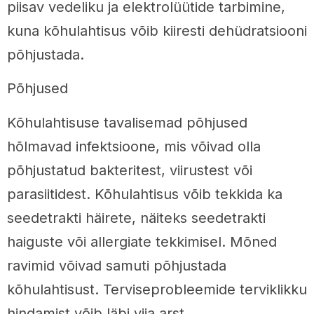
piisav vedeliku ja elektrolüütide tarbimine,
kuna kõhulahtisus võib kiiresti dehüdratsiooni
põhjustada.
Põhjused
Kõhulahtisuse tavalisemad põhjused
hõlmavad infektsioone, mis võivad olla
põhjustatud bakteritest, viirustest või
parasiitidest. Kõhulahtisus võib tekkida ka
seedetrakti häirete, näiteks seedetrakti
haiguste või allergiate tekkimisel. Mõned
ravimid võivad samuti põhjustada
kõhulahtisust. Terviseprobleemide terviklikku
hindamist võib läbi viia arst.