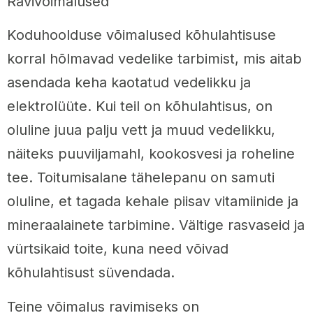
Ravivõimalused
Koduhoolduse võimalused kõhulahtisuse
korral hõlmavad vedelike tarbimist, mis aitab
asendada keha kaotatud vedelikku ja
elektrolüüte. Kui teil on kõhulahtisus, on
oluline juua palju vett ja muud vedelikku,
näiteks puuviljamahl, kookosvesi ja roheline
tee. Toitumisalane tähelepanu on samuti
oluline, et tagada kehale piisav vitamiinide ja
mineraalainete tarbimine. Vältige rasvaseid ja
vürtsikaid toite, kuna need võivad
kõhulahtisust süvendada.
Teine võimalus ravimiseks on