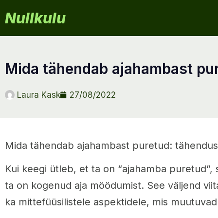
Nullkulu
mida tähendab ajahambast pu
Laura Kask
27/08/2022
Mida tähendab ajahambast puretud: tähendus, 
Kui keegi ütleb, et ta on “ajahamba puretud”, 
ta on kogenud aja möödumist. See väljend viitab
ka mittefüüsilistele aspektidele, mis muutuvad