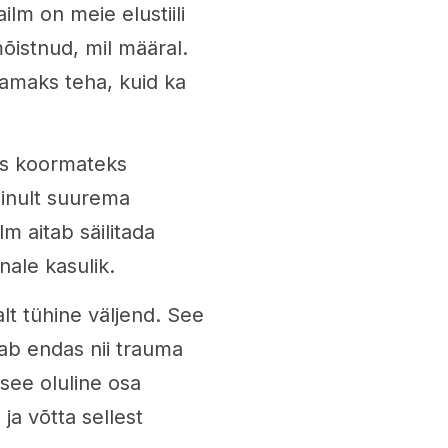
lm on meie elustiili
õistnud, mil määral.
samaks teha, kuid ka
eks koormateks
ainult suurema
m aitab säilitada
nale kasulik.
lt tühine väljend. See
ab endas nii trauma
 see oluline osa
ja võtta sellest