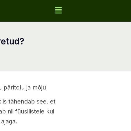
retud?
päritolu ja mõju
siis tähendab see, et
 nii füüsilistele kui
 ajaga.