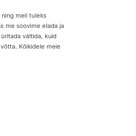
ning meil tuleks
mas me soovime elada ja
ritada vältida, kuid
õtta. Kõikidele meie