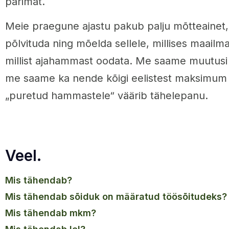
parimat.
Meie praegune ajastu pakub palju mõtteainet, 
põlvituda ning mõelda sellele, millises maail
millist ajahammast oodata. Me saame muutusi ü
me saame ka nende kõigi eelistest maksimum v
„puretud hammastele“ väärib tähelepanu.
Veel.
mis tähendab?
mis tähendab sõiduk on määratud töösõitudeks?
mis tähendab mkm?