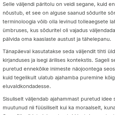
Selle väljendi päritolu on veidi segane, kuid en
nõustub, et see on alguse saanud sõdurite sõn
terminoloogia võib olla levinud tolleaegsete l
ümbruses, kus sõduritel oli vajadus väljenda
pälvida oma kaaslaste austust ja tähelepanu.
Tänapäeval kasutatakse seda väljendit tihti ül
kirjanduses ja isegi ärilises kontekstis. Sagel
puretud ennekõike inimeste näojoontega seo
kuid tegelikult ulatub ajahamba puremine kõig
eluvaldkondadesse.
Sisuliselt väljendab ajahammast puretud idee s
muutunud nii füüsiliselt kui ka moraalselt, k