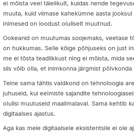
ei mõista veel täielikult, kuidas nende tegev
muuta, kuid viimase kahekümne aasta jooksul
inimesed on loodust oluliselt muutnud.
Ookeanid on muutumas soojemaks, veetase tõu
on hukkumas. Selle kõige põhjuseks on just i
me ei tõsta teadlikkust ning ei mõista, mida se
siis võib olla, et inimkonna järgmist põlvkonda
Teine sama tähtis valdkond on tehnoloogia ar
juhuseid, kui eelmiste sajandite tehnoloogiase
olulisi muutuseid maailmalaval. Sama kehtib 
digitaalses ajastus.
Aga kas meie digitaalsele eksistentsile ei ol