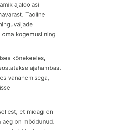
amik ajaloolasi
avarast. Taoline
ahinguväljade
da oma kogemusi ning
dises kõnekeeles,
i seostatakse ajahambast
ses vananemisega,
isse
ellest, et midagi on
una aeg on möödunud.