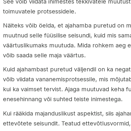
See võib viidata inimestes tekkivatele muutust
toimuvatele protsessidele.
Näiteks võib öelda, et ajahamba puretud on ma
muutnud selle füüsilise seisundi, kuid mis sam
väärtuslikumaks muutuda. Mida rohkem aeg e
võib saada selle maja väärtus.
Kuid ajahambast puretud väljendil on ka nega
võib viidata vananemisprotsessile, mis mõjutab 
kui ka vaimset tervist. Ajaga muutuvad keha f
enesehinnang või suhted teiste inimestega.
Kui rääkida majanduslikust aspektist, siis aja
ettevõtete seisundit. Teatud ettevõtlusvormid