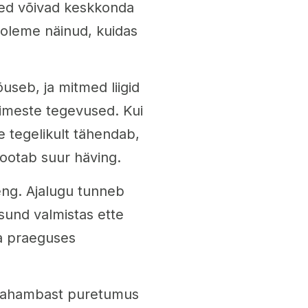
used võivad keskkonda
 oleme näinud, kuidas
seb, ja mitmed liigid
nimeste tegevused. Kui
e tegelikult tähendab,
 ootab suur häving.
eng. Ajalugu tunneb
isund valmistas ette
ka praeguses
e ajahambast puretumus