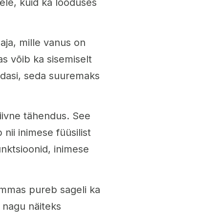
ele, kuid ka looduses
ja, mille vanus on
as võib ka sisemiselt
dasi, seda suuremaks
tiivne tähendus. See
nii inimese füüsilist
unktsioonid, inimese
hammas pureb sageli ka
, nagu näiteks