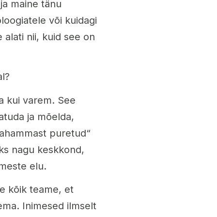
ja maine tänu
oogiatele või kuidagi
alati nii, kuid see on
l?
a kui varem. See
eatuda ja mõelda,
ajahammast puretud“
eks nagu keskkond,
meste elu.
e kõik teame, et
ma. Inimesed ilmselt