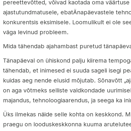
pereettevõtted, võivad kaotada oma väärtuse 
ajastutundmatusele, ebatÄnapäevastele tehnol
konkurentsis eksimisele. Loomulikult ei ole see 
väga levinud probleem.
Mida tähendab ajahambast puretud tänapäeva
Tänapäeval on ühiskond palju kiirema tempog
tähendab, et inimesed ei suuda sageli isegi p
kuidas aeg nende elusid mõjutab. Sõnavõtt „
on aga võtmeks selliste valdkondade uurimis
majandus, tehnoloogiaarendus, ja seega ka ini
Üks ilmekas näide selle kohta on keskkond. M
praegu on looduskeskkonna kuuma arutelutee