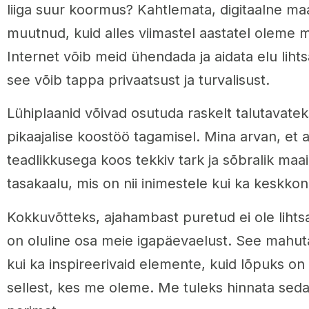
liiga suur koormus? Kahtlemata, digitaalne maai
muutnud, kuid alles viimastel aastatel oleme m
Internet võib meid ühendada ja aidata elu liht
see võib tappa privaatsust ja turvalisust.
Lühiplaanid võivad osutuda raskelt talutavat
pikaajalise koostöö tagamisel. Mina arvan, et 
teadlikkusega koos tekkiv tark ja sõbralik maail
tasakaalu, mis on nii inimestele kui ka keskkon
Kokkuvõtteks, ajahambast puretud ei ole lihtsa
on oluline osa meie igapäevaelust. See mahut
kui ka inspireerivaid elemente, kuid lõpuks on
sellest, kes me oleme. Me tuleks hinnata seda 