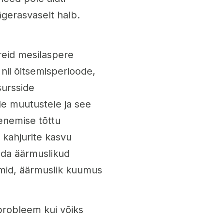
ägerasvaselt halb.
reid mesilaspere
nii õitsemisperioode,
sursside
e muutustele ja see
jenemise tõttu
kahjurite kasvu
ada äärmuslikud
rmid, äärmuslik kuumus
probleem kui võiks