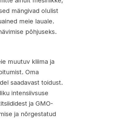
itte ainult mesinikke,
sed mängivad olulist
uained meie lauale.
hävimise põhjuseks.
ie muutuv kliima ja
oitumist. Oma
del saadavast toidust.
iku intensiivsuse
itsiididest ja GMO-
emise ja nõrgestatud