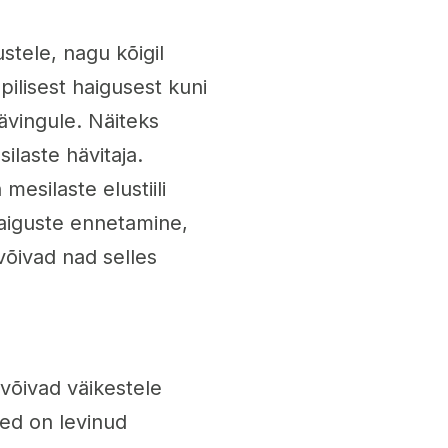
stele, nagu kõigil
ilisest haigusest kuni
ävingule. Näiteks
ilaste hävitaja.
mesilaste elustiili
haiguste ennetamine,
võivad nad selles
 võivad väikestele
ed on levinud