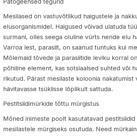
Patogeensed tegurid
Mesilased on vastuvõtlikud haigustele ja nakku
elusorganismidel. Haigused võivad ulatuda tüüp
surmani, olles seega oluline vürts nende elu h
Varroa lest, parasiit, on saanud tuntuks kui mes
Mõlemaid tõvede ja parasiitide leviku korral on 
põhiline element, kas sotsiaalsed suhted või 
rikutud. Pärast mesilaste koloonia nakatumist 
hävitavasse tsüklisse lõplikult sattuda.
Pestitsiidimürkide tõttu mürgistus
Mõned inimeste poolt kasutatavad pestitsiidid
mesilastele mürgiseks osutuda. Need mürkain