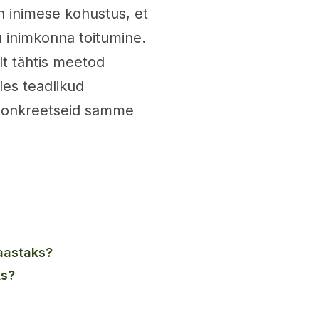
n inimese kohustus, et
u inimkonna toitumine.
lt tähtis meetod
les teadlikud
 konkreetseid samme
iaastaks?
ks?