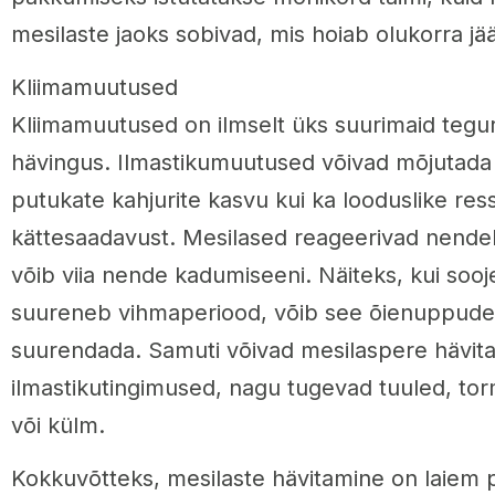
mesilaste jaoks sobivad, mis hoiab olukorra jä
Kliimamuutused
Kliimamuutused on ilmselt üks suurimaid tegu
hävingus. Ilmastikumuutused võivad mõjutada 
putukate kahjurite kasvu kui ka looduslike res
kättesaadavust. Mesilased reageerivad nendel
võib viia nende kadumiseeni. Näiteks, kui soo
suureneb vihmaperiood, võib see õienuppude 
suurendada. Samuti võivad mesilaspere hävit
ilmastikutingimused, nagu tugevad tuuled, to
või külm.
Kokkuvõtteks, mesilaste hävitamine on laiem 