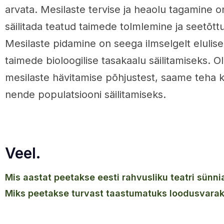
arvata. Mesilaste tervise ja heaolu tagamine o
säilitada teatud taimede tolmlemine ja seetõtt
Mesilaste pidamine on seega ilmselgelt elulise
taimede bioloogilise tasakaalu säilitamiseks. Ol
mesilaste hävitamise põhjustest, saame teha
nende populatsiooni säilitamiseks.
Veel.
mis aastat peetakse eesti rahvusliku teatri sünn
miks peetakse turvast taastumatuks loodusvara