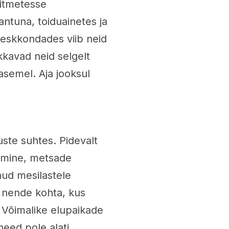
mitmetesse
ntuna, toiduainetes ja
eskkondades viib neid
kavad neid selgelt
asemel. Aja jooksul
ste suhtes. Pidevalt
nemine, metsade
ud mesilastele
 nende kohta, kus
 Võimalike elupaikade
need pole alati