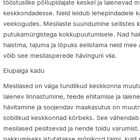
tööstuslike põllupidajate keskel ja laienevad 
keskkondadesse. Neid leidub lehepindadele ka
veekogudes. Mesilaste suundumine sellistes k
putukamürgistega kokkupuutumisele. Nad hak
haistma, tajuma ja lõpuks eelistama neid mee 
võib see mesilasperede hävinguni viia.
Elupaiga kadu
Mesilased on väga tundlikud keskkonna muutu
laienev linnastumine, teede ehitamise ja laie
hävitamine ja soojendav maakasutus on muutn
sobilikud keskkonnad kõrbeks. See vähendab
mesilased pesitsevad ja nende toidu varumist.
pakkumiseks istutatakse mõnikord taimi, kuid 