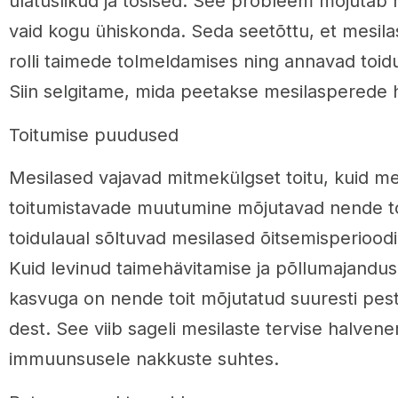
ulatuslikud ja tõsised. See probleem mõjutab m
vaid kogu ühiskonda. Seda seetõttu, et mesila
rolli taimede tolmeldamises ning annavad toid
Siin selgitame, mida peetakse mesilasperede 
Toitumise puudused
Mesilased vajavad mitmekülgset toitu, kuid me
toitumistavade muutumine mõjutavad nende t
toidulaual sõltuvad mesilased õitsemisperioodi
Kuid levinud taimehävitamise ja põllumajandusl
kasvuga on nende toit mõjutatud suuresti pest
dest. See viib sageli mesilaste tervise halven
immuunsusele nakkuste suhtes.