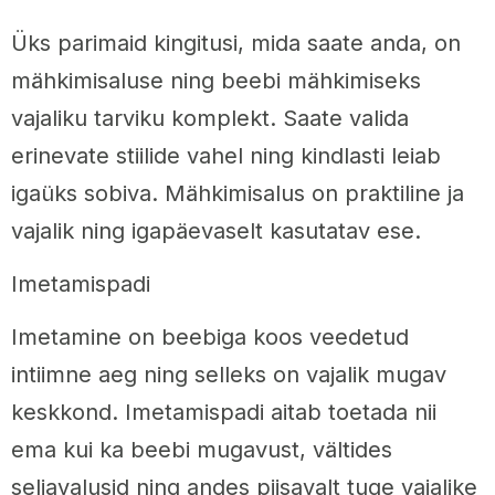
Üks parimaid kingitusi, mida saate anda, on
mähkimisaluse ning beebi mähkimiseks
vajaliku tarviku komplekt. Saate valida
erinevate stiilide vahel ning kindlasti leiab
igaüks sobiva. Mähkimisalus on praktiline ja
vajalik ning igapäevaselt kasutatav ese.
Imetamispadi
Imetamine on beebiga koos veedetud
intiimne aeg ning selleks on vajalik mugav
keskkond. Imetamispadi aitab toetada nii
ema kui ka beebi mugavust, vältides
seljavalusid ning andes piisavalt tuge vajalike