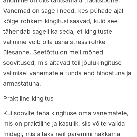
andmine on üks tähtsamaid traditsioone.
Vanemad on sageli need, kes pühade ajal
kõige rohkem kingitusi saavad, kuid see
tähendab sageli ka seda, et kingituste
valimine võib olla üsna stressirohke
ülesanne. Seetõttu on meil mõned
soovitused, mis aitavad teil jõulukingituse
valimisel vanematele tunda end hindatuna ja
armastatuna.
Praktiline kingitus
Kui soovite teha kingituse oma vanematele,
mis on praktiline ja kasulik, siis võite valida
midagi, mis aitaks neil paremini hakkama