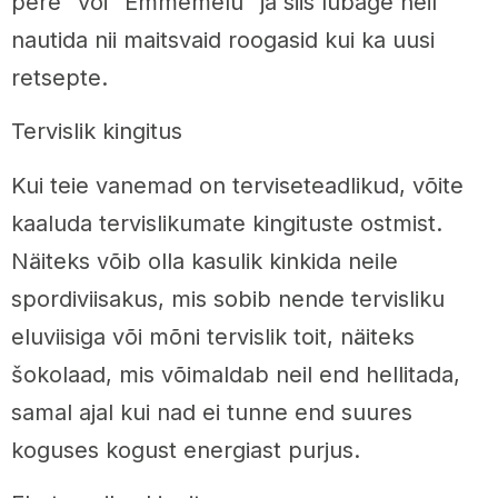
pere” või “Emmemelu” ja siis lubage neil
nautida nii maitsvaid roogasid kui ka uusi
retsepte.
Tervislik kingitus
Kui teie vanemad on terviseteadlikud, võite
kaaluda tervislikumate kingituste ostmist.
Näiteks võib olla kasulik kinkida neile
spordiviisakus, mis sobib nende tervisliku
eluviisiga või mõni tervislik toit, näiteks
šokolaad, mis võimaldab neil end hellitada,
samal ajal kui nad ei tunne end suures
koguses kogust energiast purjus.