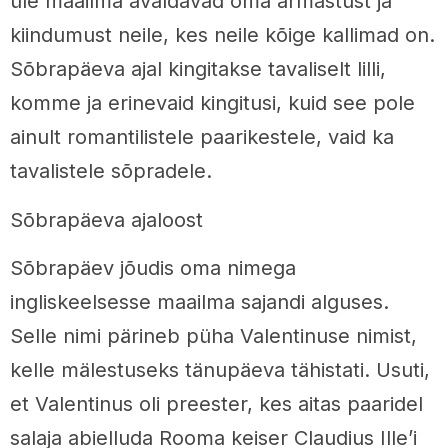
üle maailma avaldavad oma armastust ja
kiindumust neile, kes neile kõige kallimad on.
Sõbrapäeva ajal kingitakse tavaliselt lilli,
komme ja erinevaid kingitusi, kuid see pole
ainult romantilistele paarikestele, vaid ka
tavalistele sõpradele.
Sõbrapäeva ajaloost
Sõbrapäev jõudis oma nimega
ingliskeelsesse maailma sajandi alguses.
Selle nimi pärineb püha Valentinuse nimist,
kelle mälestuseks tänupäeva tähistati. Usuti,
et Valentinus oli preester, kes aitas paaridel
salaja abielluda Rooma keiser Claudius Ille’i