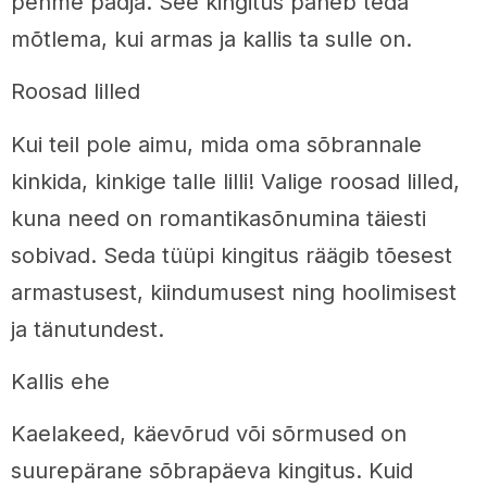
pehme padja. See kingitus paneb teda
mõtlema, kui armas ja kallis ta sulle on.
Roosad lilled
Kui teil pole aimu, mida oma sõbrannale
kinkida, kinkige talle lilli! Valige roosad lilled,
kuna need on romantikasõnumina täiesti
sobivad. Seda tüüpi kingitus räägib tõesest
armastusest, kiindumusest ning hoolimisest
ja tänutundest.
Kallis ehe
Kaelakeed, käevõrud või sõrmused on
suurepärane sõbrapäeva kingitus. Kuid