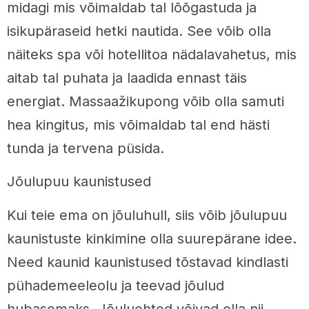
midagi mis võimaldab tal lõõgastuda ja
isikupäraseid hetki nautida. See võib olla
näiteks spa või hotellitoa nädalavahetus, mis
aitab tal puhata ja laadida ennast täis
energiat. Massaažikupong võib olla samuti
hea kingitus, mis võimaldab tal end hästi
tunda ja tervena püsida.
Jõulupuu kaunistused
Kui teie ema on jõuluhull, siis võib jõulupuu
kaunistuste kinkimine olla suurepärane idee.
Need kaunid kaunistused tõstavad kindlasti
pühademeeleolu ja teevad jõulud
hubasemaks. Jõuluehted võivad olla nii