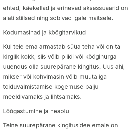
ehted, käekellad ja erinevad aksessuaarid on
alati stiilsed ning sobivad igale maitsele.
Kodumasinad ja köögitarvikud
Kui teie ema armastab süüa teha või on ta
kirglik kokk, siis võib pliidi või kööginurga
uuendus olla suurepärane kingitus. Uus ahi,
mikser või kohvimasin võib muuta iga
toiduvalmistamise kogemuse palju
meeldivamaks ja lihtsamaks.
Lõõgastumine ja heaolu
Teine suurepärane kingitusidee emale on