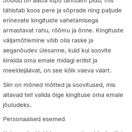
Jõulud on aasta lõpu tähtsaim pidu, mis
tähistab koos pere ja sõprade ning paljude
erinevate kingituste vahetamisega
armastavat rahu, rõõmu ja õnne. Kingituste
väljamõtlemine võib olla raske ja
aeganõudev ülesanne, kuid kui soovite
kinkida oma emale midagi erilist ja
meeldejäävat, on see kõik vaeva väärt.
Siin on mõned mõtted ja soovitused, mis
aitavad teil valida õige kingituse oma emale
jõuludeks.
Personaalsed esemed