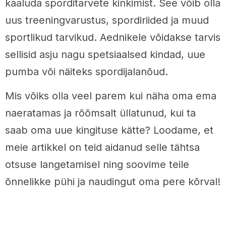
kaaluda sporditarvete kinkimist. See võib olla
uus treeningvarustus, spordiriided ja muud
sportlikud tarvikud. Aednikele võidakse tarvis
sellisid asju nagu spetsiaalsed kindad, uue
pumba või näiteks spordijalanõud.
Mis võiks olla veel parem kui näha oma ema
naeratamas ja rõõmsalt üllatunud, kui ta
saab oma uue kingituse kätte? Loodame, et
meie artikkel on teid aidanud selle tähtsa
otsuse langetamisel ning soovime teile
õnnelikke pühi ja naudingut oma pere kõrval!