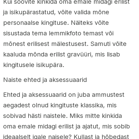
Kui soovite kinkida oma emale midagi erilist
ja isikupärastatud, võite valida mõne
personaalse kingituse. Näiteks võite
sisustada tema lemmikfoto temast või
mõnest erilisest mälestusest. Samuti võite
kaaluda mõnda erilist gravüüri, mis lisab
kingitusele isikupära.
Naiste ehted ja aksessuaarid
Ehted ja aksessuaarid on juba ammustest
aegadest olnud kingituste klassika, mis
sobivad hästi naistele. Miks mitte kinkida
oma emale midagi erilist ja ajatut, mis sobib
ideaalselt igale naisele? Kullast ja hõbedast