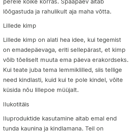
perele kõike korras. Spaapäev aitab
lõõgastuda ja rahulikult aja maha võtta.
Lillede kimp
Lillede kimp on alati hea idee, kui tegemist
on emadepäevaga, eriti sellepärast, et kimp
võib tõeliselt muuta ema päeva erakordseks.
Kui teate juba tema lemmiklilled, siis tellige
need kindlasti, kuid kui te pole kindel, võite
küsida nõu lillepoe müüjalt.
Ilukotitäis
Iluproduktide kasutamine aitab emal end
tunda kaunina ja kindlamana. Teil on