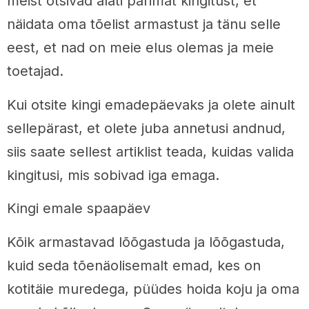
meist otsivad alati parimat kingitust, et
näidata oma tõelist armastust ja tänu selle
eest, et nad on meie elus olemas ja meie
toetajad.
Kui otsite kingi emadepäevaks ja olete ainult
sellepärast, et olete juba annetusi andnud,
siis saate sellest artiklist teada, kuidas valida
kingitusi, mis sobivad iga emaga.
Kingi emale spaapäev
Kõik armastavad lõõgastuda ja lõõgastuda,
kuid seda tõenäolisemalt emad, kes on
kotitäie muredega, püüdes hoida koju ja oma