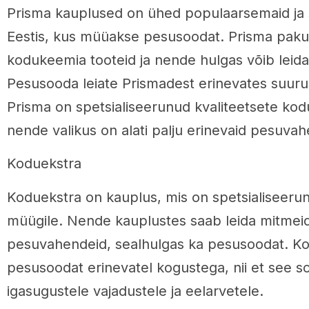
Prisma kauplused on ühed populaarsemaid ja 
Eestis, kus müüakse pesusoodat. Prisma pakub
kodukeemia tooteid ja nende hulgas võib leid
Pesusooda leiate Prismadest erinevates suurus
Prisma on spetsialiseerunud kvaliteetsete kod
nende valikus on alati palju erinevaid pesuvah
Koduekstra
Koduekstra on kauplus, mis on spetsialiseer
müügile. Nende kauplustes saab leida mitmeid
pesuvahendeid, sealhulgas ka pesusoodat. Ko
pesusoodat erinevatel kogustega, nii et see so
igasugustele vajadustele ja eelarvetele.