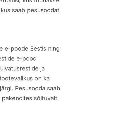
kauplusi, kus müüakse
, kus saab pesusoodat
e e-poode Eestis ning
estide e-pood
uivatusrestide ja
tootevalikus on ka
järgi. Pesusooda saab
 pakendites sõltuvalt