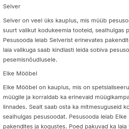
Selver
Selver on veel üks kauplus, mis müüb pesuso
suurt valikut kodukeemia tooteid, sealhulgas
Pesusooda leiab Selverist erinevates pakendit
laia valikuga saab kindlasti leida sobiva pesu
pesemisnõudlusele.
Elke Mööbel
Elke Mööbel on kauplus, mis on spetsialisee
müügile ja korraldab ka erinevaid müügikampa
linnades. Sealt saab osta ka mitmesuguseid ko
sealhulgas pesusoodat. Pesusooda leiab Elke 
pakendites ja kogustes. Poed pakuvad ka laia