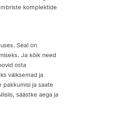
ümbriste komplektide
uses. Seal on
dmiseks. Ja kõik need
oovid osta
ks väiksemad ja
e pakkumisi ja saate
isiis, säästke aega ja