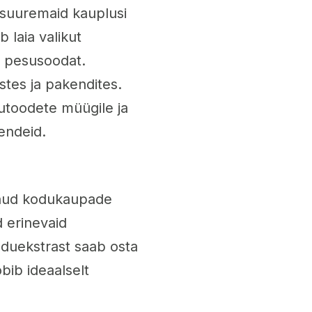
suuremaid kauplusi
 laia valikut
a pesusoodat.
tes ja pakendites.
utoodete müügile ja
endeid.
unud kodukaupade
 erinevaid
duekstrast saab osta
bib ideaalselt