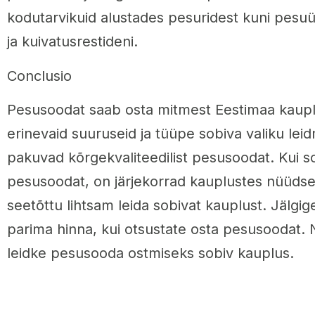
kodutarvikuid alustades pesuridest kuni pesu
ja kuivatusrestideni.
Conclusio
Pesusoodat saab osta mitmest Eestimaa kaupl
erinevaid suuruseid ja tüüpe sobiva valiku lei
pakuvad kõrgekvaliteedilist pesusoodat. Kui s
pesusoodat, on järjekorrad kauplustes nüüdse
seetõttu lihtsam leida sobivat kauplust. Jälgig
parima hinna, kui otsustate osta pesusoodat. Ni
leidke pesusooda ostmiseks sobiv kauplus.