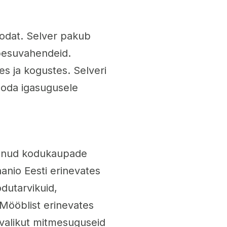
odat. Selver pakub
 pesuvahendeid.
es ja kogustes. Selveri
sooda igasugusele
runud kodukaupade
anio Eesti erinevates
dutarvikuid,
Mööblist erinevates
 valikut mitmesuguseid