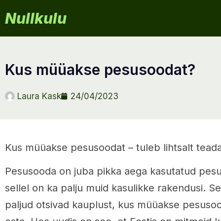
Nullkulu
kus müüakse pesusoodat?
Laura Kask
24/04/2023
Kus müüakse pesusoodat – tuleb lihtsalt teada
Pesusooda on juba pikka aega kasutatud pesu
sellel on ka palju muid kasulikke rakendusi. S
paljud otsivad kauplust, kus müüakse pesusoo