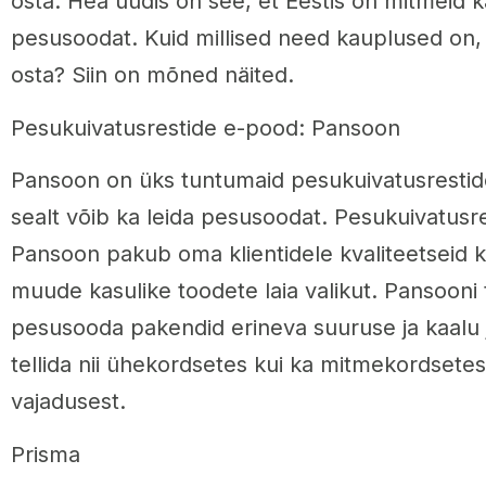
osta. Hea uudis on see, et Eestis on mitmeid 
pesusoodat. Kuid millised need kauplused on
osta? Siin on mõned näited.
Pesukuivatusrestide e-pood: Pansoon
Pansoon on üks tuntumaid pesukuivatusrestid
sealt võib ka leida pesusoodat. Pesukuivatusr
Pansoon pakub oma klientidele kvaliteetseid k
muude kasulike toodete laia valikut. Pansooni 
pesusooda pakendid erineva suuruse ja kaalu 
tellida nii ühekordsetes kui ka mitmekordsetes
vajadusest.
Prisma