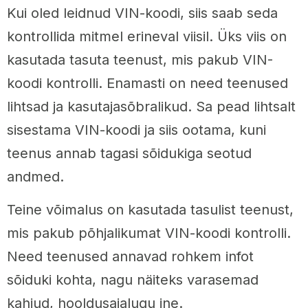
Kui oled leidnud VIN-koodi, siis saab seda
kontrollida mitmel erineval viisil. Üks viis on
kasutada tasuta teenust, mis pakub VIN-
koodi kontrolli. Enamasti on need teenused
lihtsad ja kasutajasõbralikud. Sa pead lihtsalt
sisestama VIN-koodi ja siis ootama, kuni
teenus annab tagasi sõidukiga seotud
andmed.
Teine võimalus on kasutada tasulist teenust,
mis pakub põhjalikumat VIN-koodi kontrolli.
Need teenused annavad rohkem infot
sõiduki kohta, nagu näiteks varasemad
kahjud, hooldusajalugu jne.