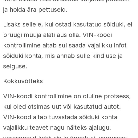
ja hoida ära pettuseid.
Lisaks sellele, kui ostad kasutatud sõiduki, ei
pruugi müüja alati aus olla. VIN-koodi
kontrollimine aitab sul saada vajalikku infot
sõiduki kohta, mis annab sulle kindluse ja
selguse.
Kokkuvõtteks
VIN-koodi kontrollimine on oluline protsess,
kui oled otsimas uut või kasutatud autot.
VIN-kood aitab tuvastada sõiduki kohta
vajalikku teavet nagu näiteks ajalugu,
varasemaid kahjusid ja õnnetusi, vargusest