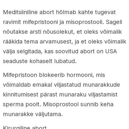
Meditsiiniline abort hõlmab kahte tugevat
ravimit mifepristooni ja misoprostooli. Sageli
nõutakse arsti nõusolekut, et oleks võimalik
rääkida tema arvamusest, ja et oleks võimalik
välja selgitada, kas soovitud abort on USA
seaduste kohaselt lubatud.
Mifepristoon blokeerib hormooni, mis
võimaldab emakal viljastatud munarakkude
kinnitumisest pärast munaraku viljastamist
sperma poolt. Misoprostool sunnib keha
munarakke väljutama.
Kirurgiline abort