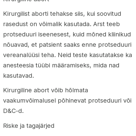
Kirurgilist aborti tehakse siis, kui soovitud
rasedust on võimalik kasutada. Arst teeb
protseduuri iseenesest, kuid mõned kliinikud
nõuavad, et patsient saaks enne protseduuri
vereanalüüsi teha. Neid teste kasutatakse ka
anesteesia tüübi määramiseks, mida nad
kasutavad.
Kirurgiline abort võib hõlmata
vaakumvõimalusel põhinevat protseduuri või
D&C-d.
Riske ja tagajärjed