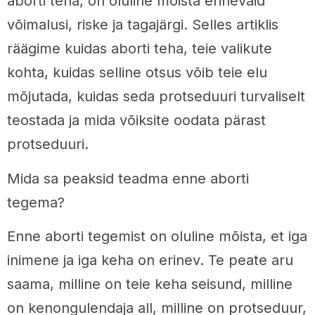
aborti teha, on oluline mõista erinevaid
võimalusi, riske ja tagajärgi. Selles artiklis
räägime kuidas aborti teha, teie valikute
kohta, kuidas selline otsus võib teie elu
mõjutada, kuidas seda protseduuri turvaliselt
teostada ja mida võiksite oodata pärast
protseduuri.
Mida sa peaksid teadma enne aborti
tegema?
Enne aborti tegemist on oluline mõista, et iga
inimene ja iga keha on erinev. Te peate aru
saama, milline on teie keha seisund, milline
on kenongulendaja all, milline on protseduur,