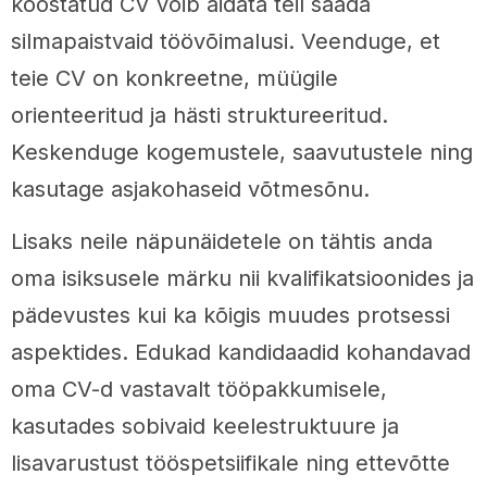
koostatud CV võib aidata teil saada
silmapaistvaid töövõimalusi. Veenduge, et
teie CV on konkreetne, müügile
orienteeritud ja hästi struktureeritud.
Keskenduge kogemustele, saavutustele ning
kasutage asjakohaseid võtmesõnu.
Lisaks neile näpunäidetele on tähtis anda
oma isiksusele märku nii kvalifikatsioonides ja
pädevustes kui ka kõigis muudes protsessi
aspektides. Edukad kandidaadid kohandavad
oma CV-d vastavalt tööpakkumisele,
kasutades sobivaid keelestruktuure ja
lisavarustust tööspetsiifikale ning ettevõtte