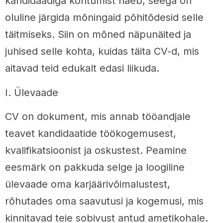
kandidaadiga kohtumist näeb, seega on
oluline järgida mõningaid põhitõdesid selle
täitmiseks. Siin on mõned näpunäited ja
juhised selle kohta, kuidas täita CV-d, mis
aitavad teid edukalt edasi liikuda.
I. Ülevaade
CV on dokument, mis annab tööandjale
teavet kandidaatide töökogemusest,
kvalifikatsioonist ja oskustest. Peamine
eesmärk on pakkuda selge ja loogiline
ülevaade oma karjäärivõimalustest,
rõhutades oma saavutusi ja kogemusi, mis
kinnitavad teie sobivust antud ametikohale.