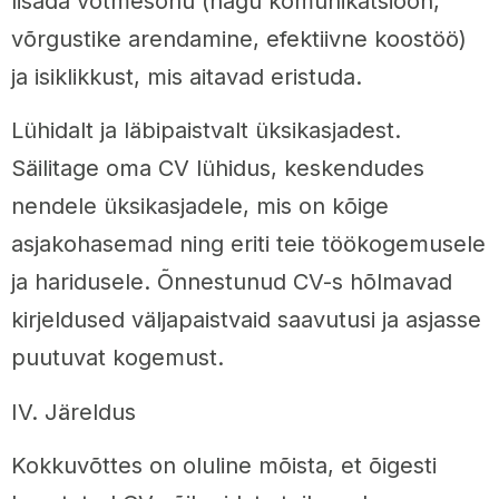
lisada võtmesõnu (nagu komunikatsioon,
võrgustike arendamine, efektiivne koostöö)
ja isiklikkust, mis aitavad eristuda.
Lühidalt ja läbipaistvalt üksikasjadest.
Säilitage oma CV lühidus, keskendudes
nendele üksikasjadele, mis on kõige
asjakohasemad ning eriti teie töökogemusele
ja haridusele. Õnnestunud CV-s hõlmavad
kirjeldused väljapaistvaid saavutusi ja asjasse
puutuvat kogemust.
IV. Järeldus
Kokkuvõttes on oluline mõista, et õigesti