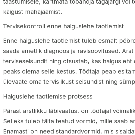
taastumisele, kartmata tööandja tagajärgi või t
käigust mahajäämist.
Tervisekontroll enne haiguslehe taotlemist
Enne haiguslehe taotlemist tuleb esmalt pöörd
saada ametlik diagnoos ja ravisoovitused. Arst
terviseseisundit ning otsustab, kas haigusleht o
peaks olema selle kestus. Töötaja peab esitama
ülevaate oma tervislikust seisundist ning süm
Haiguslehe taotlemise protsess
Pärast arstlikku läbivaatust on töötajal võimali
Selleks tuleb täita teatud vormid, mille saab ars
Enamasti on need standardvormid, mis sisalda