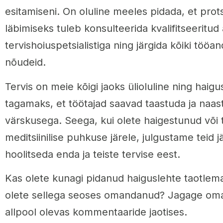
esitamiseni. On oluline meeles pidada, et prot
läbimiseks tuleb konsulteerida kvalifitseeritud a
tervishoiuspetsialistiga ning järgida kõiki tööa
nõudeid.
Tervis on meie kõigi jaoks ülioluline ning haig
tagamaks, et töötajad saavad taastuda ja naasta
värskusega. Seega, kui olete haigestunud või t
meditsiinilise puhkuse järele, julgustame teid j
hoolitseda enda ja teiste tervise eest.
Kas olete kunagi pidanud haiguslehte taotlema
olete sellega seoses omandanud? Jagage oma 
allpool olevas kommentaaride jaotises.