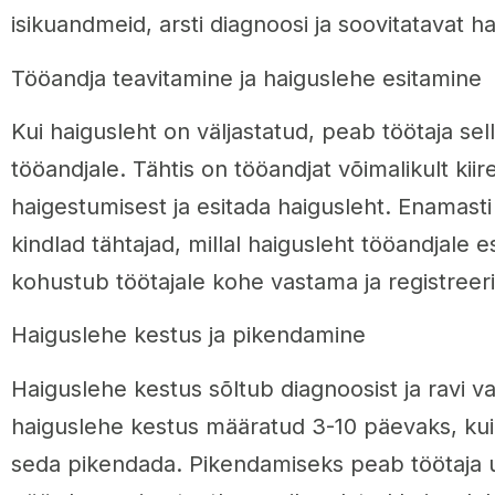
isikuandmeid, arsti diagnoosi ja soovitatavat h
Tööandja teavitamine ja haiguslehe esitamine
Kui haigusleht on väljastatud, peab töötaja se
tööandjale. Tähtis on tööandjat võimalikult kiir
haigestumisest ja esitada haigusleht. Enamast
kindlad tähtajad, millal haigusleht tööandjale 
kohustub töötajale kohe vastama ja registreer
Haiguslehe kestus ja pikendamine
Haiguslehe kestus sõltub diagnoosist ja ravi va
haiguslehe kestus määratud 3-10 päevaks, kui
seda pikendada. Pikendamiseks peab töötaja uu