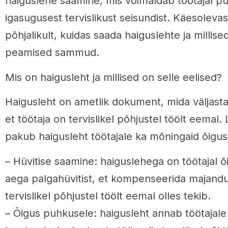
haiguslehe saamine, mis võimaldab töötajal pu
igasugusest tervislikust seisundist. Käesolevas
põhjalikult, kuidas saada haiguslehte ja millise
peamised sammud.
Mis on haigusleht ja millised on selle eelised?
Haigusleht on ametlik dokument, mida väljastab
et töötaja on tervislikel põhjustel töölt eemal
pakub haigusleht töötajale ka mõningaid õigusi 
– Hüvitise saamine: haiguslehega on töötajal
aega palgahüvitist, et kompenseerida majandu
tervislikel põhjustel töölt eemal olles tekib.
– Õigus puhkusele: haigusleht annab töötajale