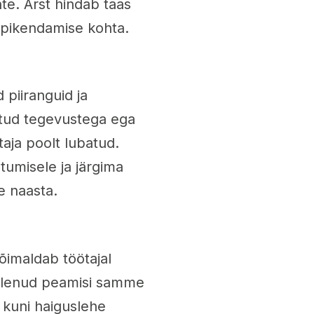
e. Arst hindab taas
e pikendamise kohta.
 piiranguid ja
otud tegevustega ega
taja poolt lubatud.
tumisele ja järgima
le naasta.
õimaldab töötajal
sitlenud peamisi samme
t kuni haiguslehe