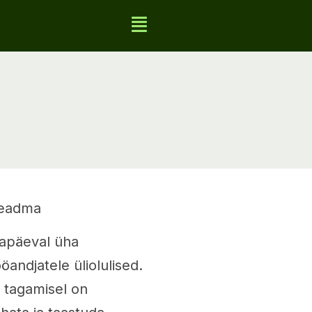
teadma
napäeval üha
öandjatele üliolulised.
e tagamisel on