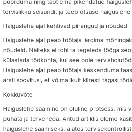
pöörduma ning taotlema pikendatud haigusleht
tervislikku seisundit ja teeb otsuse haigusleh
Haiguslehe ajal kehtivad piirangud ja nõuded
Haiguslehe ajal peab töötaja järgima mõningaid
nõudeid. Näiteks ei tohi ta tegeleda tööga se
külastada töökohta, kui see pole tervishoiutöö
Haiguslehe ajal peab töötaja keskenduma taas
arsti soovitusi, et võimalikult kiiresti tagasi töö
Kokkuvõte
Haiguslehe saamine on oluline protsess, mis v
puhata ja terveneda. Antud artiklis oleme kä
haiguslehe saamiseks, alates tervisekontrollis