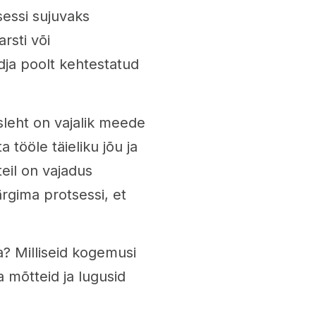
sessi sujuvaks
rsti või
ndja poolt kehtestatud
usleht on vajalik meede
 tööle täieliku jõu ja
eil on vajadus
ärgima protsessi, et
? Milliseid kogemusi
mõtteid ja lugusid