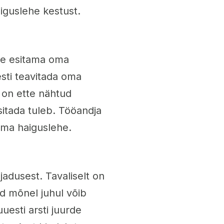
aiguslehe kestust.
lle esitama oma
esti teavitada oma
i on ette nähtud
esitada tuleb. Tööandja
ima haiguslehe.
jadusest. Tavaliselt on
d mõnel juhul võib
esti arsti juurde