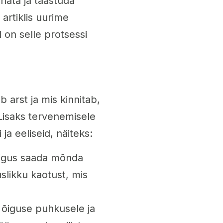
hata ja taastuda
 artiklis uurime
d on selle protsessi
 arst ja mis kinnitab,
. Lisaks tervenemisele
ja eeliseid, näiteks:
 õigus saada mõnda
slikku kaotust, mis
 õiguse puhkusele ja