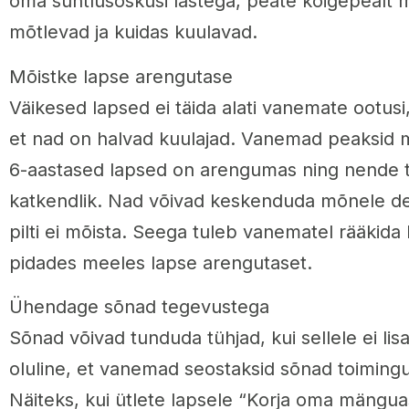
oma suhtlusoskusi lastega, peate kõigepealt 
mõtlevad ja kuidas kuulavad.
Mõistke lapse arengutase
Väikesed lapsed ei täida alati vanemate ootusi
et nad on halvad kuulajad. Vanemad peaksid 
6-aastased lapsed on arengumas ning nende t
katkendlik. Nad võivad keskenduda mõnele de
pilti ei mõista. Seega tuleb vanematel rääkida li
pidades meeles lapse arengutaset.
Ühendage sõnad tegevustega
Sõnad võivad tunduda tühjad, kui sellele ei li
oluline, et vanemad seostaksid sõnad toimingu
Näiteks, kui ütlete lapsele “Korja oma mänguasj