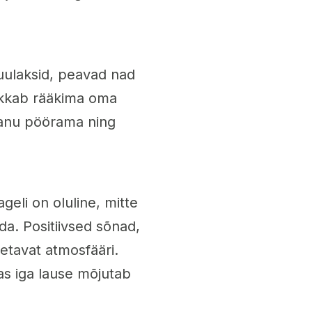
uulaksid, peavad nad
akkab rääkima oma
panu pöörama ning
geli on oluline, mitte
da. Positiivsed sõnad,
oetavat atmosfääri.
as iga lause mõjutab