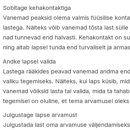
Sobitage kehakontaktiga
Vanemad peaksid olema valmis füüsilise konta
lastega. Näiteks võib vanemad tõsta last sülle v
nad tunnevad end halvasti. Kehakontakt on su
ning aitab lapsel tunda end turvaliselt ja arma
Andke lapsel valida
Lastega rääkides peavad vanemad andma enda
valiku tegemiseks. Näiteks, kui laps küsib, mid
vanemad võiksid lasta tal valida, mida ta taha
tegemisel on oluline, et tema arvamusel oleks 
Julgustage lapse arvamust
Julgustada last oma arvamuse väljendamiseks 