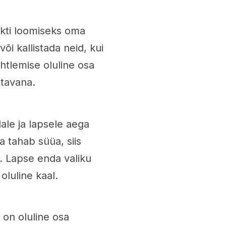
kti loomiseks oma
õi kallistada neid, kui
htlemise oluline osa
stavana.
le ja lapsele aega
a tahab süüa, siis
b. Lapse enda valiku
oluline kaal.
on oluline osa