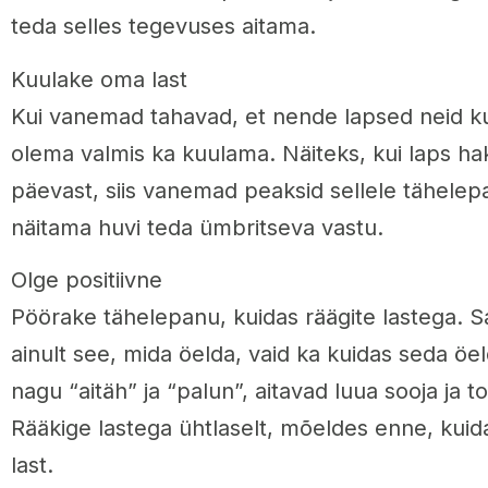
teda selles tegevuses aitama.
Kuulake oma last
Kui vanemad tahavad, et nende lapsed neid k
olema valmis ka kuulama. Näiteks, kui laps h
päevast, siis vanemad peaksid sellele tähele
näitama huvi teda ümbritseva vastu.
Olge positiivne
Pöörake tähelepanu, kuidas räägite lastega. Sa
ainult see, mida öelda, vaid ka kuidas seda öel
nagu “aitäh” ja “palun”, aitavad luua sooja ja t
Rääkige lastega ühtlaselt, mõeldes enne, kuid
last.