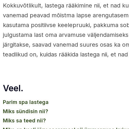
Kokkuvõtlikult, lastega rääkimine nii, et nad k
vanemad peavad mõistma lapse arengutaseme
kasutama positiivse keelepruuki, pakkuma sobi
julgustama last oma arvamuse väljendamiseks.
järgitakse, saavad vanemad suures osas ka om
teadlikud on, kuidas rääkida lastega nii, et nad
Veel.
parim spa lastega
miks sündisin nii?
miks sa teed nii?