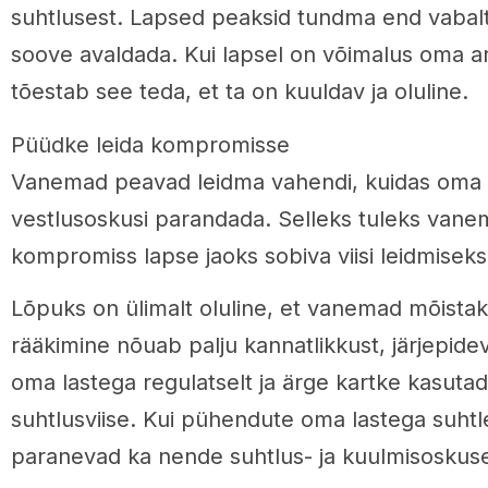
suhtlusest. Lapsed peaksid tundma end vabalt
soove avaldada. Kui lapsel on võimalus oma a
tõestab see teda, et ta on kuuldav ja oluline.
Püüdke leida kompromisse
Vanemad peavad leidma vahendi, kuidas oma l
vestlusoskusi parandada. Selleks tuleks vanem
kompromiss lapse jaoks sobiva viisi leidmisek
Lõpuks on ülimalt oluline, et vanemad mõistaks
rääkimine nõuab palju kannatlikkust, järjepide
oma lastega regulatselt ja ärge kartke kasutad
suhtlusviise. Kui pühendute oma lastega suhtle
paranevad ka nende suhtlus- ja kuulmisoskus