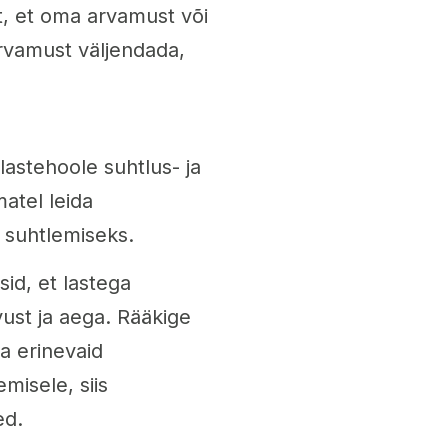
, et oma arvamust või
rvamust väljendada,
astehoole suhtlus- ja
atel leida
s suhtlemiseks.
id, et lastega
vust ja aega. Rääkige
a erinevaid
misele, siis
ed.