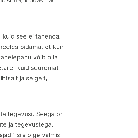
mõistma, kuidas nad
, kuid see ei tähenda,
meeles pidama, et kuni
ähelepanu võib olla
taile, kuid suuremat
htsalt ja selgelt,
sata tegevusi. Seega on
te ja tegevustega.
ad”, siis olge valmis