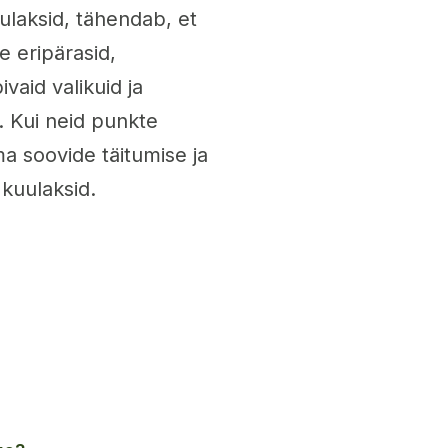
uulaksid, tähendab, et
 eripärasid,
vaid valikuid ja
 Kui neid punkte
a soovide täitumise ja
 kuulaksid.