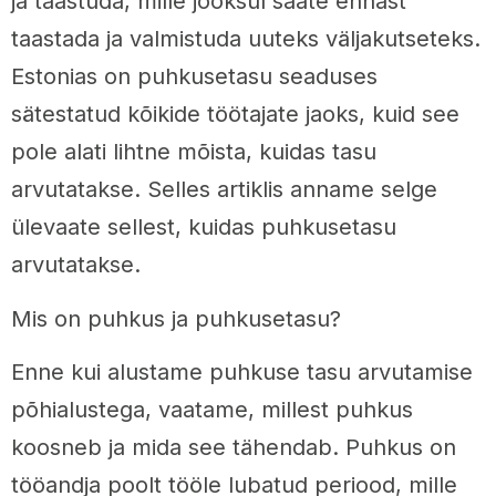
ja taastuda, mille jooksul saate ennast
taastada ja valmistuda uuteks väljakutseteks.
Estonias on puhkusetasu seaduses
sätestatud kõikide töötajate jaoks, kuid see
pole alati lihtne mõista, kuidas tasu
arvutatakse. Selles artiklis anname selge
ülevaate sellest, kuidas puhkusetasu
arvutatakse.
Mis on puhkus ja puhkusetasu?
Enne kui alustame puhkuse tasu arvutamise
põhialustega, vaatame, millest puhkus
koosneb ja mida see tähendab. Puhkus on
tööandja poolt tööle lubatud periood, mille