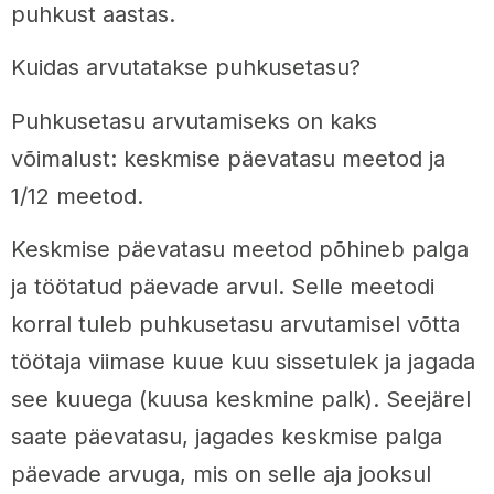
puhkust aastas.
Kuidas arvutatakse puhkusetasu?
Puhkusetasu arvutamiseks on kaks
võimalust: keskmise päevatasu meetod ja
1/12 meetod.
Keskmise päevatasu meetod põhineb palga
ja töötatud päevade arvul. Selle meetodi
korral tuleb puhkusetasu arvutamisel võtta
töötaja viimase kuue kuu sissetulek ja jagada
see kuuega (kuusa keskmine palk). Seejärel
saate päevatasu, jagades keskmise palga
päevade arvuga, mis on selle aja jooksul