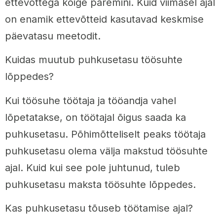
ettevõttega kõige paremini. Kuid viimasel ajal
on enamik ettevõtteid kasutavad keskmise
päevatasu meetodit.
Kuidas muutub puhkusetasu töösuhte
lõppedes?
Kui töösuhe töötaja ja tööandja vahel
lõpetatakse, on töötajal õigus saada ka
puhkusetasu. Põhimõtteliselt peaks töötaja
puhkusetasu olema välja makstud töösuhte
ajal. Kuid kui see pole juhtunud, tuleb
puhkusetasu maksta töösuhte lõppedes.
Kas puhkusetasu tõuseb töötamise ajal?